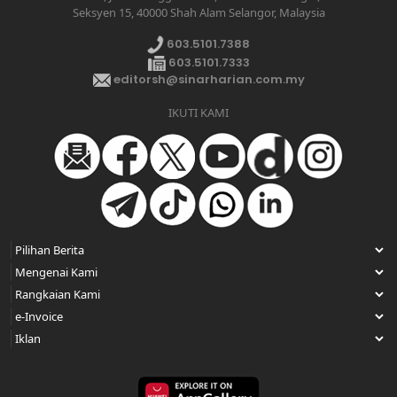
Seksyen 15, 40000 Shah Alam Selangor, Malaysia
603.5101.7388
603.5101.7333
editorsh@sinarharian.com.my
IKUTI KAMI