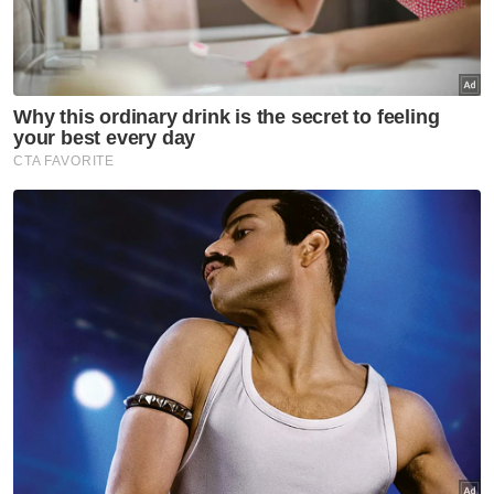
Pahang
'Kali pertama lawan dengan
'orang besar' - Pesara polis
teruja main dam dengan MB
Pahang