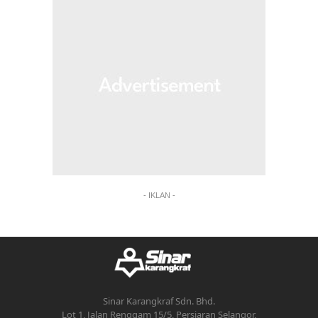
- IKLAN -
Sinar Karangkraf Sdn. Bhd.
Lot 1, Jalan Renggam 15/5, Persiaran Selangor,