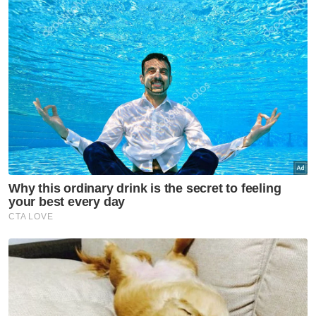
Muat turun aplikasi Sinar Harian.
Klik di sini!
Kerajaan Perpaduan
Pahang
Majlis Perundingan
Wan Rosdy Wan Ismail