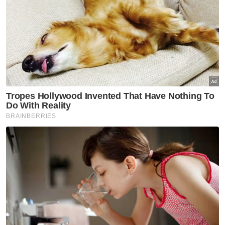
Artikel Disyorkan
Pahang
Pahang rangkul sembilan
anugerah Malam Anugerah
Industri Pelancongan 2026
Pahang
MCCC gesa denda penceroboh
tanah dinaikkan RM20 juta
Pahang
RSNP 2040: Rakyat Pahang
diberi ruang kemuka
pandangan, cadangan hala
tuju pembangunan negeri