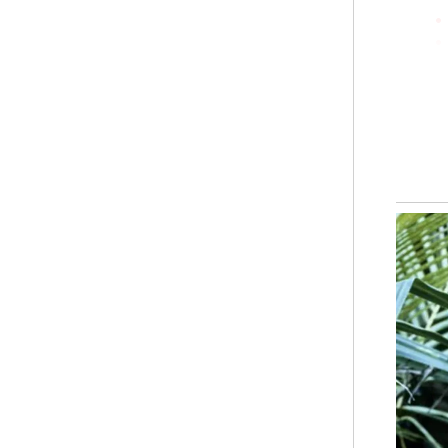
2) 
sel
3) 
Leb
sud
Sum
Mua