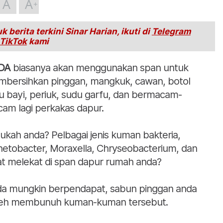
A
A
k berita terkini Sinar Harian, ikuti di
Telegram
TikTok
kami
DA
biasanya akan menggunakan span untuk
bersihkan pinggan, mangkuk, cawan, botol
u bayi, periuk, sudu garfu, dan bermacam-
am lagi perkakas dapur.
ukah anda? Pelbagai jenis kuman bakteria,
netobacter, Moraxella, Chryseobacterium, dan
at melekat di span dapur rumah anda?
a mungkin berpendapat, sabun pinggan anda
eh membunuh kuman-kuman tersebut.