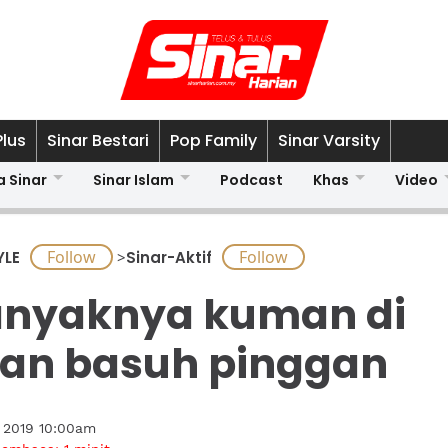
Plus
Sinar Bestari
Pop Family
Sinar Varsity
a Sinar
Sinar Islam
Podcast
Khas
Video
YLE
>
Sinar-Aktif
nyaknya kuman di
an basuh pinggan
l 2019 10:00am