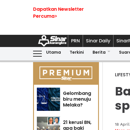
Dapatkan Newsletter
Percuma>
PRN
Sinar Daily
Sinar
Utama
Terkini
Berita
Suar
LIFEST
Ba
Gelombang
biru menuju
sp
Melaka?
21 kerusi BN,
18 Apri
apa baki