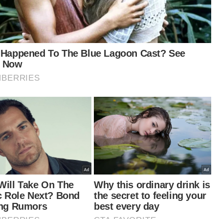
ataktif
Kuman
Artikel Disyorkan
Sinar-Aktif
Ambil tahu fakta demam denggi
By
SITI FARAH ELIANI SOLLEH
26 Feb 2020 12:00pm
Sinar-Aktif
MHTC sasar 350 penyertaan
media global untuk MTMA2020