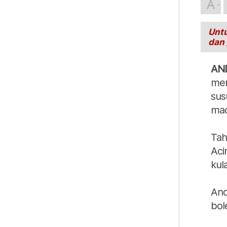
A
Untu
dan
AN
mem
sus
mac
Tah
Aci
kul
And
bol