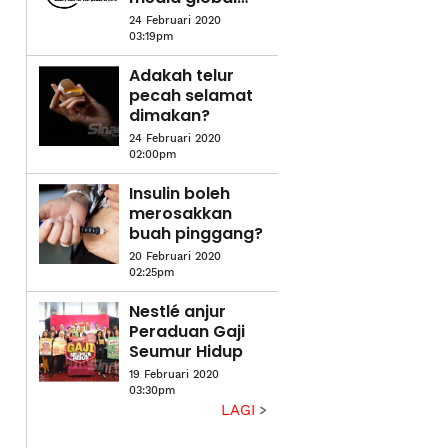
untuk
24 Februari 2020
MTMA2020
03:19pm
Adakah telur
pecah selamat
dimakan?
24 Februari 2020
02:00pm
Insulin boleh
merosakkan
buah pinggang?
20 Februari 2020
02:25pm
Nestlé anjur
Peraduan Gaji
Seumur Hidup
19 Februari 2020
03:30pm
LAGI