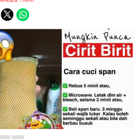
membaca:
1
minit