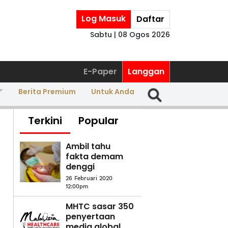
Log Masuk
Daftar
Sabtu | 08 Ogos 2026
E-Paper
Langgan
Berita Premium
Untuk Anda
Terkini
Popular
Ambil tahu
fakta demam
denggi
26 Februari 2020
12:00pm
MHTC sasar 350
penyertaan
media global