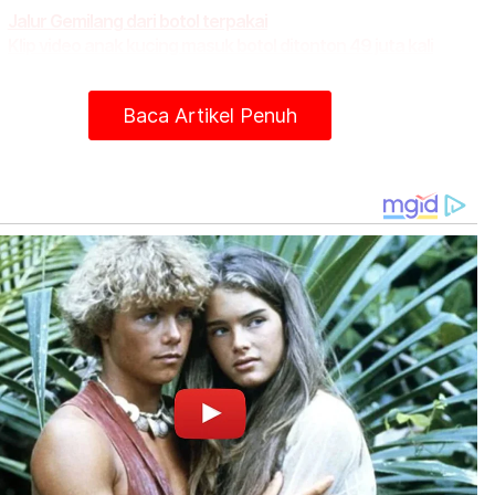
Jalur Gemilang dari botol terpakai
Klip video anak kucing masuk botol ditonton 49 juta kali
KPDN sita 170 botol susu kacang soya guna logo halal
palsu
Baca Artikel Penuh
Gunakan microwave. Letak dalam air + 'bleach'
ama dua minit atau,
Beli span baru. Tiga minggu sekali wajib tukar.
ih bagus, seminggu sekali tukar atau apabila
ah berbau busuk, mana-mana lebih awal.
ber: Public Health Malaysia
t turun aplikasi Sinar Harian.
Klik di sini!