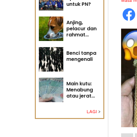
Masa 
untuk PN?
Anjing,
pelacur dan
rahmat
Tuhan
Benci tanpa
mengenali
Main kutu:
Menabung
atau jerat
diri?
LAGI