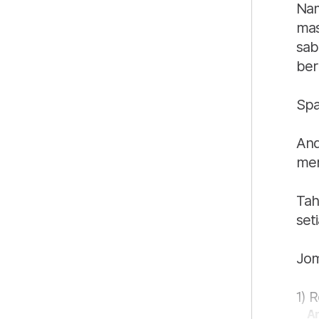
Nam
mas
sab
ber
Spa
And
mend
Tah
set
Jom
1) 
Ar