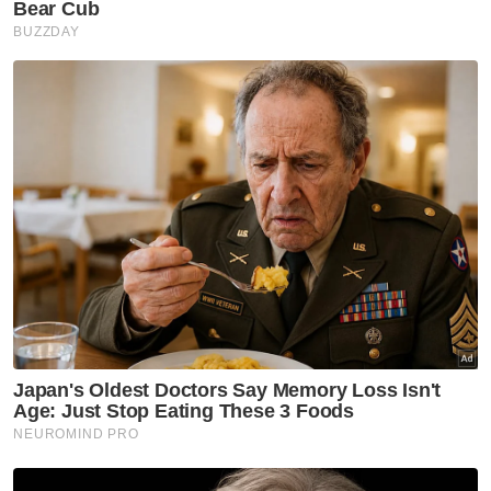
dan dikeluarkan oleh kerajaan dan pihak
berkenaan disarankan mengguna pakai sijil
kelahiran anak sebagai pengganti atau
dokumen pengenalan diri.
"JPN menyeru kepada semua agensi
kerajaan dan swasta supaya menerima sijil
kelahiran untuk sebarang urusan kanak-
kanak, sama ada kegunaan sekolah atau
pusat kesihatan.
Artikel Berkaitan:
80 kanak-kanak di depot Imigresen dipindah dalam
masa terdekat
JPN jawab isu tular ‘54,000 warga China dalam
proses warganegara’
Dasar mineral negara dibangunkan dalam tempoh
tiga bulan