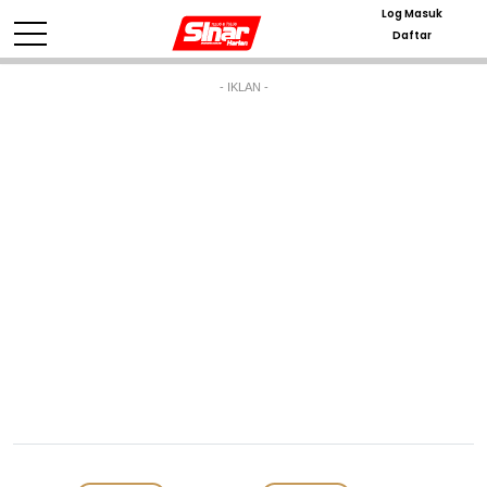
Log Masuk
Daftar
- IKLAN -