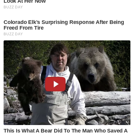
Jelas beliau, semua agensi kerajaan
mahupun swasta seharusnya menerima
penggunaan sijil kelahiran bagi ibu bapa yang
berurusan dengan pihak mereka terutama
yang masih menunggu kelulusan
permohonan MyKid.
Menurutnya, ia adalah dokumen yang sah