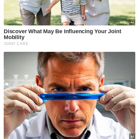
Muat turun aplikasi Sinar Harian.
Klik di sini!
Sinar Harian
Berita Terkini
Jabatan Pendaftaran Negeri
MyKid