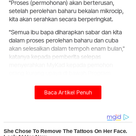
"Proses (permohonan) akan berterusan,
setelah perolehan baharu bekalan mikrocip,
kita akan serahkan secara berperingkat.
"Semua ibu bapa diharapkan sabar dan kita
dalam proses perolehan baharu dan cuba
akan selesaikan dalam tempoh enam bulan,"
katanya kepada pemberita selepas
menyerahkan MyKad kepada pemohon
orang kurang upaya di bawah Program
Mekar Ehsan JPN Melaka di Bukit Godek,
Semabok di sini pada Sabtu.
Baca Artikel Penuh
Hadi sama, Pengarah JPN Melaka, Norazalee
Sulaiman.