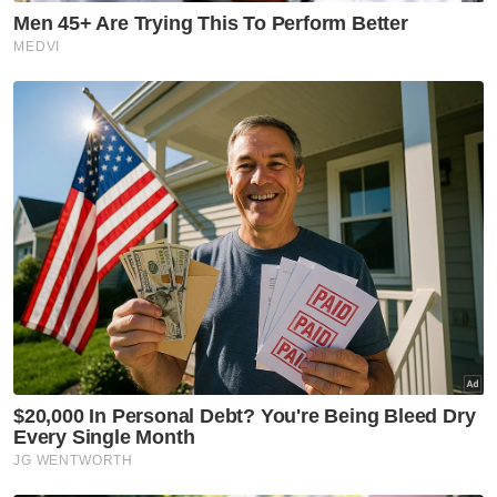
Artikel Disyorkan
Nasional
RCI TH: AMK gesa SPRM, PDRM
jejak aliran wang, dakwa
dalang sembunyikan maklumat
Nasional
Kebajikan tiga gajah Malaysia:
Shelter Ihsan mahu MPT
kemuka bukti, benarkan
pemeriksaan bebas
Nasional
ITE Singapura terbuka
kerjasama dengan ADTEC JTM