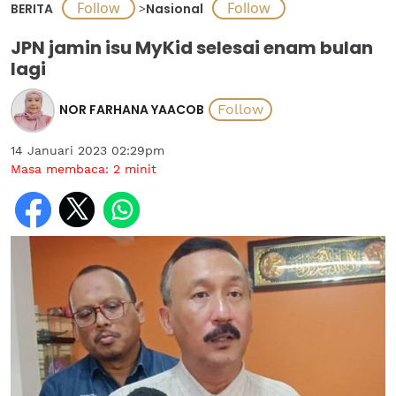
BERITA
>
Nasional
JPN jamin isu MyKid selesai enam bulan
lagi
NOR FARHANA YAACOB
14 Januari 2023 02:29pm
Masa membaca:
2
minit