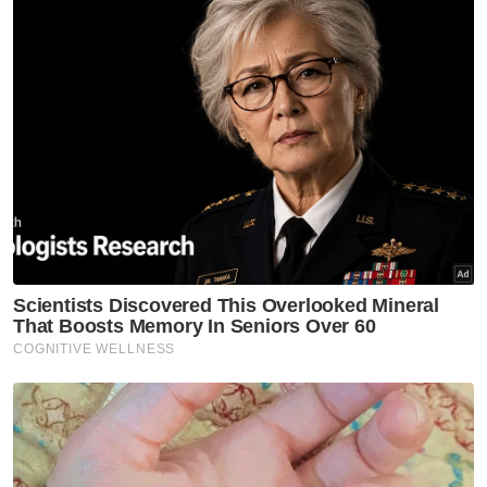
"Selain MyKid, sijil kelahiran juga dokumen
sah dikeluarkan kerajaan dan JPN sedang
berusaha mempercepatkan proses ini,"
katanya.