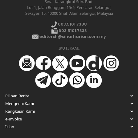
Sinar Karangkraf Sdn. Bhd.
Lot 1, Jalan Renggam 15/5, Persiaran Selangor,
Seksyen 15, 40000 Shah Alam Selangor, Malaysia
603.5101.7388
603.5101.7333
editorsh@sinarharian.com.my
IKUTI KAMI