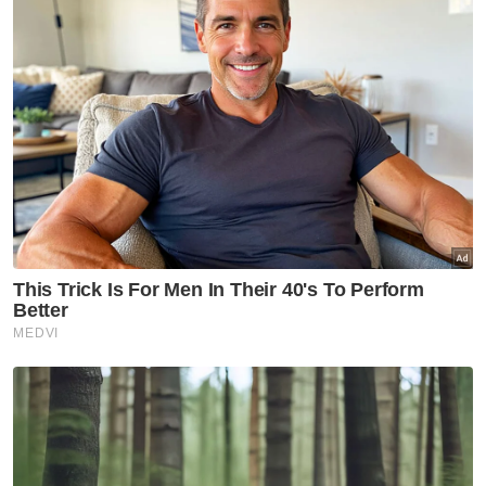
"Saya sekali lagi menyatakan keyakinan
penuh terhadap kepimpinan beliau dan
percaya Anwar akan berjaya membawa
Malaysia ke tahap yang lebih tinggi," katanya.
Pada Jumaat, Anwar mengumumkan dua
Timbalan Perdana Menteri dan 28 menteri
menerusi sidang akhbar senarai
pembentukan barisan kabinet Kerajaan
Perpaduan di Bangunan Perdana Putra pada
Jumaat.
Empat menteri daripada DAP ialah Menteri
Pengangkutan, Anthony Loke; Menteri
Pembangunan dan Kerajaan Tempatan, Nga