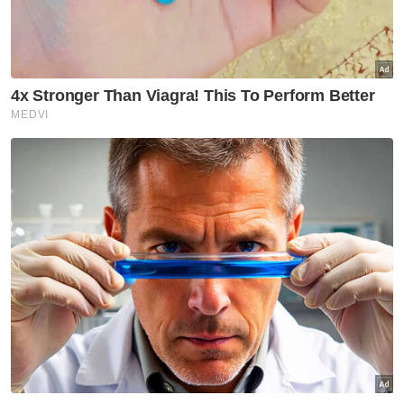
VPoints:
0
Masuk | Daftar
Gobind Singh Deo
Kabinet
Kerajaan Perpaduan
Artikel Disyorkan