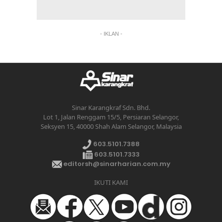
- IKLAN -
Sinar Karangkraf Sdn. Bhd.
Lot 1, Jalan Renggam 15/5, Persiaran Selangor,
Seksyen 15, 40000 Shah Alam Selangor, Malaysia
603.5101.7388
603.5101.7333
editorsh@sinarharian.com.my
IKUTI KAMI