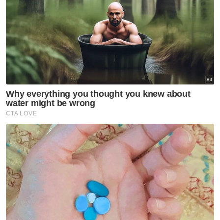
Kor Ming; Menteri Belia dan Sukan, Hannah
Yeoh dan Menteri Sumber Manusia, V
Sivakumar.
Artikel Berkaitan:
GPS mahu Kerajaan Perpaduan yang stabil, tingkat
martabat negara
Konvensyen Nasional Kerajaan Perpaduan fokus
rakyat, ekonomi
Kerajaan Perpaduan fokus pulih ekonomi, enggan
layan khabar angin
Muat turun aplikasi Sinar Harian.
Klik di sini!
Jawab soalan kaji selidik dan
dapatkan
×
baucar tunai.
Apakah status hubungan anda?
Bujang
Kahwin