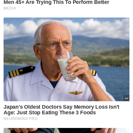
Politik
MyKhas bukan untuk ahli
Parlimen, boleh salur terus
kepada rakyat - Fahmi
Politik
MPP PKR tolak peletakan
jawatan Nurul Izzah
Politik
Spekulasi Ahli Parlimen Subang
bakal kosongkan kerusi: ‘Tiada
maklumat setakat ini’ - Fahmi
Politik
Lima Ahli Parlimen PKR kecewa
MyKHAS Parlimen Ampang
disekat