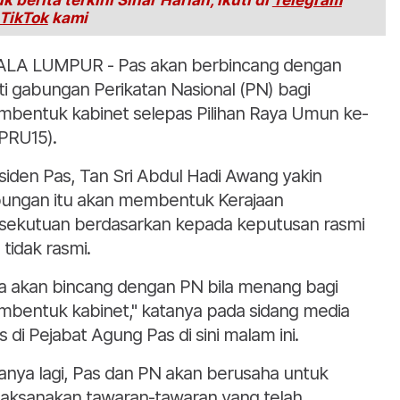
k berita terkini Sinar Harian, ikuti di
Telegram
TikTok
kami
LA LUMPUR - Pas akan berbincang dengan
ti gabungan Perikatan Nasional (PN) bagi
bentuk kabinet selepas Pilihan Raya Umun ke-
(PRU15).
siden Pas, Tan Sri Abdul Hadi Awang yakin
ungan itu akan membentuk Kerajaan
sekutuan berdasarkan kepada keputusan rasmi
 tidak rasmi.
ta akan bincang dengan PN bila menang bagi
bentuk kabinet," katanya pada sidang media
s di Pejabat Agung Pas di sini malam ini.
anya lagi, Pas dan PN akan berusaha untuk
aksanakan tawaran-tawaran yang telah