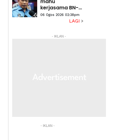
mahu
kerjasama BN-
PN di Melaka
06 Ogos 2026 02:38pm
diteruskan
LAGI
hadapi PRN
- IKLAN -
- IKLAN -