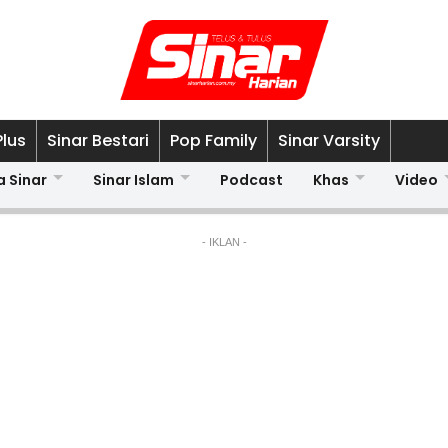
Plus
Sinar Bestari
Pop Family
Sinar Varsity
a Sinar
Sinar Islam
Podcast
Khas
Video
- IKLAN -