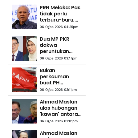
PRN Melaka: Pas
tidak perlu
terburu-buru,
serah agihan
06 Ogos 2026 04:35pm
kerusi kepada
pucuk pimpinan
Dua MP PKR
parti - Annuar
dakwa
Musa
peruntukan
kawasan
06 Ogos 2026 03:17pm
disekat, hak
rakyat terjejas
Bukan
perkauman
buat PH
kecundang
06 Ogos 2026 03:11pm
tetapi ideologi
dan nilai
Ahmad Maslan
ulas hubangan
'kawan' antara
Anwar, Zahid
06 Ogos 2026 03:01pm
Hamidi
Ahmad Maslan