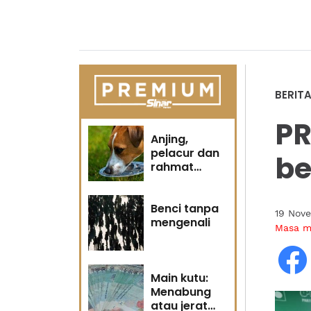
BERIT
PR
Anjing,
pelacur dan
be
rahmat
Tuhan
Benci tanpa
19 Nov
mengenali
Masa 
Main kutu:
Menabung
atau jerat