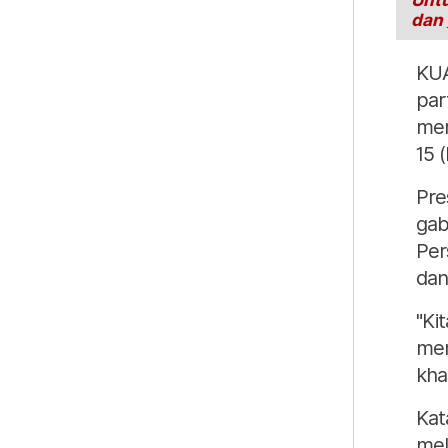
Untu
dan
KUA
par
mem
15 
Pre
gab
Per
dan
"Ki
mem
kha
Kat
mel