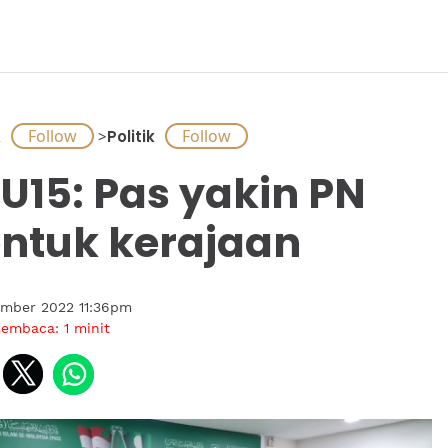
A
>
Politik
U15: Pas yakin PN
ntuk kerajaan
ember 2022 11:36pm
membaca:
1
minit