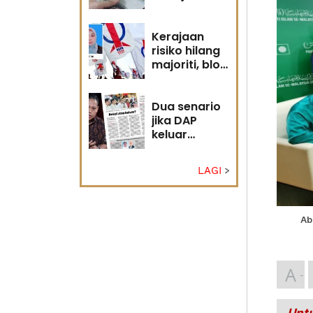
diri?
Kerajaan
risiko hilang
majoriti, blok
politik perlu
runding
semula
Dua senario
jika DAP
keluar
kerajaan
LAGI
Ab
A