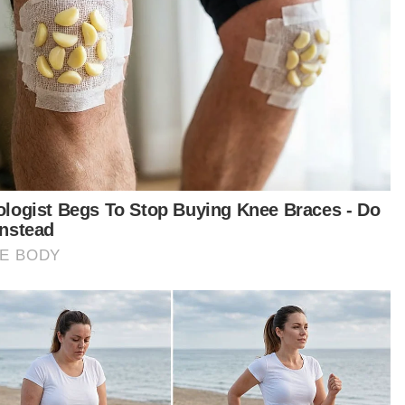
tikel Berkaitan:
Pilihan Raya Presiden: 28 Mei penentu Erdogan atau
Kilicdaroglu
PRU Thailand: Parti Move Forward runding bentuk
kerajaan campuran
Pembangkang dominasi pilihan raya Thailand