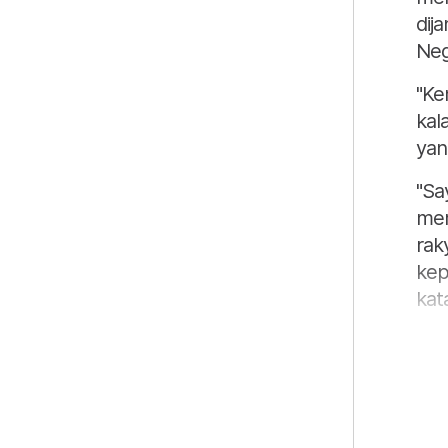
dij
Neg
"Ke
kal
yan
"Sa
mer
rak
kep
kat