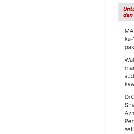
Untu
dan
MAS
ke-
pak
Wal
man
sud
kaw
Di 
Sha
Azm
Per
set