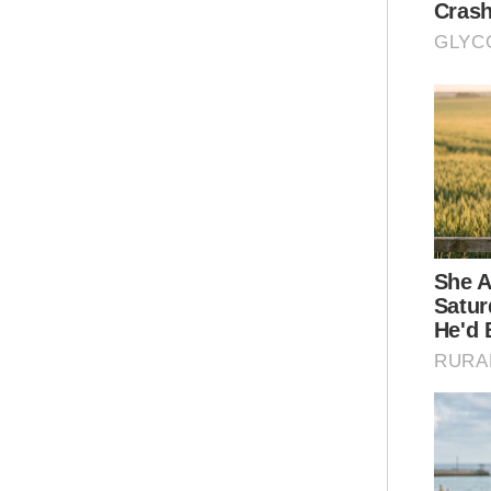
men
pen
Ar
Pad
lok