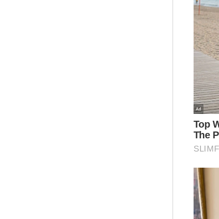
Mer
ber
ber
Den
sab
pen