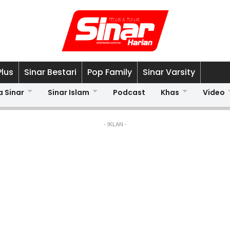
Plus
Sinar Bestari
Pop Family
Sinar Varsity
a Sinar
Sinar Islam
Podcast
Khas
Video
- IKLAN -