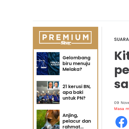
SUARA
Ki
Gelombang
biru menuju
p
Melaka?
s
21 kerusi BN,
apa baki
untuk PN?
09 Nov
Masa 
Anjing,
pelacur dan
rahmat