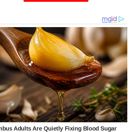
a dalam kehangatan berkempen, Merak
anan agak terkejut dengan insiden panas dan
ak sihat sehingga berlaku kekecohan serta
gaduhan.
yandang kerusi Parlimen Muar, Syed Saddiq
d Abd Rahman antara pemimpin paling awal
depan provokasi dan serangan ala samseng
erapa minggu lalu.
t ceritanya sekumpulan lelaki bermotosikal
yerbu program Syed Saddiq di Muar dengan