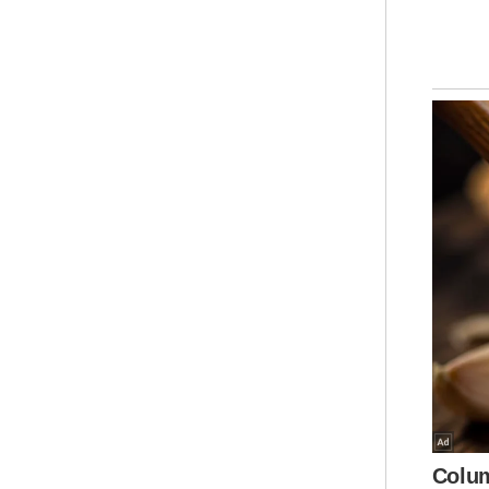
Cum
Jal
tid
per
Pen
Sye
ber
beb
Iku
men