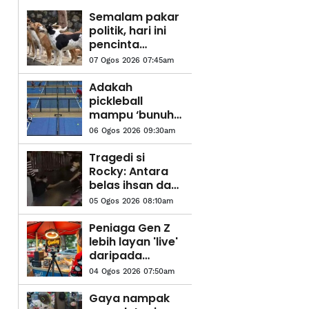
Semalam pakar
politik, hari ini
pencinta
haiwan paling
07 Ogos 2026 07:45am
lantang
Adakah
pickleball
mampu ‘bunuh’
badminton?
06 Ogos 2026 09:30am
Tragedi si
Rocky: Antara
belas ihsan dan
keselamatan
05 Ogos 2026 08:10am
awam
Peniaga Gen Z
lebih layan 'live'
daripada
pelanggan
04 Ogos 2026 07:50am
depan mata
Gaya nampak