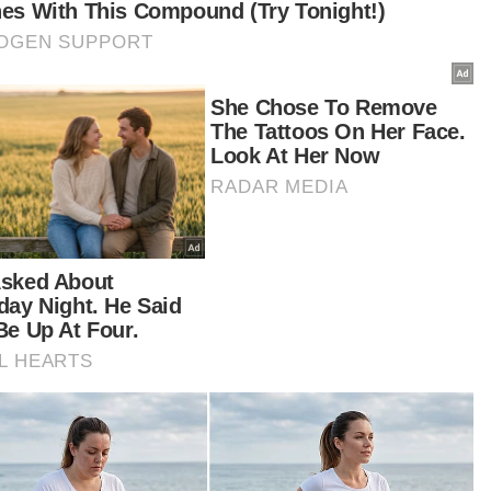
cemuh dan membaling objek kepada
yokong beliau.
tikel Berkaitan:
Perikatan Rakyat dahului Pilihan Raya Parlimen -
Erdogan
PRN: Gerakan laskar siber kerajaan diarah masuk 'gear
enam'
Petisyen pilihan raya Segamat ditolak, Ramasamy
kemuka rayuan
a Selasa pula, tular satu video kekecohan di
asi kawasan tapak pasar malam.