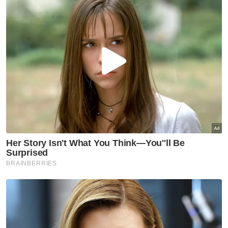
Pelajar kolej lemas ketika
mandi-manda bersama
sembilan rakan
Semasa
Ismail Sabri didakwa esok di
Mahkamah Sesyen Kuala
Lumpur