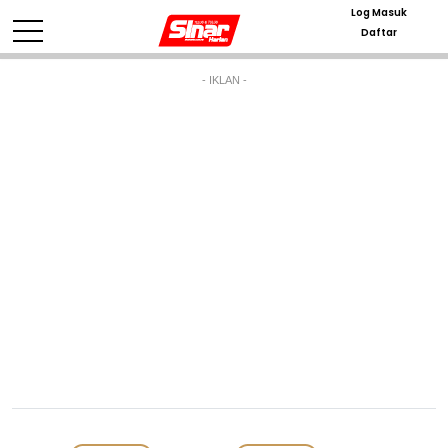
Log Masuk
Daftar
- IKLAN -