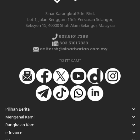
Sinar Karangkraf Sdn. Bhd.
Lot 1, Jalan Renggam 15/5, Persiaran Selangor,
Seksyen 15, 40000 Shah Alam Selangor, Malaysia
603.5101.7388
603.5101.7333
editorsh@sinarharian.com.my
IKUTI KAMI