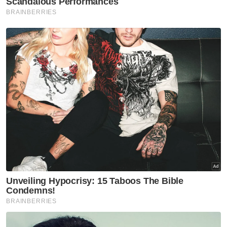
"Polis giat mengesan lelaki berkenaan
melibatkan kawasan Teluk Intan dan Hutan
Melintang namun, sehingga kini belum
ditemui lagi," katanya.
Orang ramai yang mempunyai maklumat
diminta menghubungi Ketua Polis Balai Chui
Chak, Sarjan Mejar Murad Lazis di talian 012-
4351087 atau mana-mana balai polis
berhampiran.
Muat turun aplikasi Sinar Harian.
Klik di sini!
Warga Emas