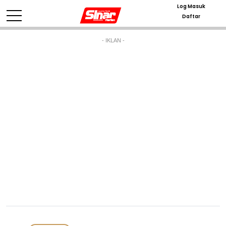
Log Masuk
Daftar
- IKLAN -