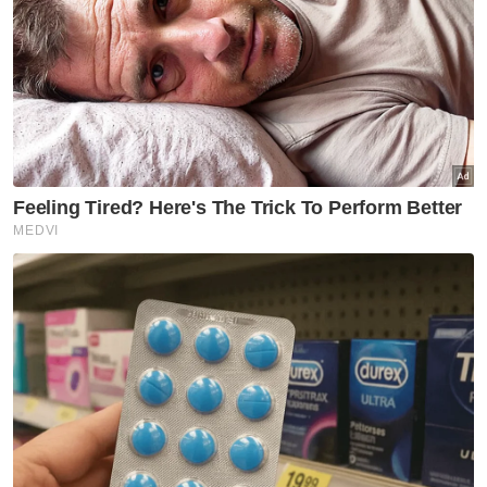
di sesebuah lokasi.
Dalam pada itu, katanya, sistem yang
dibangunkan itu adalah mesra pengguna dan
mematuhi kehendak Akta Perhutanan
Negara 1894 (Pindaan 1993) dan Kaedah-
Kaedah Hutan 1989 Negeri Kedah.
"Secara umumnya, objektif utama adalah
memastikan pelaporan maklumat lebih cepat
dan tepat, mengurangkan aduan dan
rungutan pengunjung semasa proses
permohonan sekali gus meningkatkan imej
baik kepada kerajaan negeri," katanya.
Beliau menjelaskan, iForest bakal dimasukkan
dalam sistem gerbang i-Bayaq yang telah
dibangunkan oleh BTMK untuk memudahkan