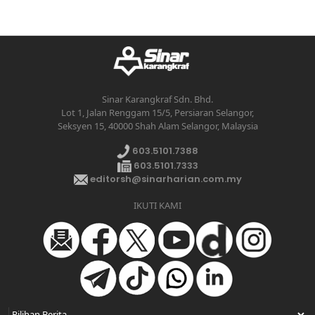
Sinar Karangkraf Sdn. Bhd.
Lot 1, Jalan Renggam 15/5, Persiaran Selangor,
Seksyen 15, 40000 Shah Alam Selangor, Malaysia
603.5101.7388
603.5101.7333
editorsh@sinarharian.com.my
IKUTI KAMI