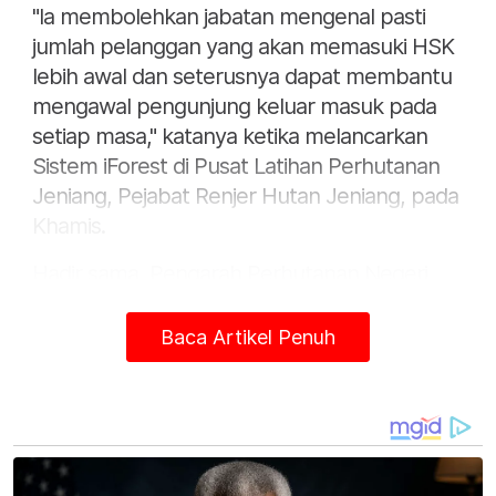
"Ia membolehkan jabatan mengenal pasti
jumlah pelanggan yang akan memasuki HSK
lebih awal dan seterusnya dapat membantu
mengawal pengunjung keluar masuk pada
setiap masa," katanya ketika melancarkan
Sistem iForest di Pusat Latihan Perhutanan
Jeniang, Pejabat Renjer Hutan Jeniang, pada
Khamis.
Hadir sama, Pengarah Perhutanan Negeri
Kedah, Muhamad Abdullah.
Baca Artikel Penuh
Beliau menjelaskan, melalui sistem
berkenaan, permohonan dan pemprosesan
untuk mendapatkan permit dapat dilakukan
dengan cepat, cekap dan berkesan,
seterusnya dapat menjana dan