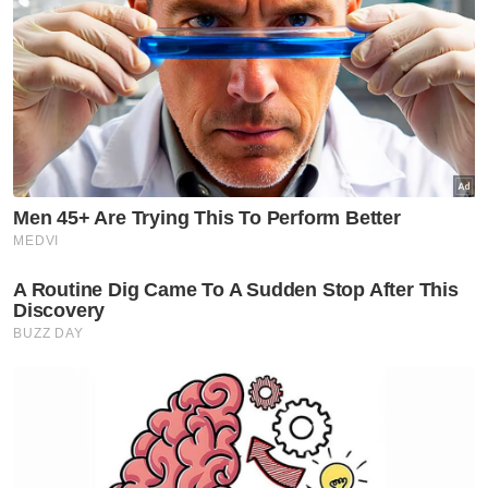
Melaka NS
Seorang wakil MIC bertaraf
Exco akan ditempatkan di
pejabat MB Negeri Sembilan -
Ismail
Melaka NS
'Pandang ke hadapan, jangan
ada lagi fitnah, adu domba-
Jalaluddin
Melaka NS
Ismail terajui tiga portfolio
utama pentadbiran Kerajaan
Negeri Sembilan