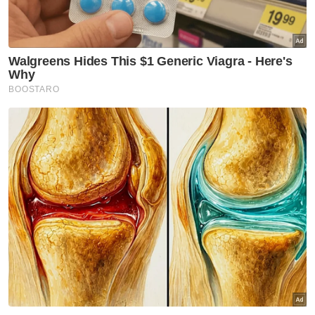
bayaran secara dalam talian dilakukan
sepertimana bayaran dilakukan terhadap
agensi kerajaan lain.
"Sepertimana yang kita sedia maklum i-
Bayaq merupakan gerbang sistem bayaran