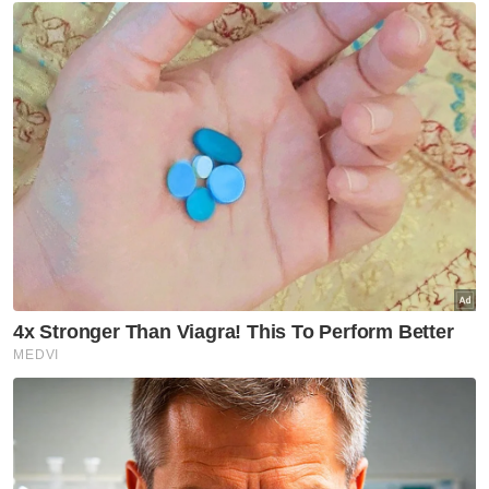
Muat turun aplikasi Sinar Harian.
Klik di sini!
Hutan Simpanan Kekal
Jabatan Perhutanan
Artikel Disyorkan
Utara
MBPP biayai pemeriksaan
bangunan warisan, elak insiden
runtuhan berulang