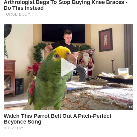
secara dalam talian untuk agensi kerajaan
seperti Bahagian Perumahan, Pejabat Tanah
dan Galian serta lain-lain untuk memudahkan
kutipan hasil dengan cepat dan selamat,"
katanya.
Berita Telus & Tulus menerusi E-Mel setiap
hari!