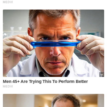
dengan baik dan saya jangkakan ia bakal
menjadi perlawanan yang sukar. Sudah tentu
kami mempunyai strategi esok dan pasukan
terbaik akan menang,” katanya.
Skuad bimbingan Pan-gon akan
menamatkan siri perlawanan persahabatan
di Singapura, yang merupakan sebahagian
daripada persiapan mereka untuk Kelayakan
Piala Asia 2023 dengan bertemu sebuah
kelab tempatan Albirex Niigata FC pada 28
Mac ini. - Bernama