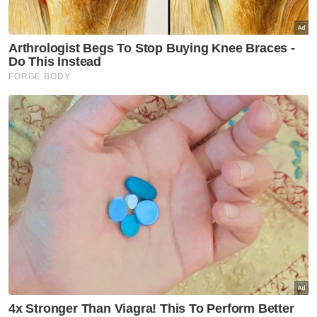
mengalami kecederaan ringan dan tiada yang
serius setakat ini.
Sementara itu, pengendali Singapura, Nazri
Nasir menjangkakan skuad bimbingannya
akan menghadapi tentangan sengit daripada
Malaysia.
Artikel Berkaitan:
Pan-gon panggil Faisal Halim
PRN: Dua bekas pemain bola sepak Kedah calon PN
Pan Gon risik rahsia kelab EPL
"Setiap kali bertemu Malaysia akan ada
persaingan dan juga sesuatu yang istimewa.
Kami melihat bagaimana Malaysia beraksi
(menentang Filipina) mereka sangat teruja di
bawah jurulatih baharu, mereka beraksi