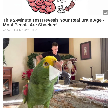
Sukan
Tiket aksi Malaysia-Filipina
habis terjual
Sukan
Rifdean buru gelaran dunia di
bumi Jepun
Sukan
Harimau Malaya janji aksi lebih
baik di Cheras
Sukan
Mohamed Salah sertai
Trabzonspor, terima €17 juta
semusim