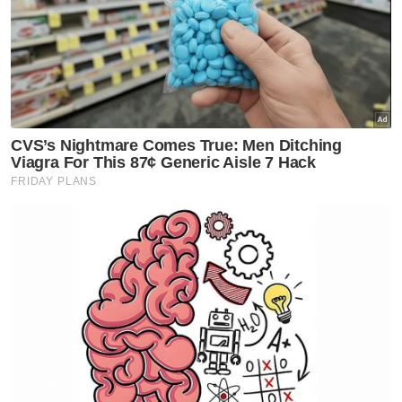
Muat turun aplikasi Sinar Harian.
Klik di sini!
Harimau Malaya
Kim Pan Gon
Artikel Disyorkan