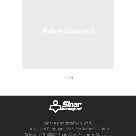
- IKLAN -
Sinar Karangkraf Sdn. Bhd.
Lot 1, Jalan Renggam 15/5, Persiaran Selangor,
Seksyen 15, 40000 Shah Alam Selangor, Malaysia