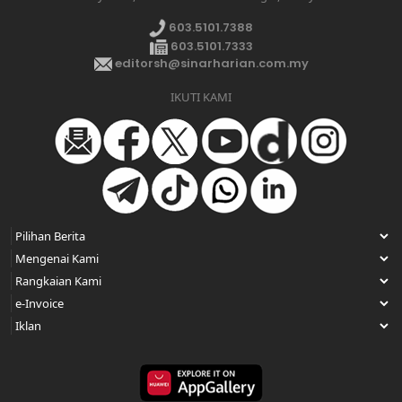
603.5101.7388
603.5101.7333
editorsh@sinarharian.com.my
IKUTI KAMI