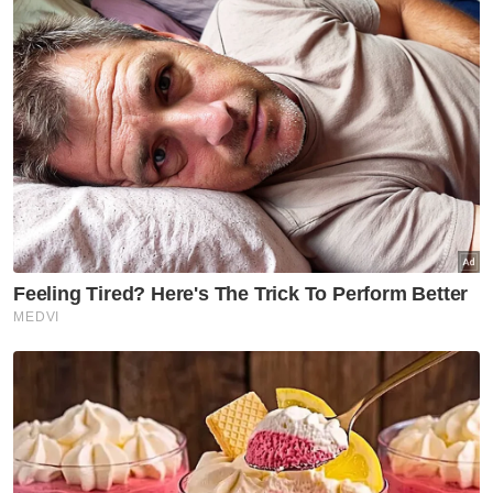
Pan-gon mempunyai cabaran lebih penting untuk membentuk
skuad Harimau Malaya yang mantap bagi mengharungi
Kelayakan Piala Asia 2023 di Kuala Lumpur, Jun depan. - Foto
FAM
"Kami perlu membina satu asas yang amat
kukuh, saya perlu lebih mengetahui
mengenai sifat dan keupayaan pemain dalam
keadaan tertentu. Saya tidak terlalu fokus
untuk memenangi perlawanan esok tetapi
untuk memaksimumkannya sebagai
perlawanan terakhir untuk melihat
bagaimana reaksi pemain terhadap taktik
kami dalam perlawanan,” katanya dalam
sidang media pra perlawanan pada Jumaat.
Bagaimanapun, beliau berkata, penting bagi
skuad negara memenangi perlawanan esok