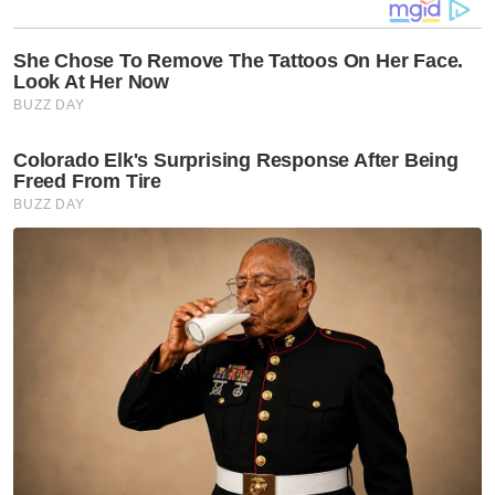
boleh dipersalahkan adalah kita sendiri
kerana memilih mereka.
“Jadi, kalau kita sebagai pengundi, rakyat
tidak mengubah keadaan ini (rasuah dalam
negara ketika ini), maka saya yakin negara
dan kita semua akan hancur disebabkan
rasuah yang berleluasa. Justeru, saya
menyeru semua pihak untuk
mempertahankan kempen memerangi
rasuah, kita bentuk satu budaya budaya
baharu tanpa rasuah di negara yang kita
cintai ini demi kesejahteraan generasi akan
datang,” katanya.
Beliau berkata demikian ketika
menyampaikan ceramah ‘Rasuah Makan Diri’
anjuran Kolej Universiti Islam Melaka (KUIM)