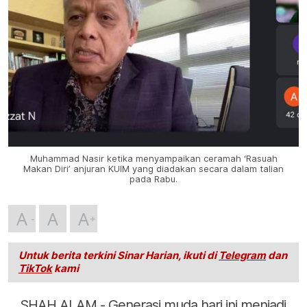
Muhammad Nasir ketika menyampaikan ceramah ‘Rasuah
Makan Diri’ anjuran KUIM yang diadakan secara dalam talian
pada Rabu.
A
A
A
Untuk berita terkini Sinar Harian, ikuti di
Telegram
dan
TikTok
kami
SHAH ALAM - Generasi muda hari ini menjadi