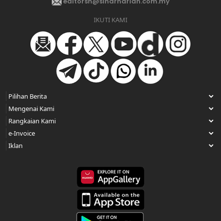
editorsh@sinarharian.com.my
IKUTI KAMI