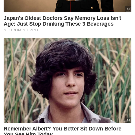
yang diadakan secara dalam talian pada
Rabu.
Program yang berlangsung kira-kira sejam itu
merupakan tugasan wajib dalam subjek
keterlibatan komuniti untuk pelajar semester
empat Diploma Pendidikan Awal Kanak-
kanak (DPAKK) KUIM bagi membina
kesedaran dan lebih bertanggungjawab
supaya menolak budaya kotor itu.
Selain itu, program yang disertai kira-kira 50
orang itu turut membuka ruang sesi soal
jawab berkaitan isu rasuah antara
Muhammad Nasir yang juga Timbalan
Pengerusi Kumpulan Karangkraf bersama
peserta.