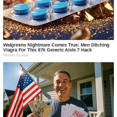
Tambahnya, usaha untuk menghapuskan
rasuah yang telah membarah ini tidak akan
tercapai tanpa adanya kesedaran dan
sokongan semua pihak, selain memerlukan
gerakan rakyat secara besar-besaran.
Muat turun aplikasi Sinar Harian.
Klik di sini!
Rasuah
Belia