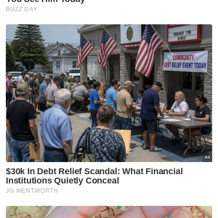
Artikel Berkaitan:
UMNO Kedah yakin Ahmad Zahid bina semula parti
Guru dapat semula jawatan selepas dipecat tidak
hadir 1,535 hari
Kalimah ALLAH: NGO Islam dijangka berhimpun di
Shah Alam
Mengulas lanjut, Muhammad Nasir turut
mengesyorkan agar semua pihak khususnya
golongan muda untuk mendesak pemimpin
khususnya calon yang akan bertanding
dalam pilihan raya untuk menjalani ujian
psikometrik Rasuah Busters Tag (RBTag).
“Dalam usaha kita melaksanakan RBTag ini,
saya berpeluang menemui pelbagai
peringkat pemimpin dan saya nampak ada
yang betul-betul jujur untuk menolak rasuah