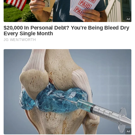
Artikel Disyorkan
Rasuah Busters
Kolej Mara Banting bentuk
generasi berprinsip, bukan
sekadar cemerlang akademik
Rasuah Busters
KHSB, Rasuah Busters jalin
kerjasama PSA perkasa budaya
antirasuah
Rasuah Busters
Usaha perkasa integriti perlu
komitmen semua agensi -
JBPM