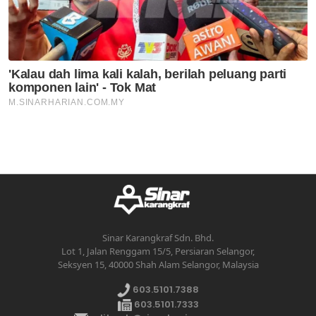
Sinar Karangkraf Sdn. Bhd.
Lot 1, Jalan Renggam 15/5, Persiaran Selangor,
Seksyen 15, 40000 Shah Alam Selangor, Malaysia
603.5101.7388
603.5101.7333