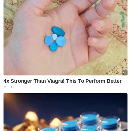
dan ada juga yang cuba untuk mengambil
peluang daripada peluang yang ada
(bersikap tidak jujur).
“Sekiranya kita tidak melakukan sesuatu
hapuskan rasuah ini, maka negara kita akan
berterusan bergelumang dengan rasuah.
Jadi belia yang akan mencorak masa depan
negara nanti,” katanya.
Berita Telus & Tulus menerusi E-Mel setiap
hari!