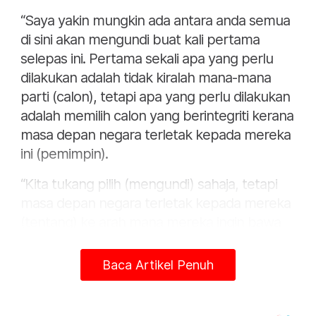
“Saya yakin mungkin ada antara anda semua
di sini akan mengundi buat kali pertama
selepas ini. Pertama sekali apa yang perlu
dilakukan adalah tidak kiralah mana-mana
parti (calon), tetapi apa yang perlu dilakukan
adalah memilih calon yang berintegriti kerana
masa depan negara terletak kepada mereka
ini (pemimpin).
“Kita tukang pilih (mengundi) sahaja, tetapi
masa depan negara terletak kepada mereka
(tentang) ke arah mana mereka ingin bawa
negara atau seperti apa yang mereka mahu
jadikan negara ini sama ada sudut yang lebih
Baca Artikel Penuh
baik atau sebaliknya. Mereka tidak boleh
dipersalahkan sekiranya gagal, tetapi yang