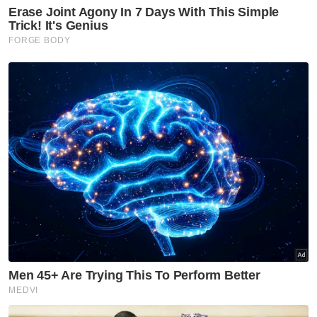
Rasuah Busters
Jelajah Antirasuah MARA
diteruskan perkukuh budaya
integriti