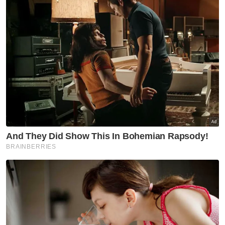
Kurang daripada RM3,500
RM3,500 - RM5,000
RM5,001 - RM8,000
RM8,001 - RM12,000
RM12,001 - RM16,000
Lebih daripada RM16,000
Tidak rela berkata
VPoints:
0
Masuk | Daftar
PUNB
Ahmad Nazlan Idris
Artikel Disyorkan