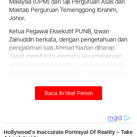
Malaysia (UPM) dan Sijil Perguruan Asas dari
Maktab Perguruan Temenggong Ibrahim,
Johor.
Ketua Pegawai Eksekutif PUNB, Izwan
Zainuddin berkata, dengan pengetahuan dan
pengalaman luas Ahmad Nazlan diharap
dapat membantu memacu kecemerlangan
sekali gus memantapkan kedudukan PUNB
sebagai pusat pembangunan keusahawanan
Bumiputera terulung di negara ini. - Bernama
Baca Artikel Penuh