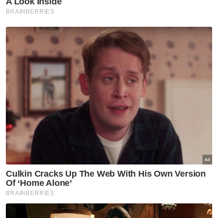
Artikel Berkaitan:
KDN tamatkan kontrak NIISe kendalian Iris Corp
berkuat kuasa serta-merta
Akta Pemansuhan Hukuman Mati Mandatori 2023
berkuat kuasa esok
Ahmad Shabery dilantik Pengerusi Felda
Muat turun aplikasi Sinar Harian.
Klik di sini!
Harap bantu kajian selidik kami dan
×
dapatkan baucar tunai.
Berapakah jumlah pendapatan bulanan semua
ahli isi rumah anda?