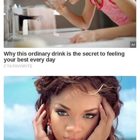
BISNES
Unit tidak langsung MRCB jual
tanah 14.83 hektar di
Cyberjaya pada RM419.05 juta
BISNES
Rizab antarabangsa BNM
meningkat kepada AS$132.1
bilion
BISNES
Sembilan jenama tempatan
diolah jadi perisa aiskrim edisi
terhad Inside Scoop
BISNES
Pelaburan institusi berbeza
dengan Individu