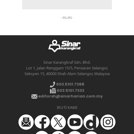
- IKLAN -
Sinar Karangkraf Sdn. Bhd.
Lot 1, Jalan Renggam 15/5, Persiaran Selangor,
Seksyen 15, 40000 Shah Alam Selangor, Malaysia
603.5101.7388
603.5101.7333
editorsh@sinarharian.com.my
IKUTI KAMI