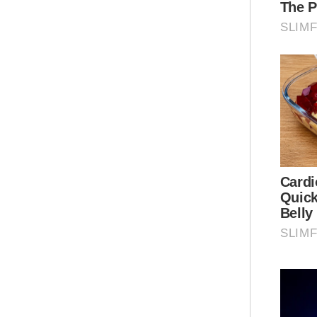
Par
men
kil
bun
mer
tap
Dal
ter
dip
usa
bid