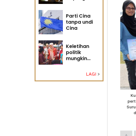
masa
hadapan
Parti Cina
tanpa undi
Cina
Keletihan
politik
mungkin
faktor Nurul
Izzah undur
LAGI
diri -
Penganalisis
politik
Ku
pert
Suru
d