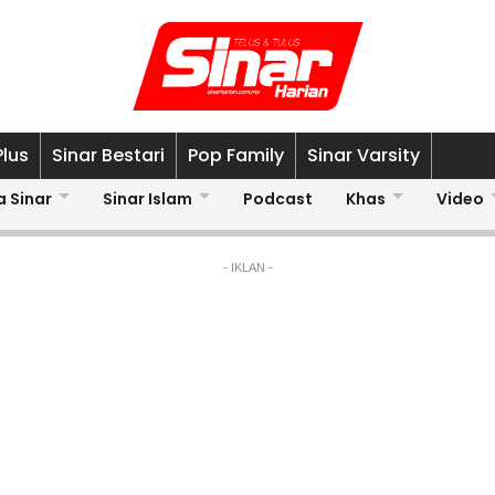
Plus
Sinar Bestari
Pop Family
Sinar Varsity
a Sinar
Sinar Islam
Podcast
Khas
Video
- IKLAN -