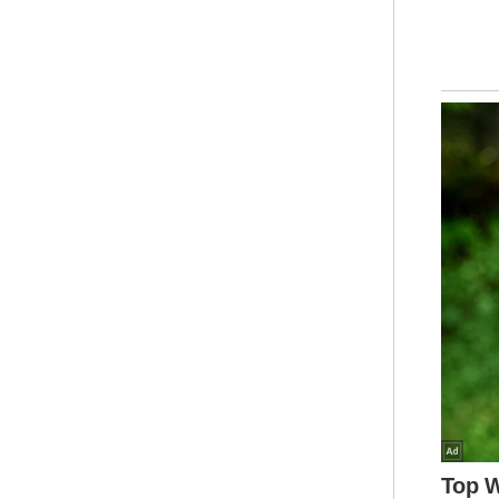
kaw
kec
mem
per
Per
Mal
Sur
itu
mel
beb