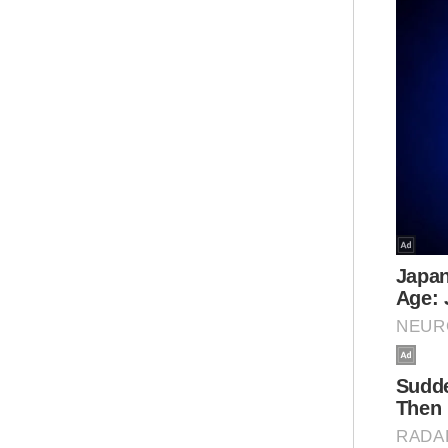
neg
"Ki
kes
per
kem
sel
dit
Ar
Men
pro