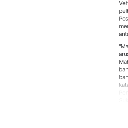
Veh
pel
Pos
men
anta
"Ma
aru
Mah
bah
bah
kat
Per
Suka
Gob
ial