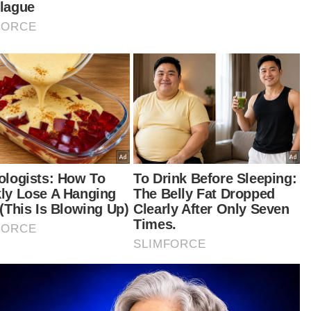
a peserta diberi dua kesempatan bagi
erbangkan dron dengan muatan seberat dua
ogram dan mereka perlu menerbangkan
gkusan tersebut sejauh dua kilometer
entasi Tasik Putrajaya dan kembali semula ke
ak pelancaran dalam masa terpantas.
am pada itu, Gobind berkata pihaknya akan
us memberikan sokongan dan dorongan yang
erlukan pihak Pos Malaysia dan MCMC dalam
ha meningkatkan keupayaan negara dalam
ang penghantaran bungkusan agar keupayaan