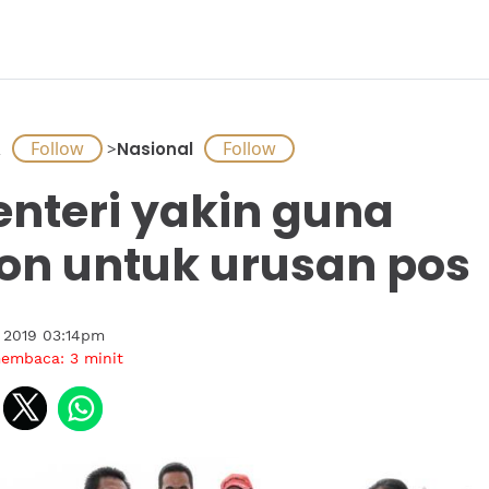
A
>
Nasional
nteri yakin guna
on untuk urusan pos
 2019 03:14pm
membaca:
3
minit