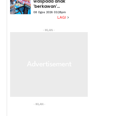
waspada anak
'berkawan'
dengan AI -
08 Ogos 2026 03:28pm
Fahmi
LAGI
- IKLAN -
- IKLAN -