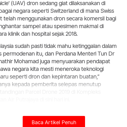
icle' (UAV) dron sedang giat dilaksanakan di
bagai negara seperti Switzerland di mana Swiss
t telah menggunakan dron secara komersil bagi
ghantar sampel atau spesimen makmal di
ra klinik dan hospital sejak 2018.
laysia sudah pasti tidak mahu ketinggalan dalam
s permodenan itu, dan Perdana Menteri Tun Dr
athir Mohamad juga menyuarakan pendapat
awa negara kita mesti meneroka teknologi
aru seperti dron dan kepintaran buatan,”
anya kepada pemberita selepas menutup
tandingan Parcel Drone 2019 di Kompleks
n Air Putrajaya di sini hari ini.
ind berkata contoh kegunaan dron di negara ini
ah untuk menghantar bekalan ubat-ubatan ke
Baca Artikel Penuh