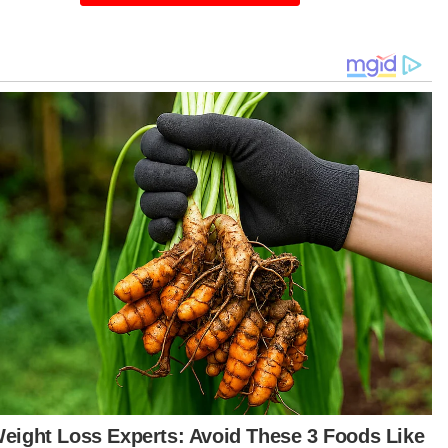
asan terpencil dan luar bandar pada masa
emasan, atau melihat jenis pokok serta
bawa baja bagi kawasan luas dalam industri
tanian.
tandingan Parcel Dron yang dianjurkan oleh Pos
aysia Berhad (Pos Malaysia) dengan kerjasama
uhanjaya Komunikasi dan Multimedia (MCMC),
 berlangsung selama dua hari bermula semalam,
ibatkan 40 peserta termasuk daripada
erapa institusi pengajian tinggi.