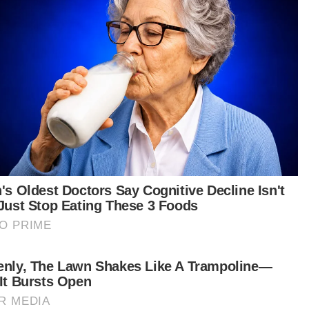
ara setanding dengan negara-negara maju.
ta juga tetap akan mengutamakan isu
elamatan penggunaan dron dalam
khidmatan pos dan adakalanya boleh berlaku
alangan disebabkan isu teknikal. Ini adalah
aras dengan peraturan sedia ada seperti yang
etapkan dalam industri penerbangan,” katanya.
tikel Berkaitan:
Malaysia rugi RM4.5 trilion dalam tempoh 26 tahun
akibat rasuah
Peserta IPR bebas kemiskinan dalam tempoh dua tahun
- Rafizi
Subahat guna dokumen palsu urusan pindah milik
tanah
genai pertandingan itu, Gobind berkata
gram ini sangat bertepatan dengan hasrat