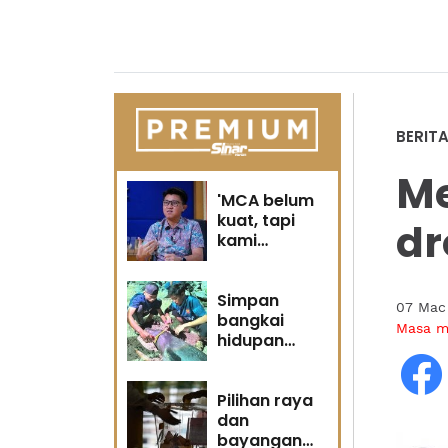
BERIT
Me
'MCA belum
kuat, tapi
dr
kami
berubah' -
Sin Woon
Simpan
07 Mac
bangkai
Masa 
hidupan
marin satu
kesalahan
Pilihan raya
dan
bayangan