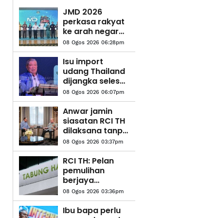
JMD 2026
perkasa rakyat
ke arah negara
AI
08 Ogos 2026 06:28pm
Isu import
udang Thailand
dijangka selesai
pertengahan
08 Ogos 2026 06:07pm
bulan ini –
Mohamad Sabu
Anwar jamin
siasatan RCI TH
dilaksana tanpa
kompromi
08 Ogos 2026 03:37pm
RCI TH: Pelan
pemulihan
berjaya
kukuhkan
08 Ogos 2026 03:36pm
kedudukan
kewangan
Ibu bapa perlu