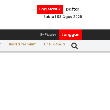
Log Masuk
Daftar
Sabtu | 08 Ogos 2026
E-Paper
Langgan
Berita Premium
Untuk Anda