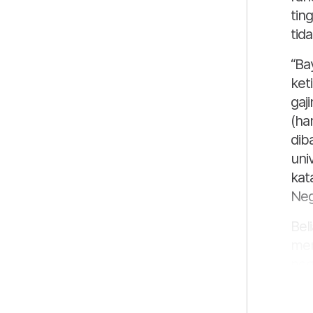
tin
tid
“Ba
ket
gaj
(ha
dib
uni
kat
Neg
Bel
men
neg
ser
ter