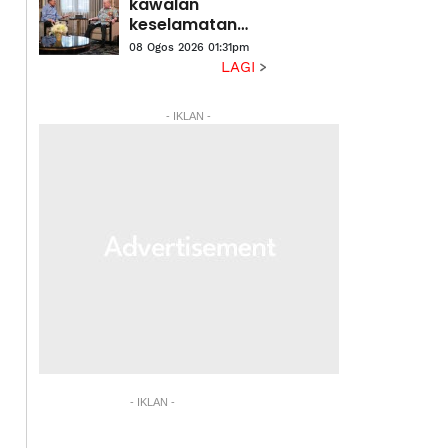
Wajdi
kawalan
keselamatan
semua
08 Ogos 2026 01:31pm
lapangan
LAGI
terbang, pintu
masuk negara,
- IKLAN -
titah Agong
- IKLAN -