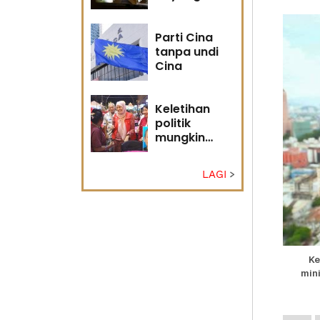
masa
hadapan
Parti Cina
tanpa undi
Cina
Keletihan
politik
mungkin
faktor Nurul
Izzah undur
LAGI
diri -
Penganalisis
politik
Ke
min