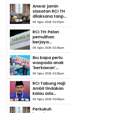
Anwar jamin
siasatan RCI TH
dilaksana tanpa
kompromi
08 Ogos 2026 03:37pm
RCI TH: Pelan
pemulihan
berjaya
kukuhkan
08 Ogos 2026 03:36pm
kedudukan
kewangan
Ibu bapa perlu
waspada anak
'berkawan'
dengan AI -
08 Ogos 2026 03:28pm
Fahmi
RCI Tabung Haji:
Ambil tindakan
kalau ada
'sakau', UMNO
08 Ogos 2026 03:08pm
tidak bela salah
laku - Asyraf
Perkukuh