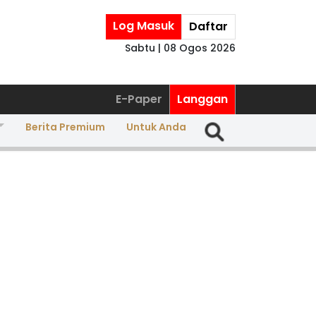
Log Masuk
Daftar
Sabtu | 08 Ogos 2026
E-Paper
Langgan
Berita Premium
Untuk Anda