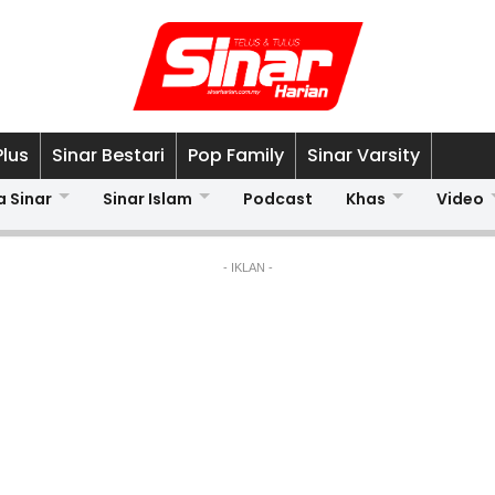
Plus
Sinar Bestari
Pop Family
Sinar Varsity
a Sinar
Sinar Islam
Podcast
Khas
Video
- IKLAN -