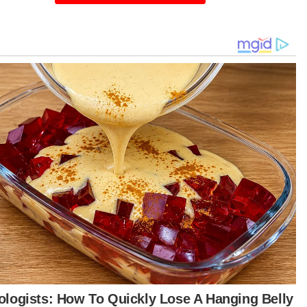
belum pandemik Covid-19 sekitar 300,000
erja Malaysia menyeberang Tambak Johor
uk bekerja di Singapura kerana gaji di sana lebih
ggi dan nilai mata wangnya lebih tinggi. Sebab
lah usaha untuk menaikkan kadar gaji minimum
perlu dilihat semula,” katanya.