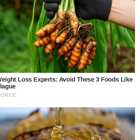
tor ekonomi di negara mampu dilestarikan
ajar hasrat kerajaan memperkasakan agenda
uarga Malaysia,” katanya.
tikel Berkaitan:
Gaji minimum RM1,500 majikan kurang lima pekerja kuat
kuasa esok
Cuepacs mohon gaji minimum penjawat awam RM1,800
Penetapan gaji minimum perlu berdasarkan pelbagai
aspek
ain itu, Kesavadas berkata, sepanjang tempoh
demik Covid-19, jelas bahawa mereka yang
jejas adalah daripada golongan B40, M40 serta
iaga kecil yang rata-ratanya berdepan masalah
angan.