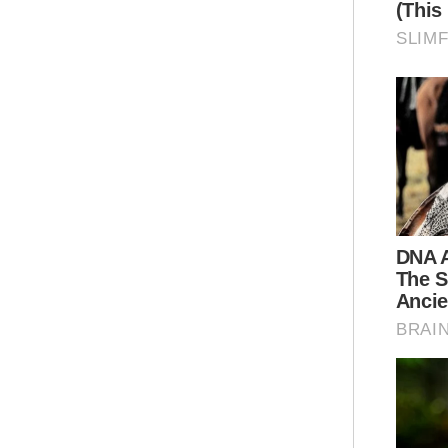
Sem
ses
pro
ker
kem
pen
Bel
yan
pek
aka
“Se
mem
lim
righ