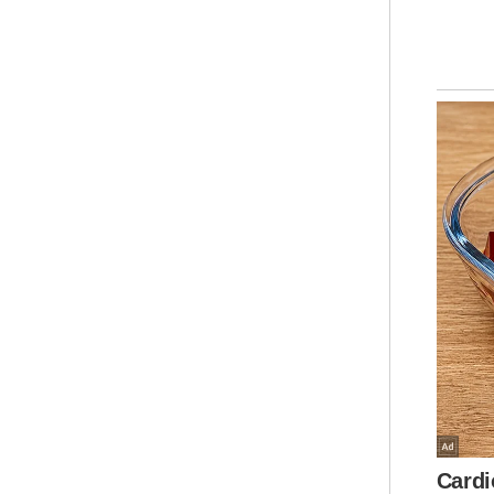
“Se
pek
unt
tin
itu
ini 