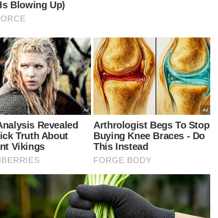
entara itu, Senator Datuk A Kesavadas pada
i perbahasan RMK12 berkata, pemadanan
fesional merupakan elemen terpenting bagi
ajaan menjayakan fokus kelima iaitu membasmi
iskinan tegar dan merapatkan jurang
dapatan.
iau berkata, ramai dalam kalangan anak muda
g berpendidikan tinggi masih belum dapat
erjaan bersesuaian dengan kelayakan
demik, mahupun kemahiran dikuasai mereka.
kiranya kerajaan benar-benar serius untuk
bangunkan ekonomi rakyat untuk tempoh
a tahun mendatang, ‘expect right job for the
t man’. Perkara ini perlu diberi fokus agar kualiti