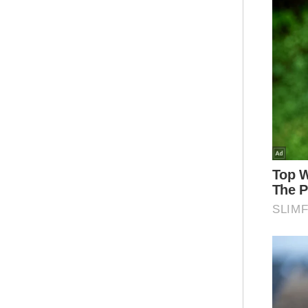
sek
sej
Kel
Ar
Sel
pan
ter
pen
kew