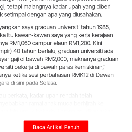
ggi, tetapi malangnya kadar upah yang diberi
ak setimpal dengan apa yang diusahakan.
yangkan saya graduan universiti tahun 1985,
ika itu kawan-kawan saya yang kerja kerajaan
inya RM1,060 campur elaun RM1,200. Kini
mpir) 40 tahun berlalu, graduan universiti ada
ayar gaji di bawah RM2,000, maknanya graduan
versiti bekerja di bawah paras kemiskinan,”
anya ketika sesi perbahasan RMK12 di Dewan
ara di sini pada Selasa.
iau berkata, kadar upah rendah telah
yebabkan ramai anak muda berhijrah ke
ara lain untuk bekerja, kerana gaji ditawarkan
ta nilai mata wang yang lebih tinggi di negara
sebut.
Baca Artikel Penuh