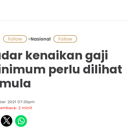
A
>
Nasional
dar kenaikan gaji
nimum perlu dilihat
emula
ober 2021 07:30pm
membaca:
2
minit