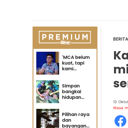
BERIT
Ka
'MCA belum
kuat, tapi
mi
kami
berubah' -
s
Sin Woon
Simpan
bangkai
hidupan
12 Okt
marin satu
kesalahan
Masa 
Pilihan raya
dan
bayangan