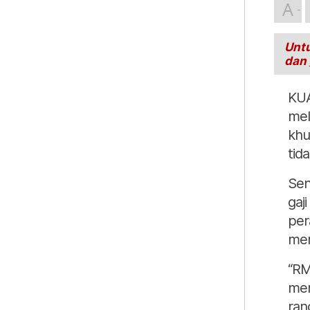
A
Untu
dan
KUA
mel
khu
tid
Sen
gaj
per
men
“RM
mem
ran