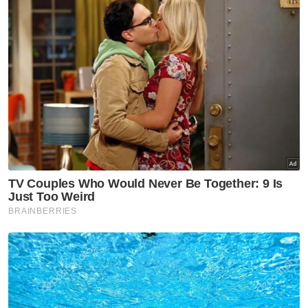
Ahad.
Jufitri berkata, penting untuk kerajaan libat
sertakan anak-anak muda sebagai platform
mereka menyuarakan idea-idea kritis bagi
mengelakkan mereka turun ke jalanan.