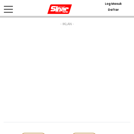
Log Masuk
Daftar
- IKLAN -