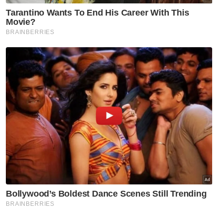
Nasional
Shabery bimbang PM terima
maklumat kurang tepat
mengenai aset Felda di London
Nasional
RCI TH: AMK gesa SPRM, PDRM
jejak aliran wang, dakwa
dalang sembunyikan maklumat
Nasional
Kebajikan tiga gajah Malaysia:
Shelter Ihsan mahu MPT
kemuka bukti, benarkan
pemeriksaan bebas
Nasional
ITE Singapura terbuka
kerjasama dengan ADTEC JTM