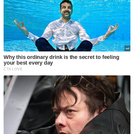
"Tak salah kita mendengar idea-idea kritis
anak muda dan kita rapatkan mereka supaya
berganding bahu dengan kerajaan untuk
sama-sama pulihkan negara," katanya.
Artikel Berkaitan:
Kalimah ALLAH: NGO Islam dijangka berhimpun di
Shah Alam
Trio anak muda Malaysia mengagumkan
Tiga kawasan di Shah Alam bakal sesak minggu
akhir Ramadan
Muat turun aplikasi Sinar Harian.
Klik di sini!
Jawab soalan kaji selidik dan
dapatkan
×
baucar tunai.
Apakah jantina anda?