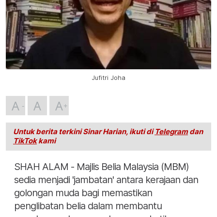
Jufitri Joha
A
A
A
Untuk berita terkini Sinar Harian, ikuti di
Telegram
dan
TikTok
kami
SHAH ALAM - Majlis Belia Malaysia (MBM)
sedia menjadi 'jambatan' antara kerajaan dan
golongan muda bagi memastikan
penglibatan belia dalam membantu