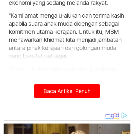
ekonomi yang sedang melanda rakyat.
"Kami amat mengalu-alukan dan terima kasih
apabila suara anak muda didengari sebagai
komitmen utama kerajaan. Untuk itu, MBM
menawarkan khidmat kita menjadi jambatan
antara pihak kerajaan dan golongan muda
yang bersifat pelbagai.
"Mereka bukan hanya ada satu pemikiran
tetapi pelbagai kelompok di bawah yang
sepatutnya kita satukan. MBM akan syorkan
Baca Artikel Penuh
kepada kerajaan supaya mendengar
pandangan kritis daripada belia dan kita
anggaplah pandangan ini sebagai
'constructive patriotism' mengambil
semangat Bulan Kemerdekaan ini," katanya
dalam satu kenyataan rakaman video pada