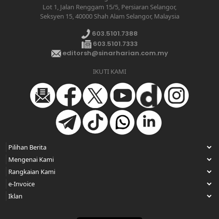
Lot 1, Jalan Renggam 15/5, Persiaran Selangor,
Seksyen 15, 40000 Shah Alam Selangor, Malaysia
603.5101.7388
603.5101.7333
editorsh@sinarharian.com.my
IKUTI KAMI