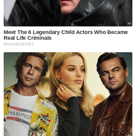
Lelaki
Perempuan
VPoints:
0
Masuk | Daftar
Keluarga Malaysia
Majlis Belia Malaysia
Artikel Disyorkan