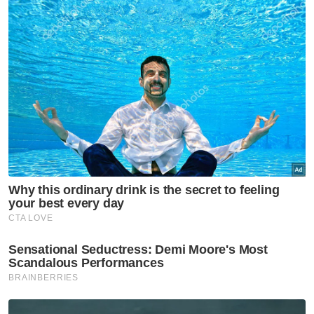
pertama manakala 20 peratus masih belum
selesai untuk suntikan dos kedua.
Artikel Berkaitan:
35 kertas siasatan babit kerugian RM2.2 juta
Masalah gula di Kelantan hampir selesai - KPDN
Bernhardt geleng kepala prestasi TRW di Kota Bharu
Muat turun aplikasi Sinar Harian.
Klik di sini!
Harap bantu kajian selidik kami dan
×
dapatkan baucar tunai.
Apakah status hubungan anda?
Bujang
Kahwin
VPoints:
0
Masuk | Daftar