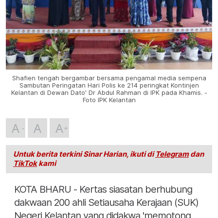
Shafien tengah bergambar bersama pengamal media sempena
Sambutan Peringatan Hari Polis ke 214 peringkat Kontinjen
Kelantan di Dewan Dato' Dr Abdul Rahman di IPK pada Khamis. -
Foto IPK Kelantan
A
A
A
Untuk berita terkini Sinar Harian, ikuti di
Telegram
dan
TikTok
kami
KOTA BHARU - Kertas siasatan berhubung
dakwaan 200 ahli Setiausaha Kerajaan (SUK)
Negeri Kelantan yang didakwa 'memotong