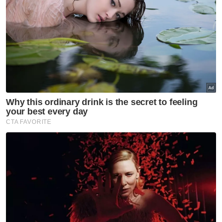
Semasa
Enam individu direman
seminggu bantu siasatan kes
culik
Semasa
Polis kesan lelaki dipercayai
pukul, ugut pengguna jalan
raya
Semasa
AKPS sita kontena disyaki
hantar barang eksport ke Israel
Semasa
2 remaja perempuan 15 tahun
hilang ketika berkelah:
Seorang ditemukan lemas