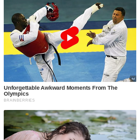
Potong Barisan
Suk Kelantan
Covid 19
Suntik Vaksin
Polis Kelantan
Artikel Disyorkan