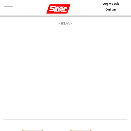
Log Masuk
Daftar
- IKLAN -