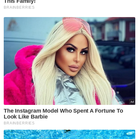
Kesihatan, Taufiq Ramli di Ibu Pejabat Polis
Daerah Kota Bharu.
Dalam perkembangan lain, Shafien berkata,
kesemua 1,712 pegawai dan anggota sudah
mengambil suntikan vaksin untuk dos