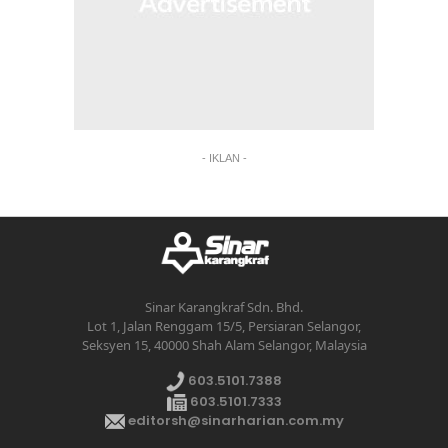
- IKLAN -
Sinar Karangkraf Sdn. Bhd.
Lot 1, Jalan Renggam 15/5, Persiaran Selangor,
Seksyen 15, 40000 Shah Alam Selangor, Malaysia
603.5101.7388
603.5101.7333
editorsh@sinarharian.com.my