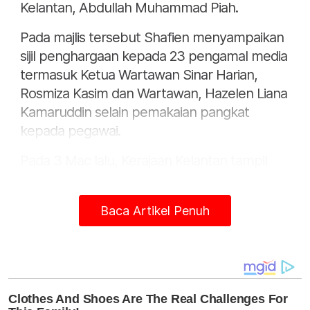
Kelantan, Abdullah Muhammad Piah.
Pada majlis tersebut Shafien menyampaikan
sijil penghargaan kepada 23 pengamal media
termasuk Ketua Wartawan Sinar Harian,
Rosmiza Kasim dan Wartawan, Hazelen Liana
Kamaruddin selain pemakaian pangkat
kepada pegawai.
Pada 3 Mac lalu, Kerajaan Kelantan tampil
membuat laporan polis berhubung dakwaan
200 kakitangan kerajaan negeri cuba
Baca Artikel Penuh
memotong giliran sebagai penerima awal
suntikan vaksin yang tular di media sosial.
Laporan polis berkenaan dibuat oleh
Pegawai Khas Pengerusi Jawatankuasa
Kerajaan Tempatan, Perumahan dan