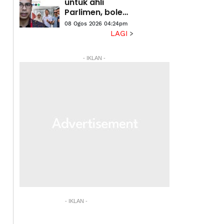
untuk ahli
Parlimen, boleh
salur terus
08 Ogos 2026 04:24pm
kepada rakyat -
LAGI
Fahmi
- IKLAN -
- IKLAN -