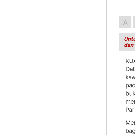
A
Untu
dan
KUA
Dat
kaw
pad
buk
mem
Par
Men
bag