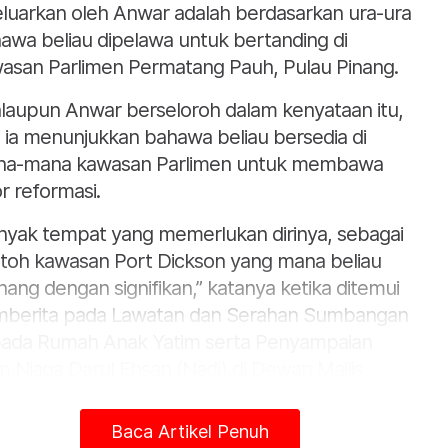
eluarkan oleh Anwar adalah berdasarkan ura-ura
awa beliau dipelawa untuk bertanding di
asan Parlimen Permatang Pauh, Pulau Pinang.
laupun Anwar berseloroh dalam kenyataan itu,
i ia menunjukkan bahawa beliau bersedia di
a-mana kawasan Parlimen untuk membawa
r reformasi.
nyak tempat yang memerlukan dirinya, sebagai
toh kawasan Port Dickson yang mana beliau
ang dengan signifikan,” katanya ketika ditemui
berita pada Lawatan dan Serahan Sumbangan
ada Rumah Anak Yatim serta Penyampaian
m Niaga Darul Ehsan (Nadi) di Dewan Majlis
wakilan Ketua Kampung (MPKK) Kampung
gai Manggis, Banting di sini pada Ahad.
Baca Artikel Penuh