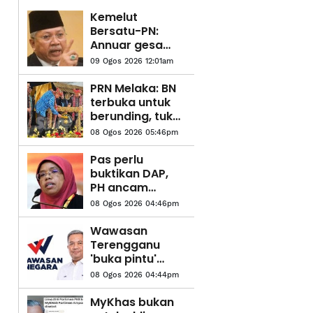
Kemelut
Bersatu-PN:
Annuar gesa
terima hakikat
09 Ogos 2026 12:01am
PRN Melaka: BN
terbuka untuk
berunding, tukar
kerusi - Ahmad
08 Ogos 2026 05:46pm
Zahid
Pas perlu
buktikan DAP,
PH ancam
Melayu Islam -
08 Ogos 2026 04:46pm
Aiman Athirah
Wawasan
Terengganu
'buka pintu'
buat bekas
08 Ogos 2026 04:44pm
pemimpin, ahli
Bersatu
MyKhas bukan