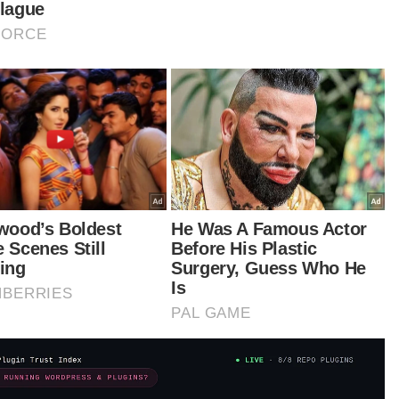
jak dulu, Parti Keadilan Rakyat (PKR) sering
perkenalkan calon-calon yang muda, tapi kita
 gabungan yang sama adil, bergantung kepada
tegi parti.
mun yang penting sebenarnya bukan pada
on kerana walaupun mereka mungkin
punyai impak kepada pengundi pada awalnya,
api apa yang lebih mustahak adalah soal jentera,
tamaan pengundi dan ‘mood’ mereka menjadi
ukan penting sebelum PRU15,” katanya.
rudin hadir ke Lawatan dan Serahan
bangan kepada Rumah Anak Yatim serta