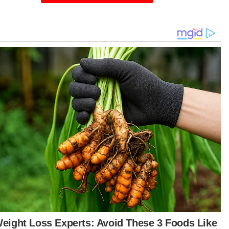
gulas mengenai persediaan menghadapi
15, Amirudin berkata, pihaknya sedang
gatur strategi untuk merampas mandat yang
hianati dalam PRU14 lalu.
rnya, selain terdapat rombakan calon, mereka
a akan menghantar wajah-wajah baharu yang
ih bersemangat dan berkualiti untuk bertanding
am PRU15 nanti.