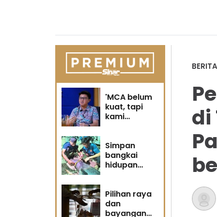
BERIT
Pe
'MCA belum
kuat, tapi
di
kami
berubah' -
Pa
Sin Woon
Simpan
bangkai
be
hidupan
marin satu
kesalahan
Pilihan raya
dan
bayangan