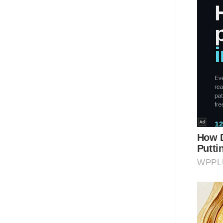
Pen
mem
beb
(Hij
Ar
Kat
mem
min
tur
men