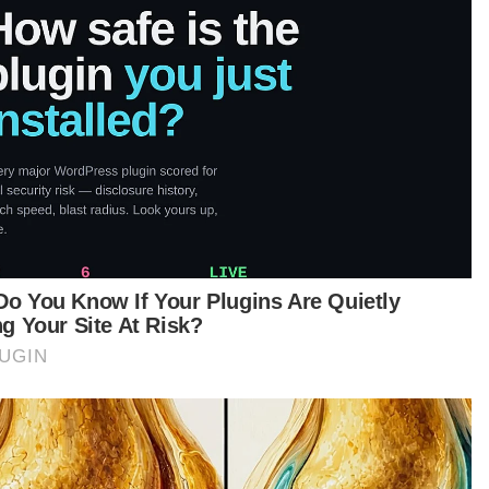
yampaian Skim Niaga Darul Ehsan (Nadi) untuk
beri peruntukan kepada peserta Nadi dan
erapa peminjam Skim Bantuan Hijrah Selangor
rah).
tikel Berkaitan:
Pelakon Indonesia, Raffi Ahmad mahu jumpa Anwar
Ibrahim
ISTS lonjak nama JPS Kuala Langat di peringkat
antarabangsa
Pembangkang dominasi pilihan raya Thailand
anya, sebanyak RM10 juta diperuntukkan bagi
bantu peniaga mendapatkan pelan pinjaman
imum sebanyak RM1,000 bagi Hijrah dan Nadi
ut berkemungkinan akan dinaikkan jumlahnya
gikut keperluan.