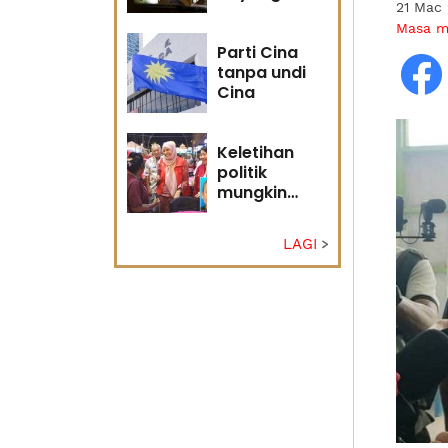
21 Mac
masa
Masa 
hadapan
Parti Cina
tanpa undi
Cina
Keletihan
politik
mungkin
faktor Nurul
Izzah undur
LAGI
diri -
Penganalisis
politik