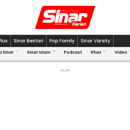
Plus
Sinar Bestari
Pop Family
Sinar Varsity
a Sinar
Sinar Islam
Podcast
Khas
Video
- IKLAN -