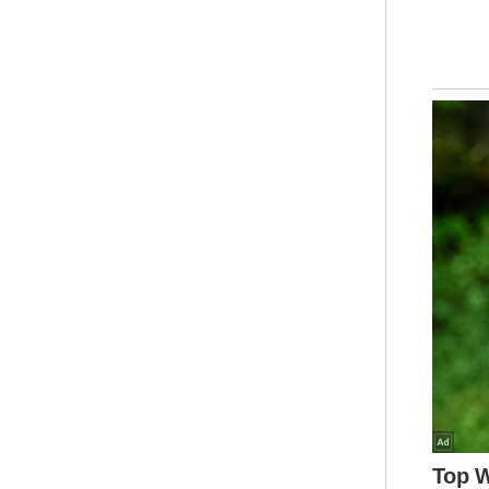
Men
PRU
men
dik
Uja
jug
leb
dal