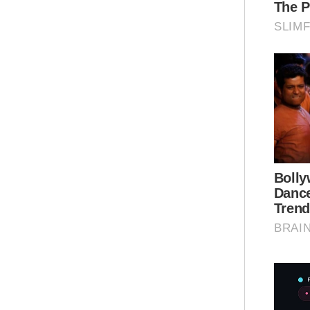
“Se
mem
nak
stra
“Na
cal
mem
tet
keu
ruj
Ami
Sum