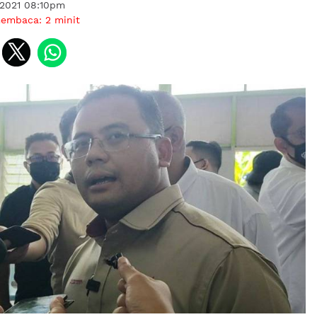
 2021 08:10pm
membaca:
2
minit