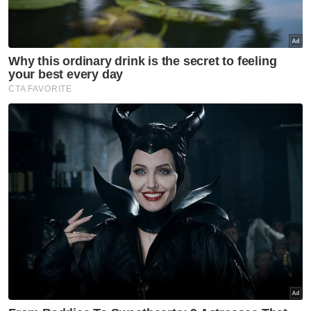
Antara warga asing yang dipercayai menjadi mangsa
eksploitasi kerja berjaya diselamatkan polis dalam operasi Op
Pintas di sekitar Melaka, kelmarin.
Katanya, ada juga mangsa terbabit dikatakan
dikurung, tidak dibenarkan mengguna
telefon bimbit selain dikawal penjaga dan
kamera litar tertutup (CCTV).
Artikel Berkaitan:
Warga asing terus monopoli luar Pasar Borong Kuala
Lumpur
Rasuah pekerja asing: LLRC gesa kerajaan tubuh RCI