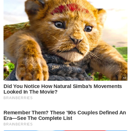
Labuan
Melaka
N. Sembilan
Pahang
P. Pinang
Perak
Perlis
Putrajaya
Sabah
Sarawak
Selangor
Terengganu
VPoints:
0
Masuk | Daftar
Kuala Lumpur
Polis
Warga Asing