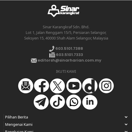
Sinar Karangkraf Sdn. Bhd.
Lot 1, Jalan Renggam 15/5, Persiaran Selangor,
Seksyen 15, 40000 Shah Alam Selangor, Malaysia
603.5101.7388
603.5101.7333
editorsh@sinarharian.com.my
IKUTI KAMI