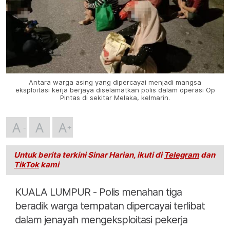
Antara warga asing yang dipercayai menjadi mangsa
eksploitasi kerja berjaya diselamatkan polis dalam operasi Op
Pintas di sekitar Melaka, kelmarin.
A
A
A
Untuk berita terkini Sinar Harian, ikuti di
Telegram
dan
TikTok
kami
KUALA LUMPUR - Polis menahan tiga
beradik warga tempatan dipercayai terlibat
dalam jenayah mengeksploitasi pekerja