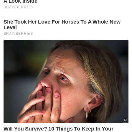
dipercayai menguruskan agensi
perkhidmatan pembersihan di sekitar
Melaka.
"Selain itu, seramai 33 wanita warga asing
melibatkan 30 warga Indonesia dan tiga
warga Kemboja berusia lingkungan 18 hingga
40 tahun yang menjadi mangsa kes terbabit
berjaya diselamatkan," katanya kepada Sinar
Harian hari ini.
Beliau berkata, berdasarkan maklumat dan
siasatan awal mendapati mangsa dipercayai
telah dieksploitasi oleh majikan mereka
dengan cara tidak membayar gaji dan tiada
kebebasan bergerak.