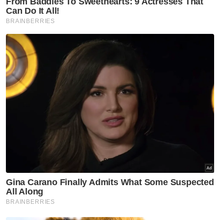
Pukau, tipu warga emas, tiga individu diberkas
"Susulan itu, terdapat mangsa yang tidak
tahan telah melarikan diri dan membuat
aduan di pihak Kedutaan Indonesia sebelum
laporan siasatan dilakukan," katanya.
Tegasnya, ketiga-tiga suspek kini direman
tujuh hari sehingga Khamis depan untuk
siasatan di bawah Seksyen 12 ATIPSOM 2007.
Muat turun aplikasi Sinar Harian.
Klik di sini!
Harap bantu kajian selidik kami dan
×
dapatkan baucar tunai.
Di manakah anda tinggal?
Johor
K. Lumpur
Kedah
Kelantan