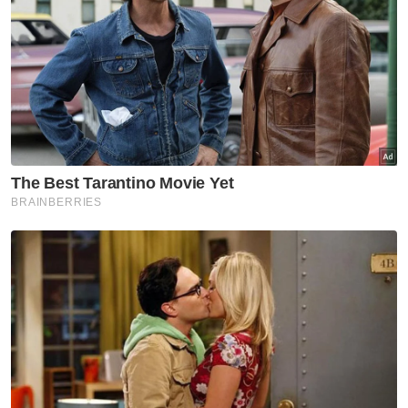
Sindiket edar cecair vape
dadah tumpas
Jenayah
Bayi dibuang dalam sungai,
hospital dan klinik swasta akan
diperiksa