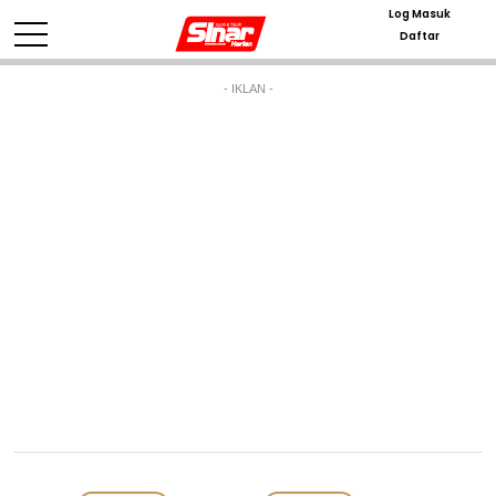
Log Masuk
Daftar
- IKLAN -