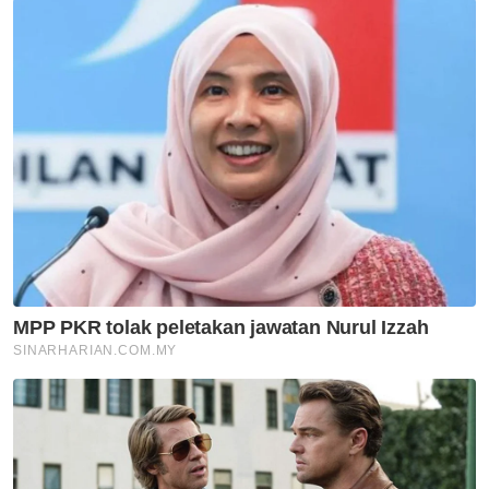
ATIPSOM
Artikel Disyorkan
Jenayah
Pencuri nekad tolak lembu dari
kereta selepas dikejar
penduduk
Jenayah
Sindiket Aceh 'kuasai' perairan
Selangor
Jenayah