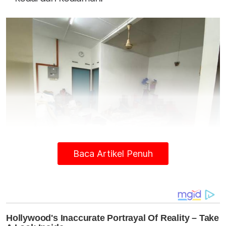
Baca Artikel Penuh
Antara warga asing yang dipercayai menjadi mangsa
eksploitasi kerja berjaya diselamatkan polis dalam operasi Op
Pintas di sekitar Melaka kelmarin.
"Serbuan ini menahan kesemua suspek yang