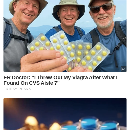
"Antara kesalahan yang dikesan adalah tidak
memakai pelitup muka, tiada daftar masuk
pelanggan, tidak menyediakan buku daftar
pelanggan dan tidak menghadkan pelanggan
masuk ke dalam premis.
"Pihak berkuasa akan terus mengadakan Op
Pematuhan seluruh daerah bagi memastikan
orang ramai termasuk peniaga mematuhi