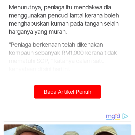
Menurutnya, peniaga itu mendakwa dia
menggunakan pencuci lantai kerana boleh
menghapuskan kuman pada tangan selain
harganya yang murah.
"Peniaga berkenaan telah dikenakan
kompaun sebanyak RM1,000 kerana tidak
mematuhi SOP, " katanya dalam satu
kenyataan di sini hari ini.
Dalam operasi sama, Mohd Hafiz berkata,
pihaknya turut mengeluarkan empat lagi
Baca Artikel Penuh
kompaun kepada peniaga sekitar Bahau,
Bandar Seri Jempol dan Batu Kikir.