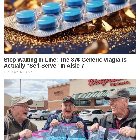
semua SOP ditetapkan," katanya.
Selain Polis Diraja Malaysia, Op Pematuhan
SOP PKPP yang diadakan pada jam 10 pagi
hingga 10 malam setiap hari turut disertai
Pejabat Kesihatan Daerah Jempol, Majlis
Perbandaran Daerah Jempol dan Jabatan
Sukarelawan Malaysia.
Artikel Berkaitan:
Pelanggan merokok, peniaga roti canai pula
tanggung rugi
Penganggur dipenjara 7 bulan, denda RM1,000 miliki
kereta curi
Lelaki pukul isteri dipenjara 12 bulan, denda RM1,000
Muat turun aplikasi Sinar Harian.
Klik di sini!