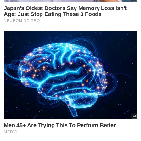
Melaka NS
Seorang wakil MIC bertaraf
Exco akan ditempatkan di
pejabat MB Negeri Sembilan -
Ismail
Melaka NS
'Pandang ke hadapan, jangan
ada lagi fitnah, adu domba-
Jalaluddin
Melaka NS
Ismail terajui tiga portfolio
utama pentadbiran Kerajaan
Negeri Sembilan
Melaka NS
Tuanku Muhriz ingatkan Exco
Negeri Sembilan jujur, jangan
salah guna kuasa