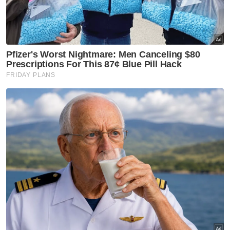
Kompaun
PKPP
Covid 19
Jempol
Artikel Disyorkan