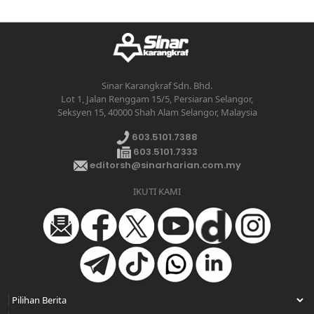
Sinar Karangkraf Sdn. Bhd.
Lot 1, Jalan Renggam 15/5, Persiaran Selangor,
Seksyen 15, 40000 Shah Alam Selangor, Malaysia
603.5101.7388
603.5101.7333
editorsh@sinarharian.com.my
IKUTI KAMI