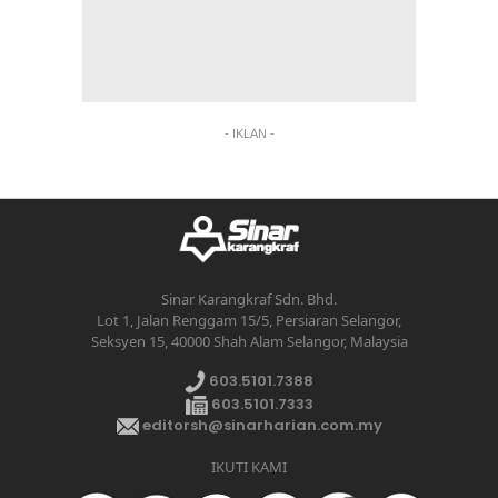
- IKLAN -
Sinar Karangkraf Sdn. Bhd.
Lot 1, Jalan Renggam 15/5, Persiaran Selangor,
Seksyen 15, 40000 Shah Alam Selangor, Malaysia
603.5101.7388
603.5101.7333
editorsh@sinarharian.com.my
IKUTI KAMI