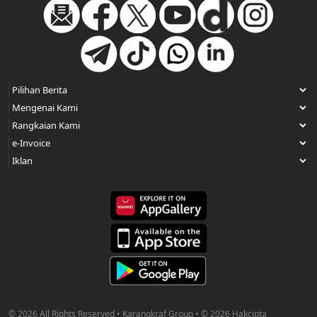
© 2026 All Rights Reserved • Karangkraf Group • © 2026 Hakcipta