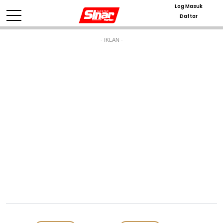
Log Masuk
Daftar
- IKLAN -