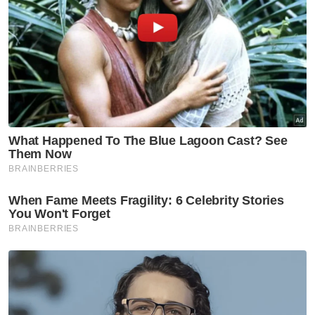
Politik Malaysia
Covid 19
Rebut Kuasa
Artikel Disyorkan
Nasional
Lima kawasan di Sarawak
catat IPU tidak sihat - JAS
Nasional