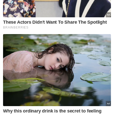
Mohamad Munir berkata, Sultan Selangor
turut sependapat dengan Yang di-Pertuan
Agong dan menyokong penuh titah Seri
Paduka Baginda itu.
Artikel Berkaitan:
Sultan Selangor berkenan sertai majlis bacaan
Yasin, tahlil
Titah Sultan Selangor satu peringatan buat wakil
rakyat
Cukuplah berpolitik, beta dah penat dengar - Sultan
Selangor
"Oleh demikian, baginda mahukan semua
pihak terutama ahli-ahli politik untuk sentiasa
bekerjasama tanpa mengira pendirian parti
masing-masing dan sentiasa fokus
membantu rakyat serta negara dalam