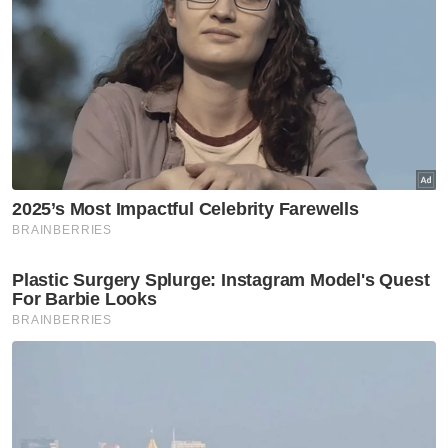
RS-2 gariskan 98 inisiatif pacu
Selangor 2030
Nasional
Belia Sabah diseru perkukuh
hubungan dengan Putrajaya
Nasional
Ismail Sabri selamat jalani
prosedur pasang alat perentak
jantung