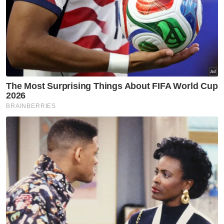
Menurut Datuk Pengelola Bijaya Diraja Istana
Negara, Datuk Ahmad Fadil Shamsuddin, Seri
Paduka Baginda memberi ingatan itu kerana
negara masih lagi berhadapan dengan
pelbagai masalah dan masa depan yang
sukar akibat ancaman pandemik Covid-19 itu.