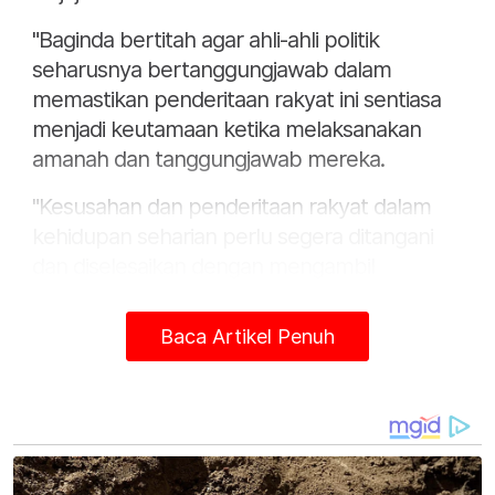
"Baginda bertitah agar ahli-ahli politik
seharusnya bertanggungjawab dalam
memastikan penderitaan rakyat ini sentiasa
menjadi keutamaan ketika melaksanakan
amanah dan tanggungjawab mereka.
"Kesusahan dan penderitaan rakyat dalam
kehidupan seharian perlu segera ditangani
dan diselesaikan dengan mengambil
pendekatan yang drastik dan efektif,"
katanya dalam satu kenyataan di sini hari ini.
Baca Artikel Penuh