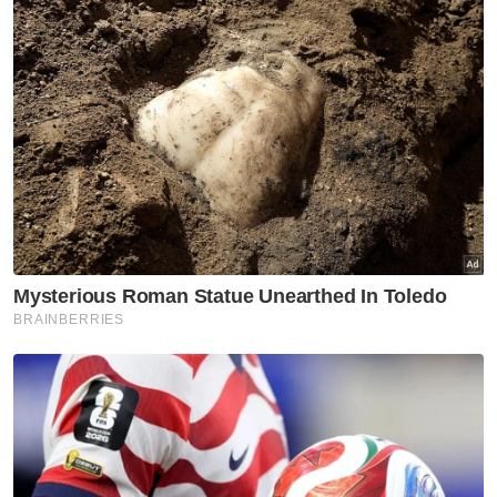
Kenyataan media Sultan Sharafuddin berhubung kemelut politik
negara.
Sebelum ini, Yang di-Pertuan Agong, Al-
Sultan Abdullah Ri'ayatuddin Al-Mustafa
Billah Shah turut menasihati semua rakyat
khususnya ahli politik supaya bermuhasabah
agar negara tidak diheret ke kancah politik
tidak menentu.