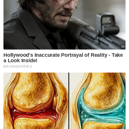
45 - 54 tahun
55 - 64 tahun
65 tahun dan ke atas
VPoints:
0
Masuk | Daftar
Bir Seludup
Artikel Disyorkan
Sabah Sarawak
Tiada kes culik tebusan enam
tahun, pencapaian
keselamatan Sabah