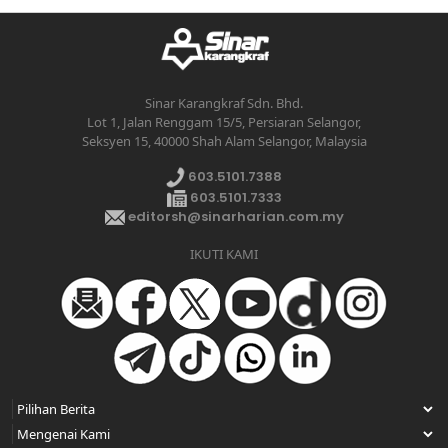
Sinar Karangkraf Sdn. Bhd.
Lot 1, Jalan Renggam 15/5, Persiaran Selangor,
Seksyen 15, 40000 Shah Alam Selangor, Malaysia
603.5101.7388
603.5101.7333
editorsh@sinarharian.com.my
IKUTI KAMI