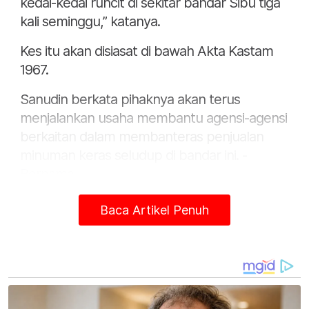
kedai-kedai runcit di sekitar bandar Sibu tiga
kali seminggu,” katanya.
Kes itu akan disiasat di bawah Akta Kastam
1967.
Sanudin berkata pihaknya akan terus
menjalankan usaha membantu agensi-agensi
berkaitan dalam membanteras penjualan
minuman keras seludup di bandar ini. -
Bernama
Baca Artikel Penuh