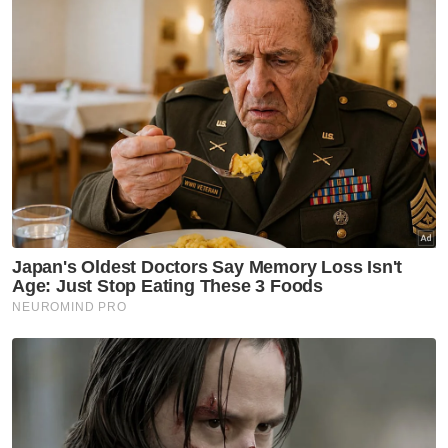
Artikel Berkaitan:
Jalur Gemilang dari botol terpakai
Polis Marin rampas 24,100 liter diesel di Sibu
PPM rampas rokok seludup bernilai RM225,000
Muat turun aplikasi Sinar Harian.
Klik di sini!
Jawab soalan kaji selidik dan
dapatkan
×
baucar tunai.
Berapakah umur anda?
Kurang daripada 18 tahun
18 - 24 tahun
25 - 34 tahun
35 - 44 tahun