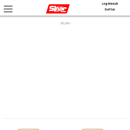
Log Masuk
Daftar
- IKLAN -