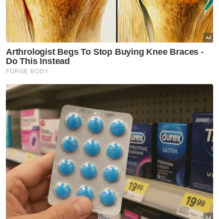
Sabah Sarawak
Anjung Kasih Hospital Bintulu
cipta sejarah guna sistem
digital
Sabah Sarawak
Hukuman penjara tidak jejas
kedudukan Shafie Apdal
sebagai ADUN - Speaker
Sabah Sarawak
[VIDEO]RM17 juta untuk tanah,
pampasan projek naik taraf
jalan -Alexander