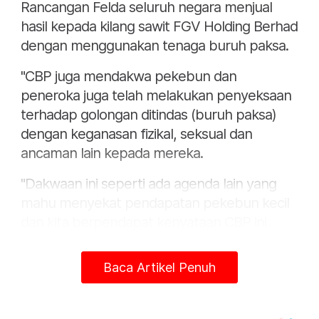
Rancangan Felda seluruh negara menjual
hasil kepada kilang sawit FGV Holding Berhad
dengan menggunakan tenaga buruh paksa.
"CBP juga mendakwa pekebun dan
peneroka juga telah melakukan penyeksaan
terhadap golongan ditindas (buruh paksa)
dengan keganasan fizikal, seksual dan
ancaman lain kepada mereka.
"Dakwaan ini seperti ada agenda lain yang
mahu menyekat pendapatan pekebun kecil
dan kita berpendapat kenyataan CBP ini
bercanggah dengan fakta sebenar," katanya
dalam satu kenyataan hari ini.
Baca Artikel Penuh
Kelmarin, Amerika Syarikat (AS)
mengumumkan mengenai sekatan segera