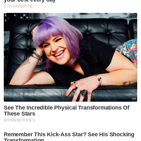
Artikel Berkaitan:
Gagal ekstrak data, CVR akan dihantar ke Amerika
Syarikat
Malaysia komited perangi buruh paksa
Gagal seludup ketum AS$1.1 bilion ke Amerika
Syarikat
Mengulas lanjut mengenai kenyataan itu,
Asrullah Affendi berkata, setiap tahun
ladang-ladang milik peneroka Felda dan FGV
melalui proses pemeriksaan pensijilan Minyak
Sawit Mampan (MSPO) dan pensijilan
Rundingan Meja Bulat Mengenai Minyak
Sawit Mampan (RSPO) dengan pelbagai
prosedur operasi standard (SOP) ditetapkan
pihak berkaitan agar kualiti serta
pengeluaran sawit dapat dikawal sebaiknya.