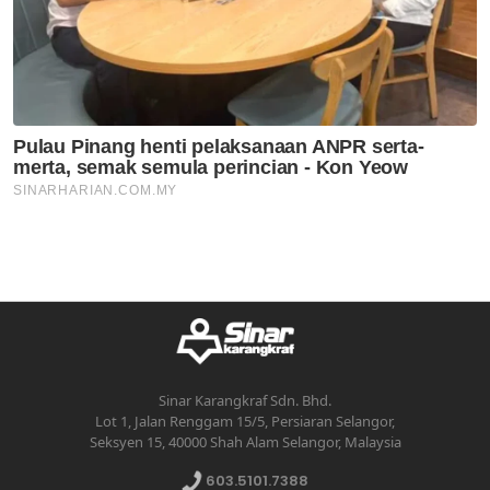
Sinar Karangkraf Sdn. Bhd.
Lot 1, Jalan Renggam 15/5, Persiaran Selangor,
Seksyen 15, 40000 Shah Alam Selangor, Malaysia
603.5101.7388