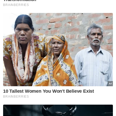
Jelasnya, justeru pihaknya menggesa pihak
kerajaan dan pertubuhan bukan kerajaan
(NGO) di negara ini terlibat secara langsung
dalam penghasilan produk sawit dengan
menyebarkan maklumat tepat dan benar.
"Kalau boleh semua pihak perlu berganding
bahu dan menggunakan platform media
maya bagi menyebarkan fakta-fakta sebenar
berkaitan produk yang dihasilkan dari bahan
sawit ini.
Berita Telus & Tulus menerusi E-Mel setiap