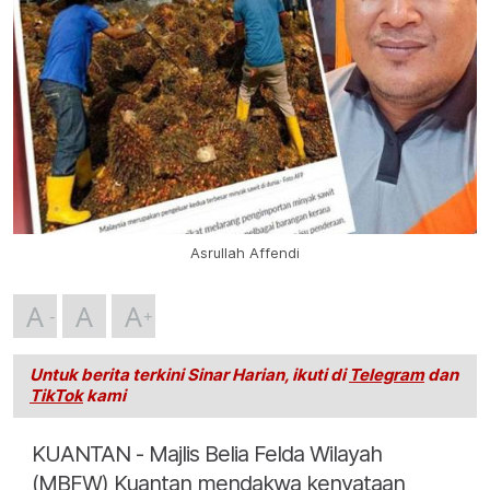
Asrullah Affendi
A
A
A
Untuk berita terkini Sinar Harian, ikuti di
Telegram
dan
TikTok
kami
KUANTAN - Majlis Belia Felda Wilayah
(MBFW) Kuantan mendakwa kenyataan