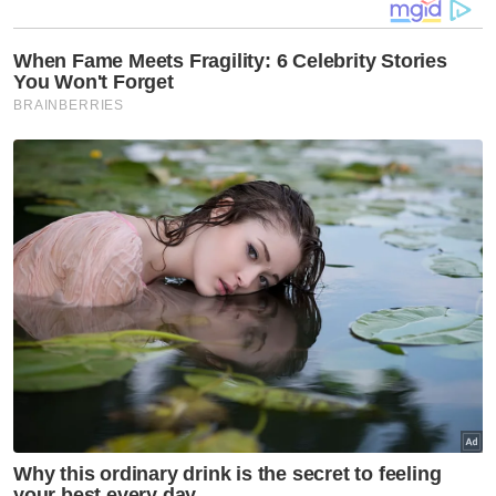
terhadap import minyak sawit dan produk
berkaitan dari sebuah syarikat Malaysia
kerana berlaku penggunaan buruh paksa
dalam proses pengeluaran berkenaan
setelah siasatan selama setahun dilakukan.
ARTIKEL BERKAITAN:
AS larang import
produk minyak sawit FGV
Kerajaan akan siasat dakwaan FGV guna
buruh paksa
CBP akan mengeluarkan arahan untuk
menahan kemasukan produk sawit dan
minyak sawit dari FGV Holding Berhad di
pelabuhan mengikut undang-undang
persekutuan yang melarang import
barangan dihasilkan oleh buruh paksa.