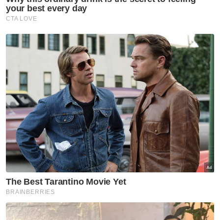
Minyak Sawit
Ladang Sawit
Amerika Syarikat
FGV Holdings Berhad (FGV)
Artikel Disyorkan
Nasional
Ke arah Tabung Haji kekal
cemerlang