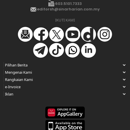
603.5101.7333
editorsh@sinarharian.com.my
IKUTI KAMI