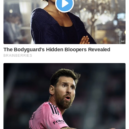
"Kita berharap usaha menyelamatkan
sekatan ini dapat dilakukan segera oleh
kerajaan dalam menjamin Kelestarian
Ekonomi Negara dan pendapatan para
pekebun kecil, termasuklah 112,358
peneroka Felda di seluruh negara.
"Jika pihak kerajaan tidak membantu,
pastinya kejatuhan ekonomi melibatkan
industri sawit akan memberikan kesan yang
amat buruk kepada hampir 87.65 peratus
mereka yang berada di dalam industri ini,"
katanya.
Muat turun aplikasi Sinar Harian.
Klik di sini!
Harap bantu kajian selidik kami dan
×