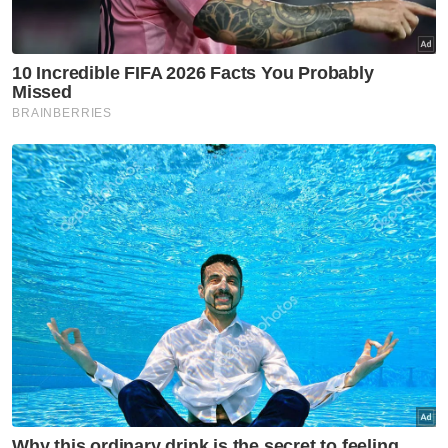
dapatkan baucar tunai.
Di manakah anda tinggal?
Johor
K. Lumpur
Kedah
Kelantan
Labuan
Melaka
N. Sembilan
Pahang
P. Pinang
Perak
Perlis
Putrajaya
Sabah
Sarawak
Selangor
Terengganu
VPoints:
0
Masuk | Daftar
Buruh Paksa