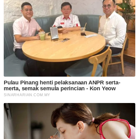
Nasional
RCI Tabung Haji: JPM Hal Ehwal
Agama junjung titah Agong
demi integriti
Nasional
Transformasi Tabung Haji
berjaya, syor RCI dilaksana
Nasional
Sindiket dadah eksploitasi
pulau kecil Sabah