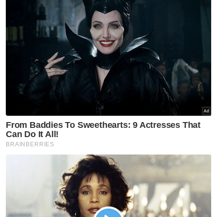
hari!
"Pihak Majlis Belia Felda Malaysia akan
menghantar memorandum bantahan ke
seluruh Pihak Kesatuan (EU) bagi memberi
pemahaman kepada mereka tentang
penghasilan produk sawit ini," katanya.
Beliau menjelaskan, kemungkinan selepas ini
pihaknya perlu menjemput Presiden AS,
Donald Trump datang ke Malaysia dan
melawat kebun-kebun sawit yang sedia ada
di negara ini sebelum ia disekat sepenuhnya.