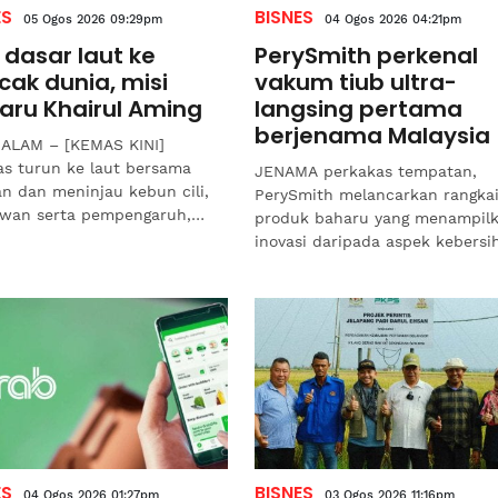
ES
BISNES
05 Ogos 2026 09:29pm
04 Ogos 2026 04:21pm
 dasar laut ke
PerySmith perkenal
cak dunia, misi
vakum tiub ultra-
aru Khairul Aming
langsing pertama
berjenama Malaysia
ALAM – [KEMAS KINI]
as turun ke laut bersama
JENAMA perkakas tempatan,
an dan meninjau kebun cili,
PerySmith melancarkan rangka
wan serta pempengaruh,
produk baharu yang menampil
ul Amin Kamarulzaman bakal
inovasi daripada aspek kebersi
ngkat martabat produk...
rumah, kualiti udara sehingga
peralatan dapur.Menerusi...
ES
BISNES
04 Ogos 2026 01:27pm
03 Ogos 2026 11:16pm