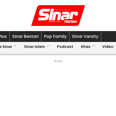
Plus
Sinar Bestari
Pop Family
Sinar Varsity
a Sinar
Sinar Islam
Podcast
Khas
Video
- IKLAN -