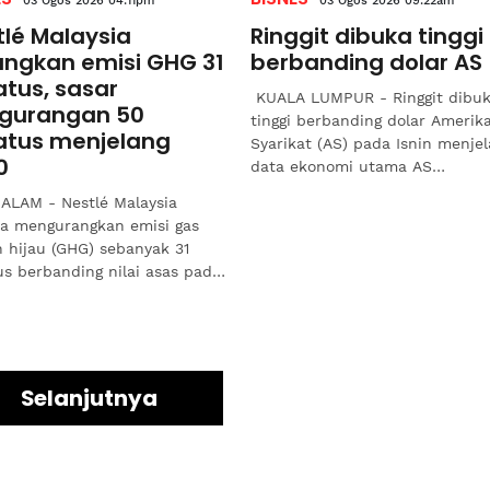
03 Ogos 2026 04:11pm
03 Ogos 2026 09:22am
tlé Malaysia
Ringgit dibuka tinggi
angkan emisi GHG 31
berbanding dolar AS
atus, sasar
KUALA LUMPUR - Ringgit dibu
gurangan 50
tinggi berbanding dolar Amerik
atus menjelang
Syarikat (AS) pada Isnin menje
0
data ekonomi utama AS
dikeluarkan hari ini dalam
ALAM - Nestlé Malaysia
ketegangan mereda di Asia...
ya mengurangkan emisi gas
 hijau (GHG) sebanyak 31
us berbanding nilai asas pada
 2018 sekali gus melepasi
n interim...
Selanjutnya