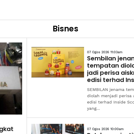
Bisnes
07 Ogos 2026 11:03am
Sembilan jen
tempatan diol
jadi perisa ais
edisi terhad In
Scoop
SEMBILAN jenama tem
diolah menjadi perisa 
edisi terhad Inside Sc
yang...
gkat
07 Ogos 2026 10:00am