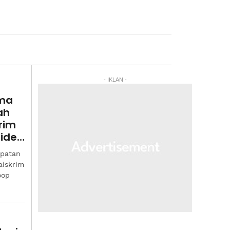
- IKLAN -
ama
ah
krim
side
patan
aiskrim
oop