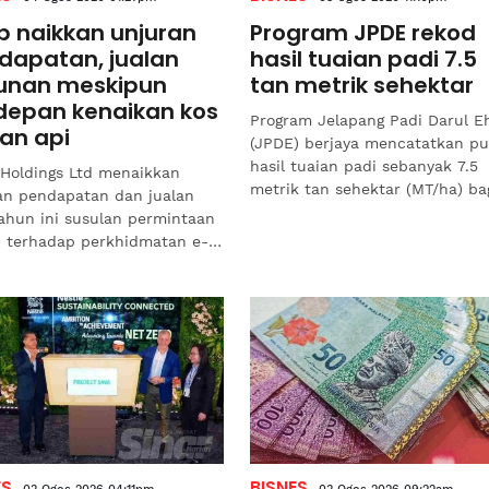
b naikkan unjuran
Program JPDE rekod
dapatan, jualan
hasil tuaian padi 7.5
unan meskipun
tan metrik sehektar
depan kenaikan kos
Program Jelapang Padi Darul E
an api
(JPDE) berjaya mencatatkan pu
hasil tuaian padi sebanyak 7.5
Holdings Ltd menaikkan
metrik tan sehektar (MT/ha) ba
an pendapatan dan jualan
Musim 2/2025, sekali gus
tahun ini susulan permintaan
menyaksikan peningkatan...
 terhadap perkhidmatan e-
ilan dan penghantaran di
Tenggara yang membantu...
ES
BISNES