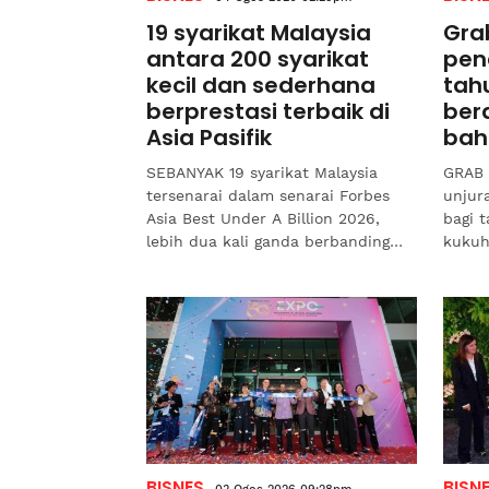
19 syarikat Malaysia
Gra
antara 200 syarikat
pen
kecil dan sederhana
tah
berprestasi terbaik di
ber
Asia Pasifik
bah
SEBANYAK 19 syarikat Malaysia
GRAB 
tersenarai dalam senarai Forbes
unjur
Asia Best Under A Billion 2026,
bagi 
lebih dua kali ganda berbanding
kukuh
tahun sebelumnya, sekali gus
pangg
mencerminkan prestasi...
Asia 
BISNES
BISN