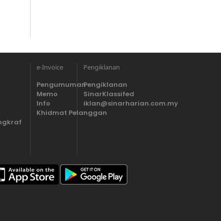
e-Invoice
Pengiklanan
Pengumuman
Pengiklanan
Memo
SinarKlassifed
Info
iklan@sinarharian.com.my
Khidmat Pelanggan
ngkraf