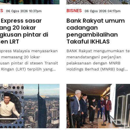
ES
BISNES
06 Ogos 2026 10:37pm
06 Ogos 2026 04:17pm
 Express sasar
Bank Rakyat umum
ang 20 lokar
cadangan
gkusan pintar di
pengambilalihan
sen LRT
Takaful IKHLAS
xpress Malaysia menyasarkan
BANK Rakyat mengumumkan te
 memasang 20 lokar
menandatangani perjanjian
usan pintar di stesen Transit
pelaksanaan dengan MNRB
 Ringan (LRT) terpilih yang
Holdings Berhad (MNRB) bagi
nyai trafik tinggi dan akan
cadangan pengambilalihan ana
rikan manfaat...
anak syarikat milik penuhnya,
iaitu...