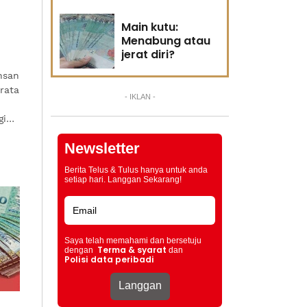
Main kutu:
Menabung atau
jerat diri?
hsan
rata
- IKLAN -
gi
Newsletter
Berita Telus & Tulus hanya untuk anda
setiap hari. Langgan Sekarang!
Saya telah memahami dan bersetuju
Terma & syarat
dengan
dan
Polisi data peribadi