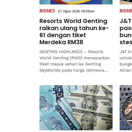
BISNES
BISN
07 Ogos 2026 09:59am
Resorts World Genting
J&T
raikan ulang tahun ke-
pas
61 dengan tiket
bun
Merdeka RM38
ste
GENTING HIGHLANDS – Resorts
J&T E
World Genting (RWG) menawarkan
untuk
tiket masuk sehari ke Genting
bungk
SkyWorlds pada harga istimewa
Aliran
RM38 sempena sambutan Hari
mempu
Kebangsaan, sekali gus membuka...
membe