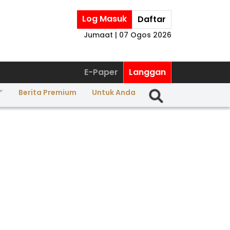
Log Masuk
Daftar
Jumaat | 07 Ogos 2026
E-Paper
Langgan
Berita Premium
Untuk Anda