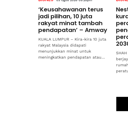
03 Ogos 2026 09:28pm
‘Keusahawanan terus
Nes
jadi pilihan, 10 juta
kur
rakyat minat tambah
per
pendapatan’ – Amway
pen
per
KUALA LUMPUR – Kira-kira 10 juta
203
rakyat Malaysia didapati
menunjukkan minat untuk
SHAH 
meningkatkan pendapatan atau
berja
memulakan perniagaan, sekali gus
rumah
mencerminkan keusahawanan
perat
terus...
tahun
sasara