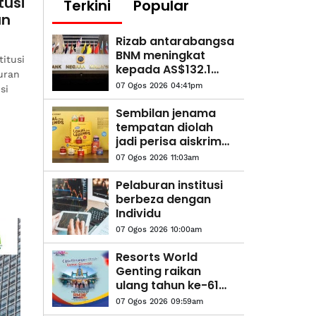
tusi
Terkini
Popular
an
Rizab antarabangsa
BNM meningkat
itusi
kepada AS$132.1
uran
bilion
07 Ogos 2026 04:41pm
si
.
Sembilan jenama
tempatan diolah
jadi perisa aiskrim
edisi terhad Inside
07 Ogos 2026 11:03am
Scoop
Pelaburan institusi
berbeza dengan
Individu
07 Ogos 2026 10:00am
Resorts World
Genting raikan
ulang tahun ke-61
dengan tiket
07 Ogos 2026 09:59am
Merdeka RM38