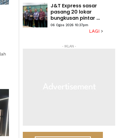
J&T Express sasar
pasang 20 lokar
bungkusan pintar di
stesen LRT
06 Ogos 2026 10:37pm
LAGI
- IKLAN -
lah
k-