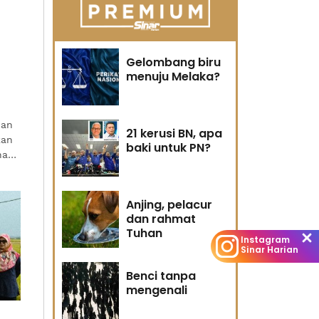
Gelombang biru
menuju Melaka?
ian
21 kerusi BN, apa
kan
baki untuk PN?
han
Anjing, pelacur
dan rahmat
Tuhan
Instagram
Sinar Harian
Benci tanpa
mengenali