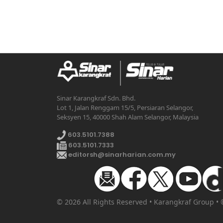
Sinar Karangkraf Sdn. Bhd.
Lot 1, Jalan Renggam 15/5, Persiaran Selangor,
Seksyen 15, 40000 Shah Alam Selangor, Malaysia
603.5101.7388
603.5101.7333
editorsh@sinarharian.com.my
© 2026 All Rights Reserved • Karangkraf Group •