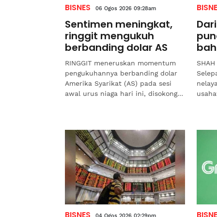
BISNES
BISN
06 Ogos 2026 09:28am
Sentimen meningkat,
Dari
ringgit mengukuh
pun
berbanding dolar AS
bah
RINGGIT meneruskan momentum
SHAH 
pengukuhannya berbanding dolar
Selep
Amerika Syarikat (AS) pada sesi
nelay
awal urus niaga hari ini, disokong
usaha
oleh peningkatan sentimen
Khair
pasaran susulan data ekonomi...
menga
BISNES
BISN
04 Ogos 2026 02:29pm