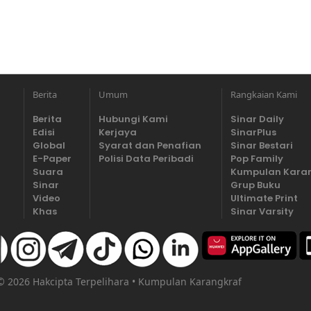
Berita
Umum
Rangkaian Kami
Berita
Hubungi Kami
Sinar Daily
Edisi
Kerjaya
SinarPlus
Global
Syarat dan Penafian
Sinar Bestari
E-Paper
Polisi Data Peribadi
Pop Family
Suara
Kumpulan Kara
Sinar
Grup Buku
Video
Ultimate Print
Khas
Sinar Varsity
 © 2026 Hakcipta Terpelihara • Kumpulan Karangkraf