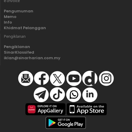
e-Invoice
Pengumuman
Memo
Info
Khidmat Pelanggan
Pengiklanan
Pengiklanan
SinarKlassifed
iklan@sinarharian.com.my