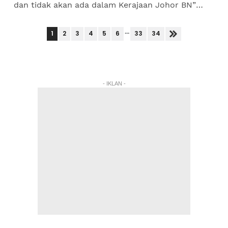
dan tidak akan ada dalam Kerajaan Johor BN”
ternyata mengundang pelbagai reaksi.Dengan
penuh yakin...
...
1
2
3
4
5
6
33
34
- IKLAN -