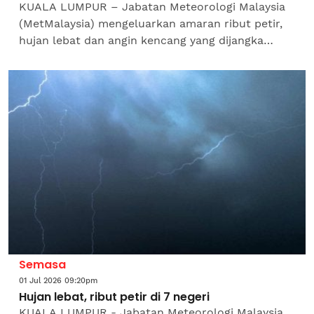
KUALA LUMPUR – Jabatan Meteorologi Malaysia
(MetMalaysia) mengeluarkan amaran ribut petir,
hujan lebat dan angin kencang yang dijangka
melanda tujuh negeri sehingga tengah malam
ini.MetMalaysia...
Semasa
01 Jul 2026 09:20pm
Hujan lebat, ribut petir di 7 negeri
KUALA LUMPUR - Jabatan Meteorologi Malaysia