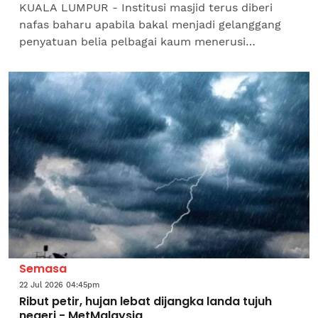
KUALA LUMPUR - Institusi masjid terus diberi
nafas baharu apabila bakal menjadi gelanggang
penyatuan belia pelbagai kaum menerusi
penganjuran kejohanan bola sepak yang dijadual
berlangsung di TNB...
Semasa
22 Jul 2026 04:45pm
Ribut petir, hujan lebat dijangka landa tujuh
negeri - MetMalaysia