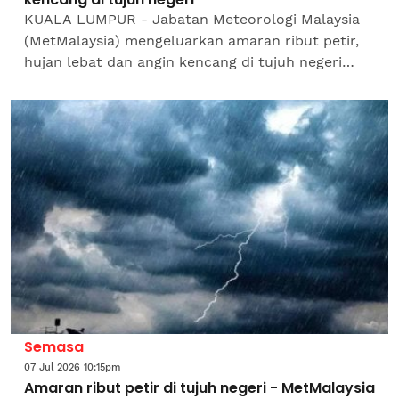
KUALA LUMPUR - Jabatan Meteorologi Malaysia
(MetMalaysia) mengeluarkan amaran ribut petir,
hujan lebat dan angin kencang di tujuh negeri
hingga jam 9 malam ini. MetMalaysia
memaklumkan negeri...
Semasa
07 Jul 2026 10:15pm
Amaran ribut petir di tujuh negeri - MetMalaysia