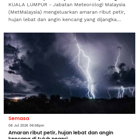
KUALA LUMPUR - Jabatan Meteorologi Malaysia
(MetMalaysia) mengeluarkan amaran ribut petir,
hujan lebat dan angin kencang yang dijangka
melanda tujuh negeri sehingga 9 malam
ini.Menurut kenyataan...
Semasa
08 Jul 2026 06:58pm
Amaran ribut petir, hujan lebat dan angin
kencang di tujuh negeri