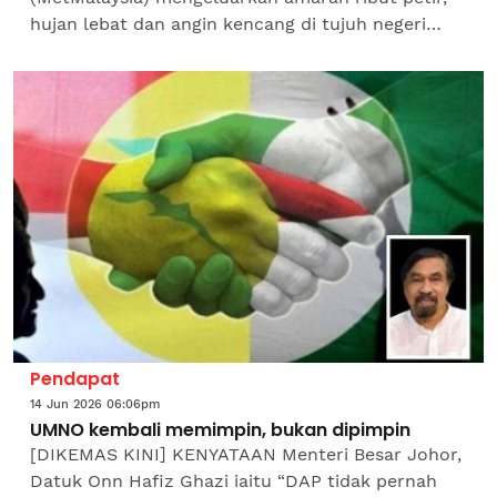
hujan lebat dan angin kencang di tujuh negeri
selain Kuala Lumpur dan Putrajaya hingga 12
tengah hari...
Pendapat
14 Jun 2026 06:06pm
UMNO kembali memimpin, bukan dipimpin
[DIKEMAS KINI] KENYATAAN Menteri Besar Johor,
Datuk Onn Hafiz Ghazi iaitu “DAP tidak pernah