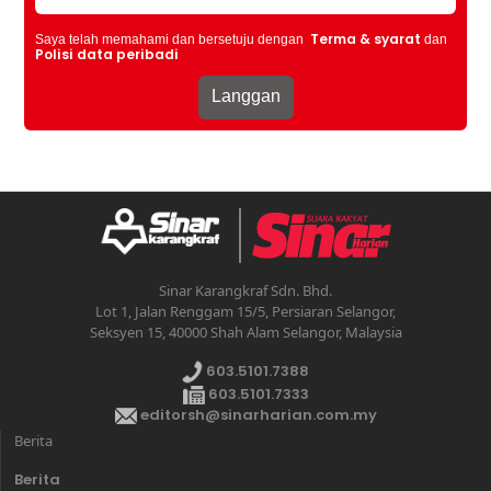
Terma & syarat
Saya telah memahami dan bersetuju dengan
dan
Polisi data peribadi
Sinar Karangkraf Sdn. Bhd.
Lot 1, Jalan Renggam 15/5, Persiaran Selangor,
Seksyen 15, 40000 Shah Alam Selangor, Malaysia
603.5101.7388
603.5101.7333
editorsh@sinarharian.com.my
Berita
Berita