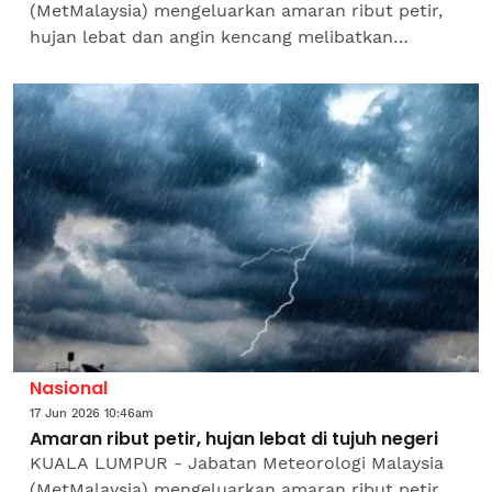
(MetMalaysia) mengeluarkan amaran ribut petir,
hujan lebat dan angin kencang melibatkan
beberapa kawasan di tujuh negeri sehingga jam 4
petang pada...
Nasional
17 Jun 2026 10:46am
Amaran ribut petir, hujan lebat di tujuh negeri
KUALA LUMPUR - Jabatan Meteorologi Malaysia
(MetMalaysia) mengeluarkan amaran ribut petir,