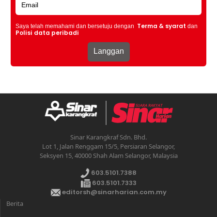
Terma & syarat
Saya telah memahami dan bersetuju dengan
dan
Polisi data peribadi
Sinar Karangkraf Sdn. Bhd.
Lot 1, Jalan Renggam 15/5, Persiaran Selangor,
Seksyen 15, 40000 Shah Alam Selangor, Malaysia
603.5101.7388
603.5101.7333
editorsh@sinarharian.com.my
Berita