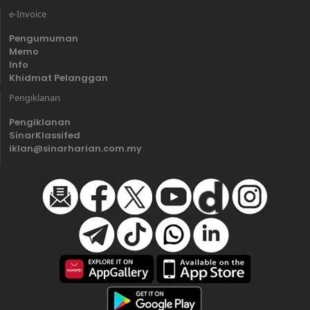
e-Invoice
Pengumuman
Memo
Info
Khidmat Pelanggan
Pengiklanan
Pengiklanan
SinarKlassifed
iklan@sinarharian.com.my