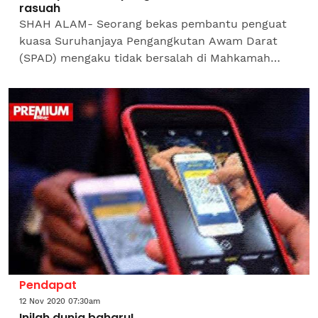
rasuah
SHAH ALAM- Seorang bekas pembantu penguat
kuasa Suruhanjaya Pengangkutan Awam Darat
(SPAD) mengaku tidak bersalah di Mahkamah
Sesyen di sini hari ini atas 11 pertuduhan
menerima rasuah berjumlah...
Pendapat
12 Nov 2020 07:30am
Inilah dunia baharu!