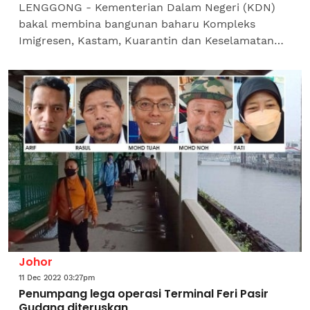
LENGGONG - Kementerian Dalam Negeri (KDN)
bakal membina bangunan baharu Kompleks
Imigresen, Kastam, Kuarantin dan Keselamatan
(ICQS) Bukit Berapit, Pengkalan Hulu berhampiran
pintu sempadan...
Johor
11 Dec 2022 03:27pm
Penumpang lega operasi Terminal Feri Pasir
Gudang diteruskan