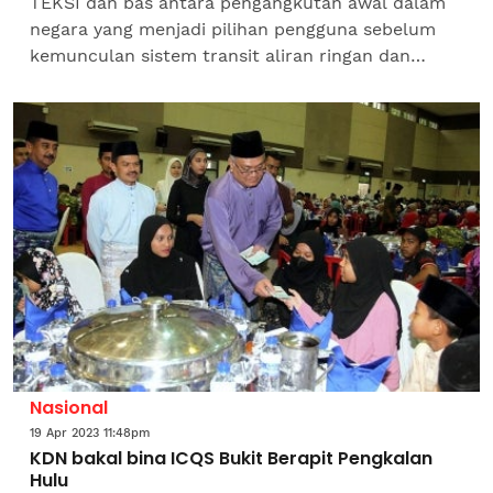
TEKSI dan bas antara pengangkutan awal dalam
negara yang menjadi pilihan pengguna sebelum
kemunculan sistem transit aliran ringan dan
perkhidmatan e-hailing diperkenalkan.
Bagaimanapun kemudahan itu...
Nasional
19 Apr 2023 11:48pm
KDN bakal bina ICQS Bukit Berapit Pengkalan
Hulu