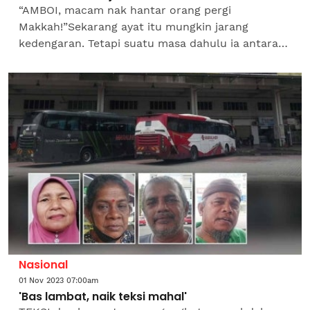
“AMBOI, macam nak hantar orang pergi
Makkah!”Sekarang ayat itu mungkin jarang
kedengaran. Tetapi suatu masa dahulu ia antara
dialog popular. Ayat itu lazimnya merujuk
kumpulan orang yang hendak...
Nasional
01 Nov 2023 07:00am
'Bas lambat, naik teksi mahal'