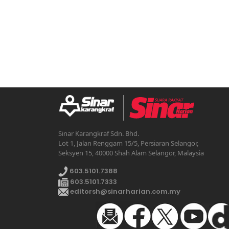
Sinar Karangkraf Sdn. Bhd.
Lot 1, Jalan Renggam 15/5, Persiaran Selangor,
Seksyen 15, 40000 Shah Alam Selangor, Malaysia
603.5101.7388
603.5101.7333
editorsh@sinarharian.com.my