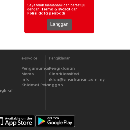
Saya telah memahami dan bersetuju
Terma & syarat
dengan
dan
Polisi data peribadi
e-Invoice
Pengiklanan
Pengumuman
Pengiklanan
Memo
SinarKlassifed
Info
iklan@sinarharian.com.my
Khidmat Pelanggan
ngkraf