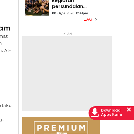
kegiatan
persundalan
warga asing, 59
08 Ogos 2026 12:41pm
dicekup
LAGI
lam
- IKLAN -
mat
n
. Al-
rlaku
Download
Apps Kami
u-