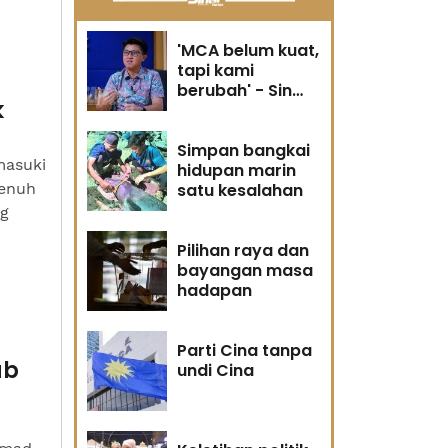
'MCA belum kuat,
tapi kami
berubah' - Sin
k
Woon
Simpan bangkai
masuki
hidupan marin
penuh
satu kesalahan
ng
Pilihan raya dan
bayangan masa
hadapan
Parti Cina tanpa
ab
undi Cina