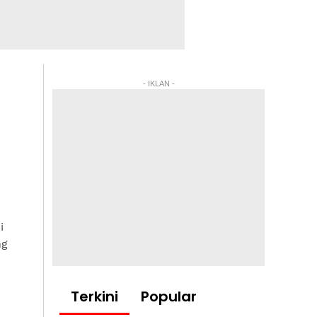
- IKLAN -
i
ng
Terkini
Popular