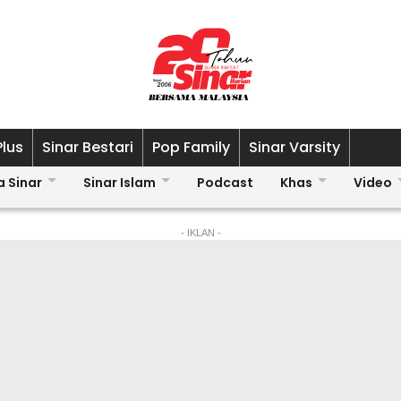
Plus
Sinar Bestari
Pop Family
Sinar Varsity
a Sinar
Sinar Islam
Podcast
Khas
Video
- IKLAN -