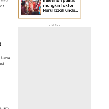
mmad
Keletihan politik
mungkin faktor
da.
Nurul Izzah undur
diri -
Penganalisis
politik
- IKLAN -
d
k tawa
si
elum