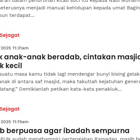
jarah dalam penurunan kitab suci itu kepada Nabi Muha
seterusnya menjadi manual kehidupan kepada umat Bagin
un terdapat...
 Sejagat
 2025 11:31am
ik anak-anak beradab, cintakan masji
k kecil
suatu masa kamu tidak lagi mendengar bunyi bising gela
nak di antara saf masjid, maka takutlah kejatuhan genera
atang.” Demikianlah petikan kata-kata penakluk...
 Sejagat
 2025 11:15am
b berpuasa agar ibadah sempurna
PUN sudah menghampiri pertengahan Ramadan, masih b