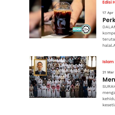
Edisi 
17 Apr
Per
DALAM
kompet
terut
halal.
Islam
21 Mar
Men
SURAH
menga
kehid
keseti