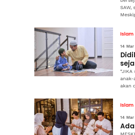
berse
SAW, 
Meskip
Islam
14 Mar
Did
seja
“JIKA 
anak-a
akan d
Islam
14 Mar
Ada
MESKI