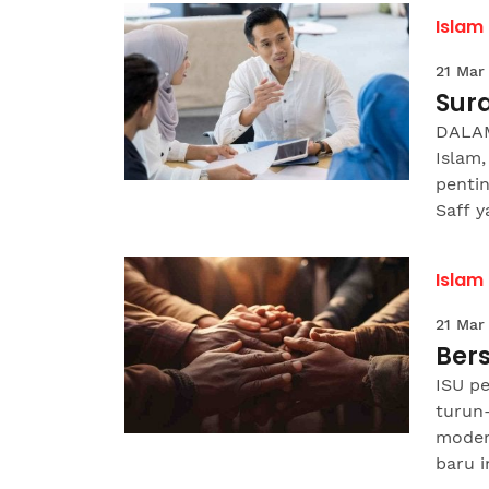
Islam
21 Mar
Sur
DALAM
Islam
pentin
Saff y
Islam
21 Mar
Ber
ISU p
turun
moden 
baru in