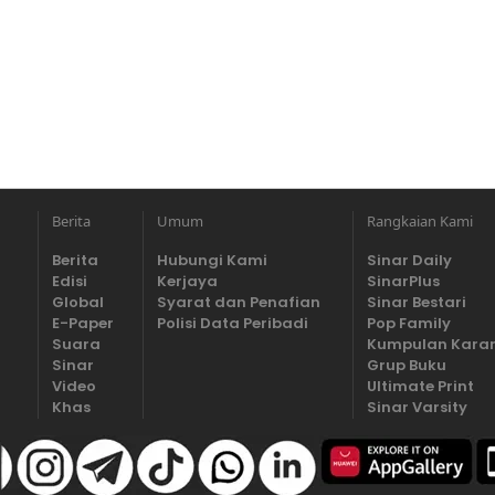
Berita
Umum
Rangkaian Kami
Berita
Hubungi Kami
Sinar Daily
Edisi
Kerjaya
SinarPlus
Global
Syarat dan Penafian
Sinar Bestari
E-Paper
Polisi Data Peribadi
Pop Family
Suara
Kumpulan Kara
Sinar
Grup Buku
Video
Ultimate Print
Khas
Sinar Varsity