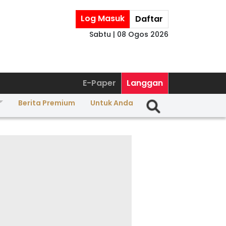
Log Masuk
Daftar
Sabtu | 08 Ogos 2026
E-Paper
Langgan
Berita Premium
Untuk Anda