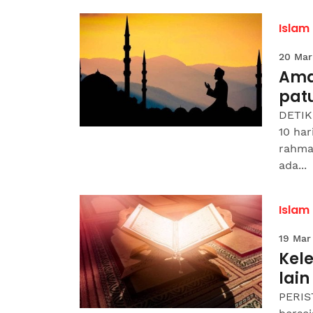
Islam
20 Mar
Ama
pat
DETIK
10 ha
rahma
ada...
Islam
19 Mar
Kel
lain
PERIS