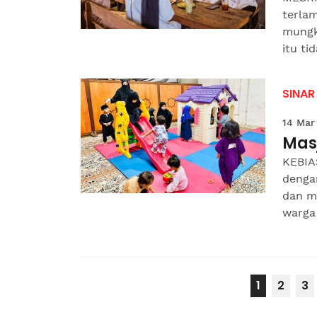
terla
mungki
itu tid
SINAR
14 Mar
Mas
KEBIA
denga
dan m
warga 
1
2
3