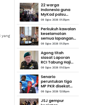
22 warga
Indonesia guna
MyKad palsu
dipenjara 2 bulan
08 Ogos 2026 01:35pm
Perkukuh kawalan
keselamatan
i yang
semua lapangan
terbang, pintu
08 Ogos 2026 01:31pm
masuk negara,
titah Agong
Agong titah
siasat Laporan
RCI Tabung Haji
'sehingga ke
08 Ogos 2026 01:03pm
lubang cacing'
Senario
peruntukan tiga
MP PKR disekat
tidak sama
08 Ogos 2026 12:58pm
dengan tindakan
MP BN - Bryan Ng
JSJ gempur