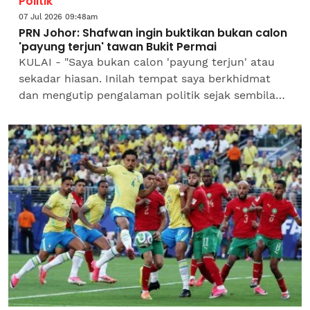
Politik
07 Jul 2026 09:48am
PRN Johor: Shafwan ingin buktikan bukan calon
'payung terjun' tawan Bukit Permai
KULAI - "Saya bukan calon 'payung terjun' atau
sekadar hiasan. Inilah tempat saya berkhidmat
dan mengutip pengalaman politik sejak sembilan
tahun lepas. Menang atau kalah, komitmen saya
untuk...