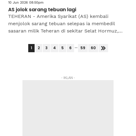
10 Jun 2026 08:50pm
AS jolok sarang tebuan lagi
TEHERAN - Amerika Syarikat (AS) kembali
menjolok sarang tebuan selepas ia membedil
sasaran milik Teheran di sekitar Selat Hormuz,
sehari selepas pertempuran sengit Israel-Iran
dihentikan.Tindakan...
...
1
2
3
4
5
6
59
60
- IKLAN -