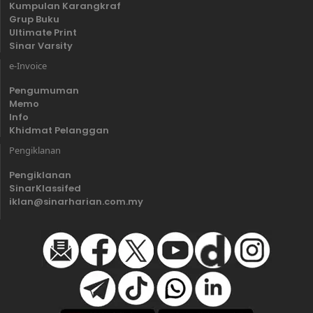
Kumpulan Karangkraf
Grup Buku
Ultimate Print
Sinar Varsity
e-Invoice
Pengumuman
Memo
Info
Khidmat Pelanggan
Pengiklanan
Pengiklanan
SinarKlassifed
iklan@sinarharian.com.my