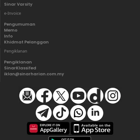
Sinar Varsity
e-Invoice
Pengumuman
Memo
Info
Khidmat Pelanggan
Pengiklanan
Pengiklanan
SinarKlassifed
iklan@sinarharian.com.my