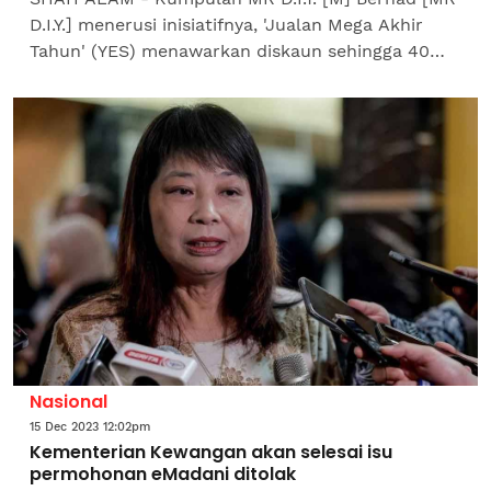
D.I.Y.] menerusi inisiatifnya, 'Jualan Mega Akhir
Tahun' (YES) menawarkan diskaun sehingga 40
peratus melibatkan 180 produk kepada
pelanggannya...
Nasional
15 Dec 2023 12:02pm
Kementerian Kewangan akan selesai isu
permohonan eMadani ditolak