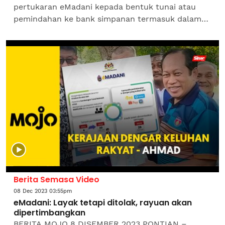
pertukaran eMadani kepada bentuk tunai atau
pemindahan ke bank simpanan termasuk dalam
perbuatan riba yang diharamkan syarak. Pejabat
Mufti Wilayah Kuala...
Berita Semasa Video
08 Dec 2023 03:55pm
eMadani: Layak tetapi ditolak, rayuan akan
dipertimbangkan
BERITA MOJO 8 DISEMBER 2023 PONTIAN –