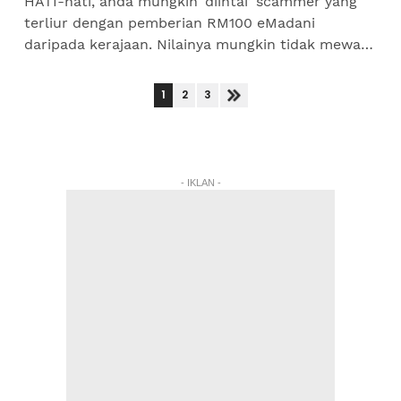
HATI-hati, anda mungkin ‘diintai’ scammer yang
terliur dengan pemberian RM100 eMadani
daripada kerajaan. Nilainya mungkin tidak mewah,
tetapi jika sebilangan kecil daripada 10 juta
rakyat...
1
2
3
- IKLAN -