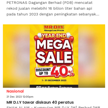
PETRONAS Dagangan Berhad (PDB) mencatat
rekod jualan melebihi 16 bilion liter bahan api
pada tahun 2023 dengan peningkatan sebanyak
lapan peratus tahun ke tahun. PDB dalam satu
kenyataan sempena...
Nasional
21 Dec 2023 12:00pm
MR D.I.Y tawar diskaun 40 peratus
SHAH ALAM - Kumpulan MR D.I.Y. [M] Berhad [MR