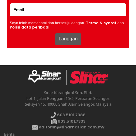
Terma & syarat
Saya telah memahami dan bersetuju dengan
dan
Polisi data peribadi
Sinar Karangkraf Sdn. Bhd.
Lot 1, Jalan Renggam 15/5, Persiaran Selangor,
Seksyen 15, 40000 Shah Alam Selangor, Malaysia
603.5101.7388
603.5101.7333
editorsh@sinarharian.com.my
Berita