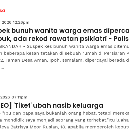
sa
 2026 12:26pm
pek bunuh wanita warga emas diperca
k, ada rekod rawatan psikiatri - Polis
ISKANDAR - Suspek kes bunuh wanita warga emas ditem
n beberapa kesan tetakan di sebuah rumah di Persiaran 
2, Taman Desa Aman, Ipoh, semalam, dipercayai berada d
..
 2026 07:11pm
EO] 'Tiket' ubah nasib keluarga
- "Ibu dan bapa saya bukanlah orang hebat, tetapi merek
a mendidik saya menjadi seorang yang terhebat."Itu luaha
eya Batrisya Meor Ruslan, 18, apabila memperoleh keputu