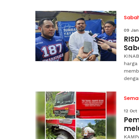
Saba
09 Jan
RIS
Sab
KINAB
harga 
memban
dengan
Sema
12 Oct
Pema
mel
KAMPA