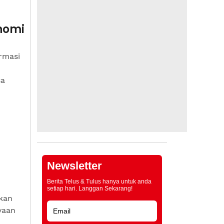
onomi
rmasi
sa
Newsletter
Berita Telus & Tulus hanya untuk anda
setiap hari. Langgan Sekarang!
kan
yaan