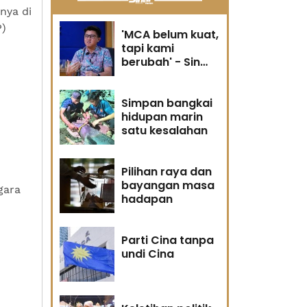
nya di
P)
'MCA belum kuat,
tapi kami
berubah' - Sin
Woon
Simpan bangkai
hidupan marin
satu kesalahan
Pilihan raya dan
bayangan masa
gara
hadapan
Parti Cina tanpa
undi Cina