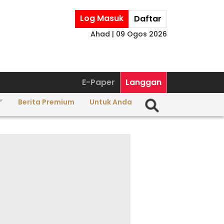
Log Masuk
Daftar
Ahad | 09 Ogos 2026
E-Paper
Langgan
Berita Premium
Untuk Anda