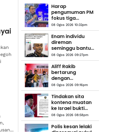
Harap
pengumuman PM
fokus tiga
komponen utama
08 Ogos 2026 10:32pm
melibatkan
yai
struktur ATM -
Enam individu
Menteri
direman
Pertahanan
ukan
seminggu bantu
siasatan kes culik
Pegoh
08 Ogos 2026 09:27pm
i
Aliff Rakib
bertarung
dengan
Prajanchai
08 Ogos 2026 09:16pm
Oktober ini
Tindakan sita
kontena muatan
ke Israel bukti
ketegasan
a
08 Ogos 2026 08:58pm
Malaysia - Anwar
n,
Polis kesan lelaki
san...