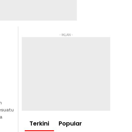
- IKLAN -
m
esuatu
a
Terkini
Popular