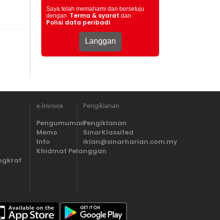
Saya telah memahami dan bersetuju
Terma & syarat
dengan
dan
Polisi data peribadi
e-Invoice
Pengiklanan
Pengumuman
Pengiklanan
Memo
SinarKlassifed
Info
iklan@sinarharian.com.my
Khidmat Pelanggan
ngkraf