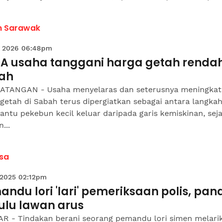
h Sarawak
 2026 06:48pm
DA usaha tanggani harga getah rendah
ah
ATANGAN - Usaha menyelaras dan seterusnya meningka
getah di Sabah terus dipergiatkan sebagai antara langka
tu pekebun kecil keluar daripada garis kemiskinan, seja
...
sa
 2025 02:12pm
ndu lori 'lari' pemeriksaan polis, pan
ulu lawan arus
R - Tindakan berani seorang pemandu lori simen melari