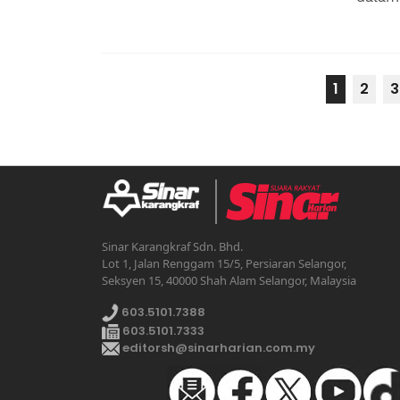
1
2
3
Sinar Karangkraf Sdn. Bhd.
Lot 1, Jalan Renggam 15/5, Persiaran Selangor,
Seksyen 15, 40000 Shah Alam Selangor, Malaysia
603.5101.7388
603.5101.7333
editorsh@sinarharian.com.my