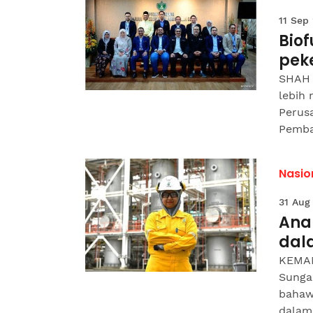
11 Sep
Biof
pek
SHAH 
lebih
Perus
Pemba
Nasio
31 Aug
Ana
dal
KEMAM
Sunga
bahaw
dalam 