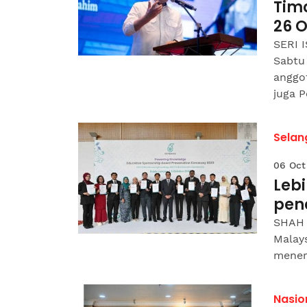
Tim
26 O
SERI 
Sabtu
anggo
juga P
Selan
06 Oct
Lebi
pen
SHAH A
Malay
meneru
Nasio