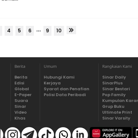
...
4
5
6
9
10
Berita
Umum
Rangkaian Kami
Berita
Hubungi Kami
Sinar Daily
Edisi
Kerjaya
SinarPlus
Global
Syarat dan Penafian
Sinar Bestari
E-Paper
Polisi Data Peribadi
Pop Family
Suara
Kumpulan Kara
Sinar
Grup Buku
Video
Ultimate Print
Khas
Sinar Varsity