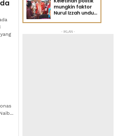
Keletihan politik
ada
mungkin faktor
Nurul Izzah undur
diri -
ada
Penganalisis
i
politik
- IKLAN -
 yang
ronas
aib...