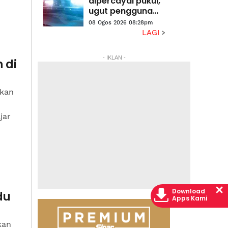
dipercayai pukul,
ugut pengguna
jalan raya
08 Ogos 2026 08:28pm
LAGI
- IKLAN -
 di
tkan
h
jar
Download
du
Apps Kami
kan