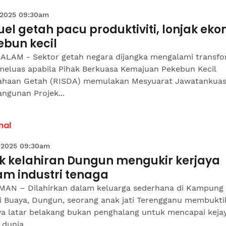
 2025 09:30am
uel getah pacu produktiviti, lonjak ek
ebun kecil
ALAM - Sektor getah negara dijangka mengalami transfo
 meluas apabila Pihak Berkuasa Kemajuan Pekebun Kecil
ahaan Getah (RISDA) memulakan Mesyuarat Jawatankua
ngunan Projek...
nal
 2025 09:30am
k kelahiran Dungun mengukir kerjaya
am industri tenaga
AN – Dilahirkan dalam keluarga sederhana di Kampung
i Buaya, Dungun, seorang anak jati Terengganu membukti
a latar belakang bukan penghalang untuk mencapai keja
dunia...