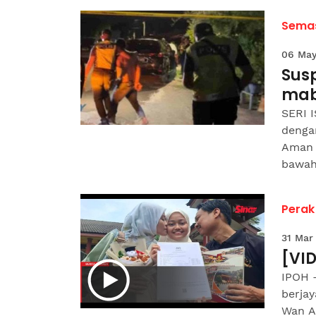
Sema
06 May
Sus
mabu
SERI 
denga
Aman 
bawah.
Perak
31 Mar
[VID
IPOH 
berjay
Wan Al