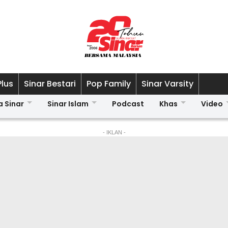
Plus
Sinar Bestari
Pop Family
Sinar Varsity
a Sinar
Sinar Islam
Podcast
Khas
Video
- IKLAN -