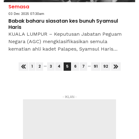
Semasa
03 Dec 2025 07:30am
Babak baharu siasatan kes bunuh Syamsul
Haris
KUALA LUMPUR – Keputusan Jabatan Peguam
Negara (AGC) mengklasifikasikan semula
kematian ahli kadet Palapes, Syamsul Haris
Shamsudin, di bawah Seksyen 302 Kanun
Keseksaan membuka lembaran baharu...
...
...
5
1
2
3
4
6
7
91
92
- IKLAN -