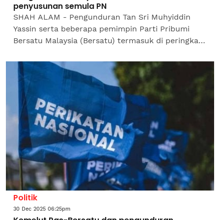
penyusunan semula PN
SHAH ALAM - Pengunduran Tan Sri Muhyiddin
Yassin serta beberapa pemimpin Parti Pribumi
Bersatu Malaysia (Bersatu) termasuk di peringkat
negeri daripada Perikatan Nasional (PN) dilihat
berpotensi...
Politik
30 Dec 2025 06:25pm