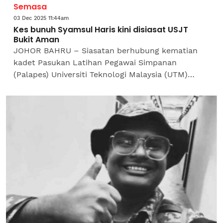
Semasa
03 Dec 2025 11:44am
Kes bunuh Syamsul Haris kini disiasat USJT
Bukit Aman
JOHOR BAHRU – Siasatan berhubung kematian
kadet Pasukan Latihan Pegawai Simpanan
(Palapes) Universiti Teknologi Malaysia (UTM)
Skudai, Allahyarham Syamsul Haris Shamsudin,
22, kini diambil...