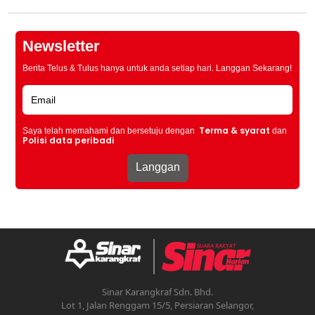
Newsletter
Berita Telus & Tulus hanya untuk anda setiap hari. Langgan Sekarang!
Terma & syarat
Saya telah memahami dan bersetuju dengan
dan
Polisi data peribadi
Sinar Karangkraf Sdn. Bhd.
Lot 1, Jalan Renggam 15/5, Persiaran Selangor,