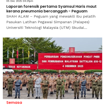
05 Dec 2025 04:31pm
Laporan forensik pertama Syamsul Haris maut
kerana pneumonia bercanggah - Peguam
SHAH ALAM – Peguam yang mewakili ibu pelatih
Pasukan Latihan Pegawai Simpanan (Palapes)
Universiti Teknologi Malaysia (UTM) Skudai
memberitahu, Syamsul Haris Shamsudin
meninggal dunia kerana...
Semasa