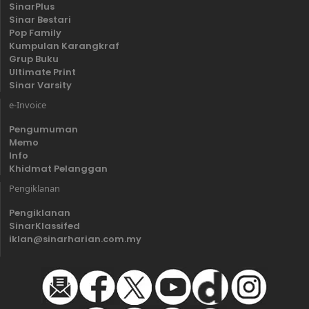
SinarPlus
Sinar Bestari
Pop Family
Kumpulan Karangkraf
Grup Buku
Ultimate Print
Sinar Varsity
e-Invoice
Pengumuman
Memo
Info
Khidmat Pelanggan
Pengiklanan
Pengiklanan
SinarKlassifed
iklan@sinarharian.com.my