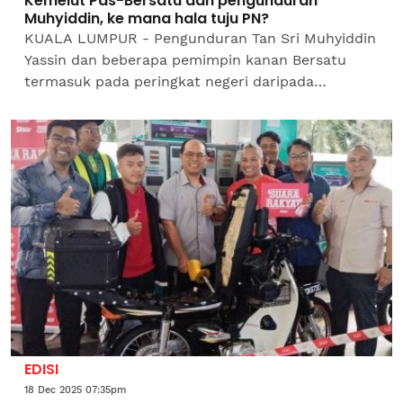
Kemelut Pas-Bersatu dan pengunduran
Muhyiddin, ke mana hala tuju PN?
KUALA LUMPUR - Pengunduran Tan Sri Muhyiddin
Yassin dan beberapa pemimpin kanan Bersatu
termasuk pada peringkat negeri daripada
Perikatan Nasional (PN) memberikan isyarat jelas
bahawa gabungan itu...
EDISI
18 Dec 2025 07:35pm