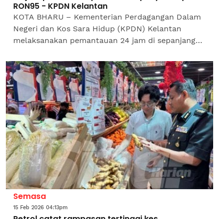
RON95 - KPDN Kelantan
KOTA BHARU – Kementerian Perdagangan Dalam
Negeri dan Kos Sara Hidup (KPDN) Kelantan
melaksanakan pemantauan 24 jam di sepanjang
sempadan Malaysia-Thailand bagi mengekang
kegiatan penyeludupan...
Semasa
15 Feb 2026 04:13pm
Petrol catat rampasan tertinggi kes