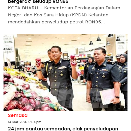
bergerak’ seludup RON95
KOTA BHARU – Kementerian Perdagangan Dalam
Negeri dan Kos Sara Hidup (KPDN) Kelantan
mendedahkan penyeludup petrol RON95
menjadikan kereta persendirian jenis Proton Wira,
Waja dan Iswara sebagai...
Semasa
14 Mar 2026 01:56pm
24 jam pantau sempadan, elak penyeludupan