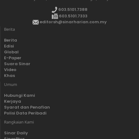
603.5101.7388
603.5101.7333
editorsh@sinarharian.com.my
Berita
Berita
Edisi
Global
E-Paper
Suara Sinar
Video
Khas
Umum
Hubungi Kami
Kerjaya
Syarat dan Penafian
Polisi Data Peribadi
Rangkaian Kami
Sinar Daily
SinarPlus