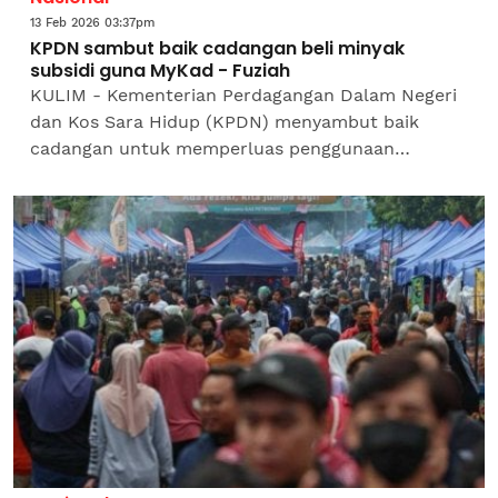
13 Feb 2026 03:37pm
KPDN sambut baik cadangan beli minyak
subsidi guna MyKad - Fuziah
KULIM - Kementerian Perdagangan Dalam Negeri
dan Kos Sara Hidup (KPDN) menyambut baik
cadangan untuk memperluas penggunaan
ekosistem digital berasaskan MyKad, termasuk
integrasi dengan sistem...