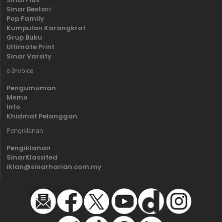
Sinar Bestari
Pop Family
Kumpulan Karangkraf
Grup Buku
Ultimate Print
Sinar Varsity
e-Invoice
Pengumuman
Memo
Info
Khidmat Pelanggan
Pengiklanan
Pengiklanan
SinarKlassifed
iklan@sinarharian.com.my