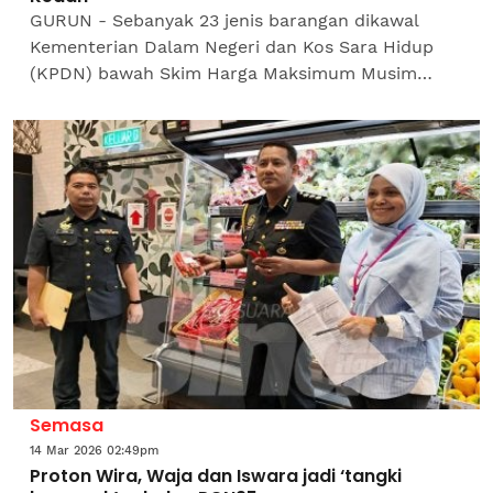
GURUN - Sebanyak 23 jenis barangan dikawal
Kementerian Dalam Negeri dan Kos Sara Hidup
(KPDN) bawah Skim Harga Maksimum Musim
Perayaan (SHMMP) di Kedah berbanding 27 jenis
di seluruh negara.Ketua...
Semasa
14 Mar 2026 02:49pm
Proton Wira, Waja dan Iswara jadi ‘tangki