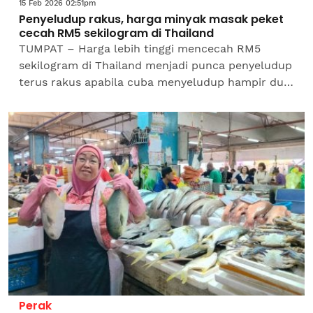
15 Feb 2026 02:51pm
Penyeludup rakus, harga minyak masak peket
cecah RM5 sekilogram di Thailand
TUMPAT – Harga lebih tinggi mencecah RM5
sekilogram di Thailand menjadi punca penyeludup
terus rakus apabila cuba menyeludup hampir dua
tan minyak masak peket bersubsidi yang
ditemukan berlonggok di...
Perak