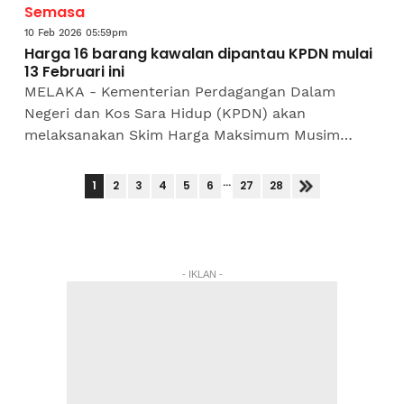
Semasa
10 Feb 2026 05:59pm
Harga 16 barang kawalan dipantau KPDN mulai
13 Februari ini
MELAKA - Kementerian Perdagangan Dalam
Negeri dan Kos Sara Hidup (KPDN) akan
melaksanakan Skim Harga Maksimum Musim
Perayaan (SHMMP) Tahun Baharu Cina 2026
melibatkan 16 barangan kawalan selama...
...
1
2
3
4
5
6
27
28
- IKLAN -