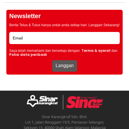
Newsletter
Berita Telus & Tulus hanya untuk anda setiap hari. Langgan Sekarang!
Terma & syarat
Saya telah memahami dan bersetuju dengan
dan
Polisi data peribadi
Sinar Karangkraf Sdn. Bhd.
Lot 1, Jalan Renggam 15/5, Persiaran Selangor,
Seksyen 15, 40000 Shah Alam Selangor, Malaysia