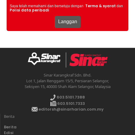
Terma & syarat
Saya telah memahami dan bersetuju dengan
dan
Polisi data peribadi
Sinar Karangkraf Sdn. Bhd.
Lot 1, Jalan Renggam 15/5, Persiaran Selangor,
Seksyen 15, 40000 Shah Alam Selangor, Malaysia
603.5101.7388
603.5101.7333
editorsh@sinarharian.com.my
Berita
Berita
Edisi