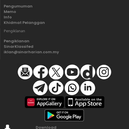
Pengumuman
Memo
Info
Khidmat Pelanggan
Pengiklanan
Pengiklanan
SinarKlassifed
iklan@sinarharian.com.my
Download