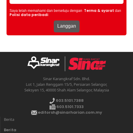
Terma & syarat
Saya telah memahami dan bersetuju dengan
dan
Polisi data peribadi
Sinar Karangkraf Sdn. Bhd.
Lot 1, Jalan Renggam 15/5, Persiaran Selangor,
Seksyen 15, 40000 Shah Alam Selangor, Malaysia
603.5101.7388
603.5101.7333
editorsh@sinarharian.com.my
Berita
Berita