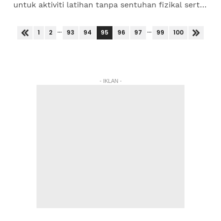
untuk aktiviti latihan tanpa sentuhan fizikal serta
kolam renang di tempat terkawal dan awam,
beroperasi bermula 25 Jun...
...
...
95
1
2
93
94
96
97
99
100
- IKLAN -