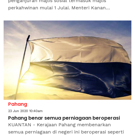
penganjuran majlis sosial termasuk majlis
perkahwinan mulai 1 Julai. Menteri Kanan
(Keselamatan), Datuk Seri Ismail Sabri Yaakob
berkata, majlis pertunangan, majlis...
Pahang
23 Jun 2020 10:40am
Pahang benar semua perniagaan beroperasi
KUANTAN - Kerajaan Pahang membenarkan
semua perniagaan di negeri ini beroperasi seperti