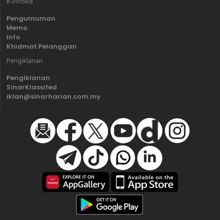
e-Invoice
Pengumuman
Memo
Info
Khidmat Pelanggan
Pengiklanan
Pengiklanan
SinarKlassifed
iklan@sinarharian.com.my