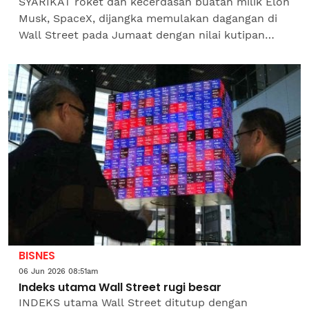
SYARIKAT roket dan kecerdasan buatan milik Elon
Musk, SpaceX, dijangka memulakan dagangan di
Wall Street pada Jumaat dengan nilai kutipan
mencecah AS$75 bilion, sekali gus menjadi antara
tawaran awam...
BISNES
06 Jun 2026 08:51am
Indeks utama Wall Street rugi besar
INDEKS utama Wall Street ditutup dengan