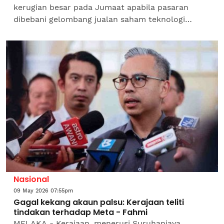
kerugian besar pada Jumaat apabila pasaran
dibebani gelombang jualan saham teknologi
susulan kenaikan mendadak sebelum ini yang
dipacu pelaburan kecerdasan...
Nasional
09 May 2026 07:55pm
Gagal kekang akaun palsu: Kerajaan teliti
tindakan terhadap Meta - Fahmi
MELAKA - Kerajaan, menerusi Suruhanjaya