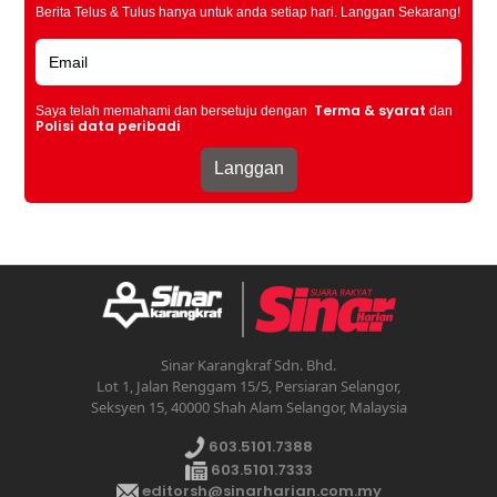
Berita Telus & Tulus hanya untuk anda setiap hari. Langgan Sekarang!
Terma & syarat
Saya telah memahami dan bersetuju dengan
dan
Polisi data peribadi
Sinar Karangkraf Sdn. Bhd.
Lot 1, Jalan Renggam 15/5, Persiaran Selangor,
Seksyen 15, 40000 Shah Alam Selangor, Malaysia
603.5101.7388
603.5101.7333
editorsh@sinarharian.com.my