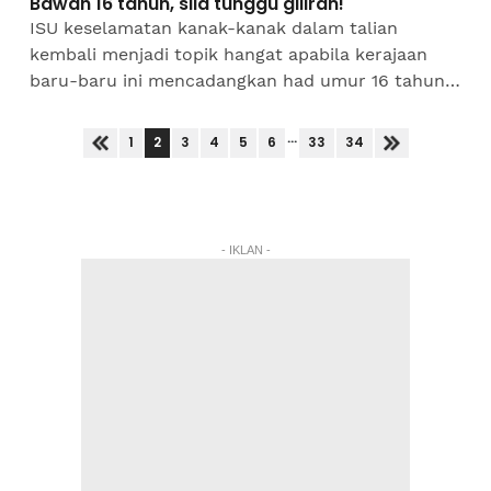
Bawah 16 tahun, sila tunggu giliran!
ISU keselamatan kanak-kanak dalam talian
kembali menjadi topik hangat apabila kerajaan
baru-baru ini mencadangkan had umur 16 tahun
bagi pembukaan akaun media sosial seawal Jun
ini.Cadangan tersebut...
...
2
1
3
4
5
6
33
34
- IKLAN -