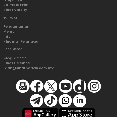
Ultimate Print
Sinar Varsity
e-Invoice
Pengumuman
Memo
Info
Khidmat Pelanggan
Pengiklanan
Pengiklanan
SinarKlassifed
iklan@sinarharian.com.my