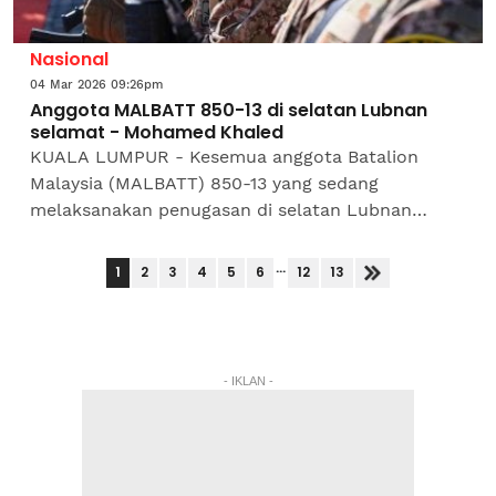
Nasional
04 Mar 2026 09:26pm
Anggota MALBATT 850-13 di selatan Lubnan
selamat - Mohamed Khaled
KUALA LUMPUR - Kesemua anggota Batalion
Malaysia (MALBATT) 850-13 yang sedang
melaksanakan penugasan di selatan Lubnan
berada dalam keadaan selamat.Menteri
Pertahanan, Datuk Seri Mohamed Khaled Nordin...
...
1
2
3
4
5
6
12
13
- IKLAN -