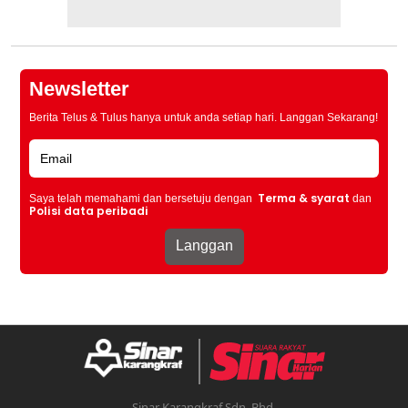
Newsletter
Berita Telus & Tulus hanya untuk anda setiap hari. Langgan Sekarang!
Terma & syarat
Saya telah memahami dan bersetuju dengan
dan
Polisi data peribadi
Sinar Karangkraf Sdn. Bhd.