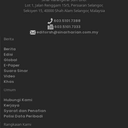
Lot 1, Jalan Renggam 15/5, Persiaran Selangor,
Seksyen 15, 40000 Shah Alam Selangor, Malaysia
603.5101.7388
603.5101.7333
editorsh@sinarharian.com.my
Berita
Berita
Edisi
Global
E-Paper
Suara Sinar
Video
Khas
Umum
Hubungi Kami
Kerjaya
Syarat dan Penafian
Polisi Data Peribadi
Rangkaian Kami