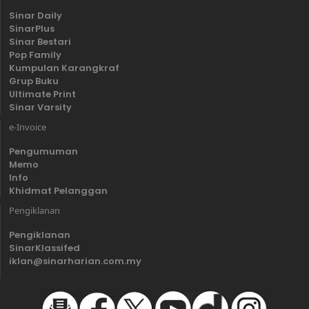
Sinar Daily
SinarPlus
Sinar Bestari
Pop Family
Kumpulan Karangkraf
Grup Buku
Ultimate Print
Sinar Varsity
e-Invoice
Pengumuman
Memo
Info
Khidmat Pelanggan
Pengiklanan
Pengiklanan
SinarKlassifed
iklan@sinarharian.com.my