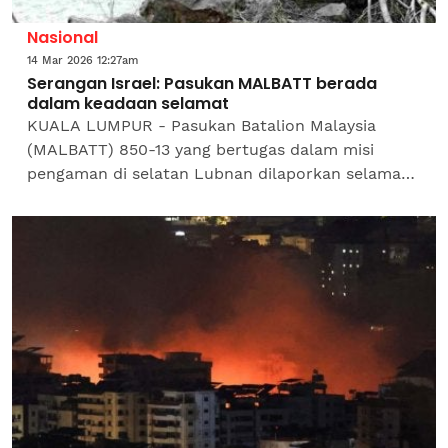
Nasional
14 Mar 2026 12:27am
Serangan Israel: Pasukan MALBATT berada
dalam keadaan selamat
KUALA LUMPUR - Pasukan Batalion Malaysia
(MALBATT) 850-13 yang bertugas dalam misi
pengaman di selatan Lubnan dilaporkan selamat
selepas satu serangan udara Israel berhampiran
pos pasukan terbabit,...