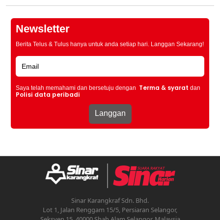
Newsletter
Berita Telus & Tulus hanya untuk anda setiap hari. Langgan Sekarang!
Terma & syarat
Saya telah memahami dan bersetuju dengan
dan
Polisi data peribadi
Sinar Karangkraf Sdn. Bhd.
Lot 1, Jalan Renggam 15/5, Persiaran Selangor,
Seksyen 15, 40000 Shah Alam Selangor, Malaysia