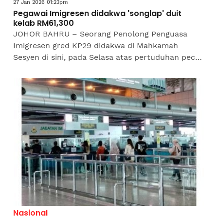
27 Jan 2026 01:23pm
Pegawai Imigresen didakwa 'songlap' duit
kelab RM61,300
JOHOR BAHRU – Seorang Penolong Penguasa
Imigresen gred KP29 didakwa di Mahkamah
Sesyen di sini, pada Selasa atas pertuduhan pecah
amanah berhubung wang Kelab Kebajikan
Rekreasi Inovasi dan Sukan...
Nasional