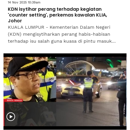
14 Nov 2025 10:39am
KDN isytihar perang terhadap kegiatan
'counter setting', perkemas kawalan KLIA,
Johor
KUALA LUMPUR - Kementerian Dalam Negeri
(KDN) mengisytiharkan perang habis-habisan
terhadap isu salah guna kuasa di pintu masuk
utama negara seperti kegiatan counter setting
dan "pasport terbang”...