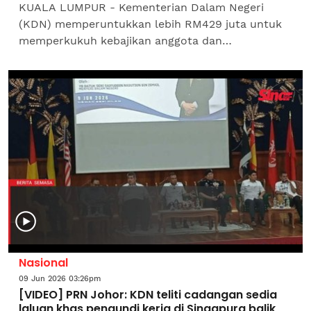
KUALA LUMPUR - Kementerian Dalam Negeri
(KDN) memperuntukkan lebih RM429 juta untuk
memperkukuh kebajikan anggota dan
meningkatkan keupayaan operasi badan
penguatkuasaan di Johor dari 2023 hingga...
Nasional
09 Jun 2026 03:26pm
[VIDEO] PRN Johor: KDN teliti cadangan sedia
laluan khas pengundi kerja di Singapura balik