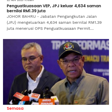
22 Nov 2025 11:10am
Penguatkuasaan VEP, JPJ keluar 4,634 saman
bernilai RM1.39 juta
JOHOR BAHRU - Jabatan Pengangkutan Jalan
(JPJ) mengeluarkan 4,634 saman bernilai RM1.39
juta menerusi OPS Penguatkuasaan Permit
Kemasukan Kenderaan (VEP) di sempadan darat
Malaysia-Singapura sejak 1...
Semasa