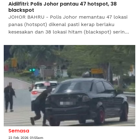
Aidilfitri: Polis Johor pantau 47 hotspot, 38
blackspot
JOHOR BAHRU - Polis Johor memantau 47 lokasi
panas (hotspot) dikenal pasti kerap berlaku
kesesakan dan 38 lokasi hitam (blackspot) sering
berlaku kemalangan sepanjang Ops Selamat 26
Aidilfitri bermula...
Semasa
23 Feb 2026 01:55pm