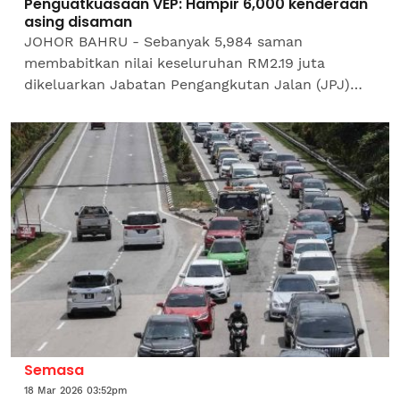
Penguatkuasaan VEP: Hampir 6,000 kenderaan
asing disaman
JOHOR BAHRU - Sebanyak 5,984 saman
membabitkan nilai keseluruhan RM2.19 juta
dikeluarkan Jabatan Pengangkutan Jalan (JPJ)
menerusi operasi Penguatkuasaan Permit
Kemasukan Kenderaan (VEP) di sempadan...
Semasa
18 Mar 2026 03:52pm