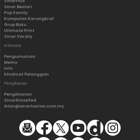
SinarPlus
Sinar Bestari
Pop Family
Kumpulan Karangkraf
Grup Buku
Ultimate Print
Sinar Varsity
e-Invoice
Pengumuman
Memo
Info
Khidmat Pelanggan
Pengiklanan
Pengiklanan
SinarKlassifed
iklan@sinarharian.com.my