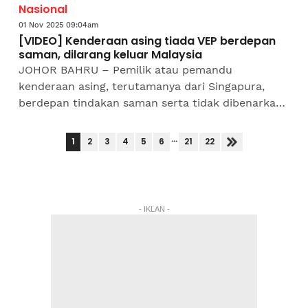
Nasional
01 Nov 2025 09:04am
[VIDEO] Kenderaan asing tiada VEP berdepan
saman, dilarang keluar Malaysia
JOHOR BAHRU – Pemilik atau pemandu
kenderaan asing, terutamanya dari Singapura,
berdepan tindakan saman serta tidak dibenarkan
keluar dari negara ini sekiranya gagal memiliki dan
mengaktifkan Permit...
...
1
2
3
4
5
6
21
22
- IKLAN -