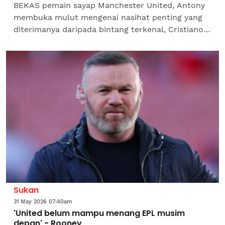
BEKAS pemain sayap Manchester United, Antony
membuka mulut mengenai nasihat penting yang
diterimanya daripada bintang terkenal, Cristiano
Ronaldo ketika kedua-duanya beraksi di Old
Trafford.Pemain...
Sukan
31 May 2026 07:40am
'United belum mampu menang EPL musim
depan' - Rooney