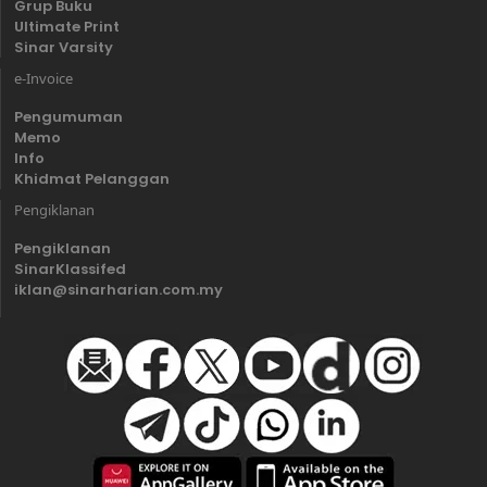
Grup Buku
Ultimate Print
Sinar Varsity
e-Invoice
Pengumuman
Memo
Info
Khidmat Pelanggan
Pengiklanan
Pengiklanan
SinarKlassifed
iklan@sinarharian.com.my