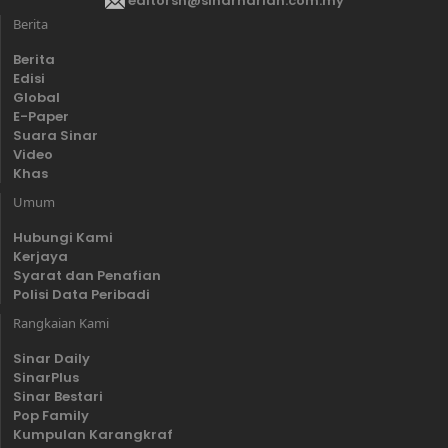
editorsh@sinarharian.com.my
Berita
Berita
Edisi
Global
E-Paper
Suara Sinar
Video
Khas
Umum
Hubungi Kami
Kerjaya
Syarat dan Penafian
Polisi Data Peribadi
Rangkaian Kami
Sinar Daily
SinarPlus
Sinar Bestari
Pop Family
Kumpulan Karangkraf