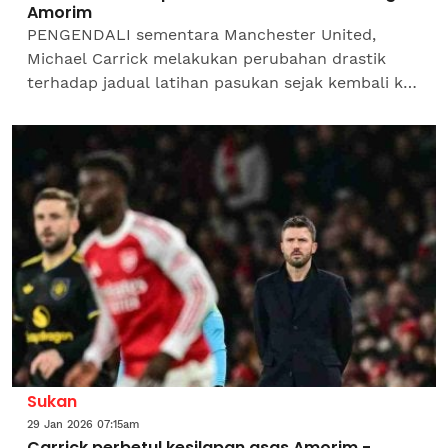
Amorim
PENGENDALI sementara Manchester United,
Michael Carrick melakukan perubahan drastik
terhadap jadual latihan pasukan sejak kembali ke
Old Trafford, bulan lalu.Rombakan rutin
mingguan pemain itu...
Sukan
29 Jan 2026 07:15am
Carrick perbetul kesilapan asas Amorim -