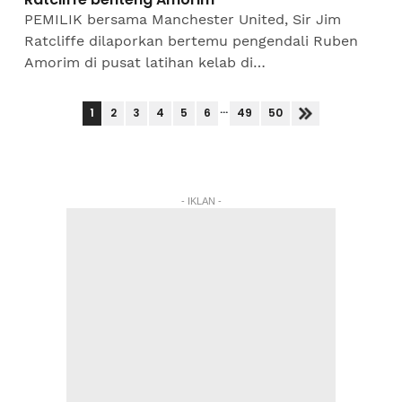
PEMILIK bersama Manchester United, Sir Jim
Ratcliffe dilaporkan bertemu pengendali Ruben
Amorim di pusat latihan kelab di
Carrington.Pertemuan itu yang pertama kali
didedahkan portal tempatan...
...
1
2
3
4
5
6
49
50
- IKLAN -