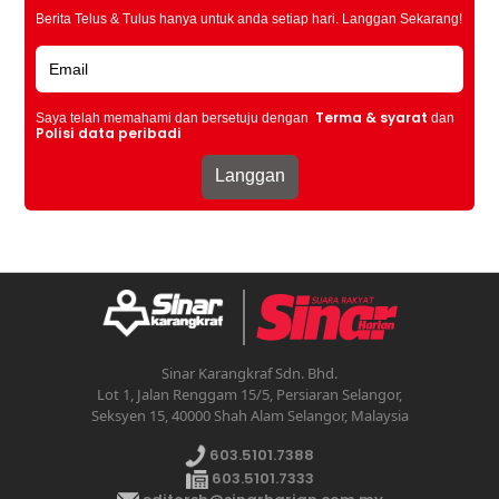
Berita Telus & Tulus hanya untuk anda setiap hari. Langgan Sekarang!
Terma & syarat
Saya telah memahami dan bersetuju dengan
dan
Polisi data peribadi
Sinar Karangkraf Sdn. Bhd.
Lot 1, Jalan Renggam 15/5, Persiaran Selangor,
Seksyen 15, 40000 Shah Alam Selangor, Malaysia
603.5101.7388
603.5101.7333