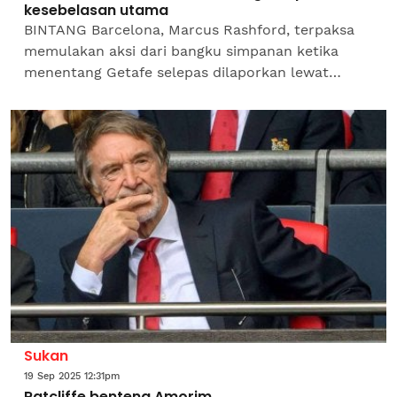
kesebelasan utama
BINTANG Barcelona, Marcus Rashford, terpaksa
memulakan aksi dari bangku simpanan ketika
menentang Getafe selepas dilaporkan lewat
menghadiri mesyuarat pasukan pra-perlawanan
pada Ahad.Rashford sebelum...
Sukan
19 Sep 2025 12:31pm
Ratcliffe benteng Amorim