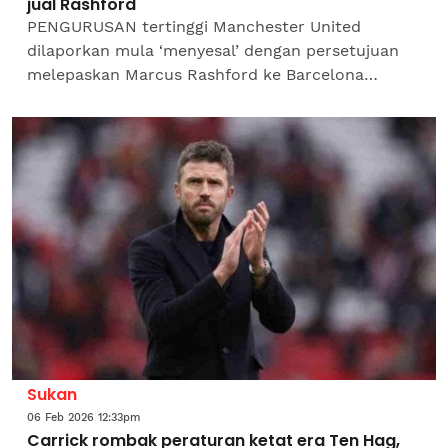
jual Rashford
PENGURUSAN tertinggi Manchester United
dilaporkan mula ‘menyesal’ dengan persetujuan
melepaskan Marcus Rashford ke Barcelona
dengan harga serendah £26 juta (RM137 juta) dan
kini percaya nilai...
Sukan
06 Feb 2026 12:33pm
Carrick rombak peraturan ketat era Ten Hag,