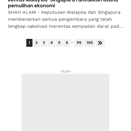
pemulihan ekonomi
SHAH ALAM - Keputusan Malaysia dan Singapura
membenarkan semua pengembara yang telah
lengkap vaksinasi merentas sempadan darat pada
1 April depan dapat merancakkan lagi usaha
pemulihan ekonomi, sekali...
...
1
2
3
4
5
6
99
100
- IKLAN -