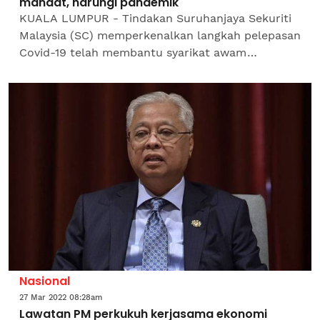
mandat, harungi pandemik
KUALA LUMPUR - Tindakan Suruhanjaya Sekuriti
Malaysia (SC) memperkenalkan langkah pelepasan
Covid-19 telah membantu syarikat awam
tersenarai (PLC) dalam usaha mengharungi
pandemik. Ini termasuk...
Nasional
27 Mar 2022 08:28am
Lawatan PM perkukuh kerjasama ekonomi