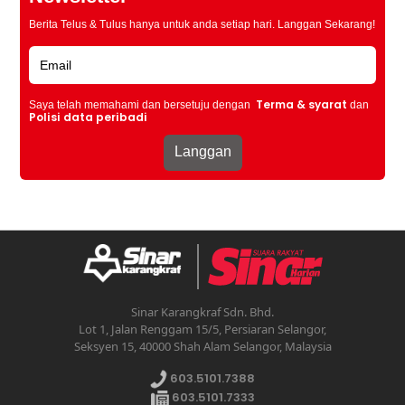
Berita Telus & Tulus hanya untuk anda setiap hari. Langgan Sekarang!
Terma & syarat
Saya telah memahami dan bersetuju dengan
dan
Polisi data peribadi
Sinar Karangkraf Sdn. Bhd.
Lot 1, Jalan Renggam 15/5, Persiaran Selangor,
Seksyen 15, 40000 Shah Alam Selangor, Malaysia
603.5101.7388
603.5101.7333