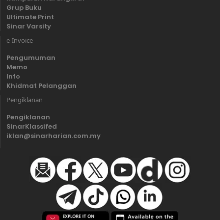
Grup Buku
Ultimate Print
Sinar Varsity
e-Invoice
Pengumuman
Memo
Info
Khidmat Pelanggan
Pengiklanan
Pengiklanan
SinarKlassifed
iklan@sinarharian.com.my