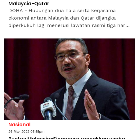
Malaysia-Qatar
DOHA - Hubungan dua hala serta kerjasama
ekonomi antara Malaysia dan Qatar dijangka
diperkukuh lagi menerusi lawatan rasmi tiga hari
Perdana Menteri, Datuk Seri Ismail Sabri Yaakob
ke Qatar bermula...
Nasional
24 Mar 2022 05:55pm
Rentas Malaysia-Singapura rancakkan usaha