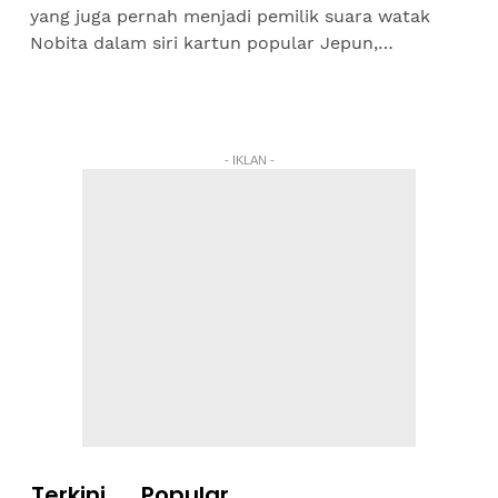
yang juga pernah menjadi pemilik suara watak
Nobita dalam siri kartun popular Jepun,
Doremon, Azizah Jais, kini berdepan kesukaran
untuk meneruskan...
- IKLAN -
Terkini
Popular