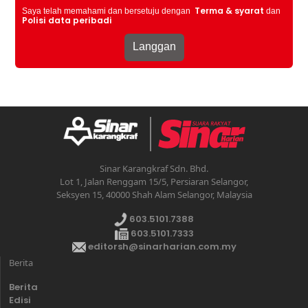
Terma & syarat
Saya telah memahami dan bersetuju dengan
dan
Polisi data peribadi
Sinar Karangkraf Sdn. Bhd.
Lot 1, Jalan Renggam 15/5, Persiaran Selangor,
Seksyen 15, 40000 Shah Alam Selangor, Malaysia
603.5101.7388
603.5101.7333
editorsh@sinarharian.com.my
Berita
Berita
Edisi