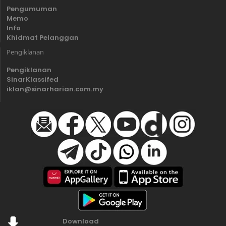
Pengumuman
Memo
Info
Khidmat Pelanggan
Pengiklanan
Pengiklanan
SinarKlassifed
iklan@sinarharian.com.my
Download