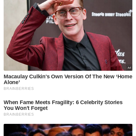
tepat. Mesej saya kepada pemain ialah KPI
adalah berorientasikan keputusan, saya lebih
kepada prestasi. Jika prestasi ada (bagus),
maka sudah pasti ada keputusan yang baik,”
katanya.
Artikel Berkaitan:
Skuad muda Malaysian Tigers asah taring di Eropah
Tiada isyarat bahawa pesawat hadapi masalah -
Ketua Polis Selangor
Naik ranking lonjak semangat Malaysian Tigers
Muat turun aplikasi Sinar Harian.
Klik di sini!
Arul Selvaraj