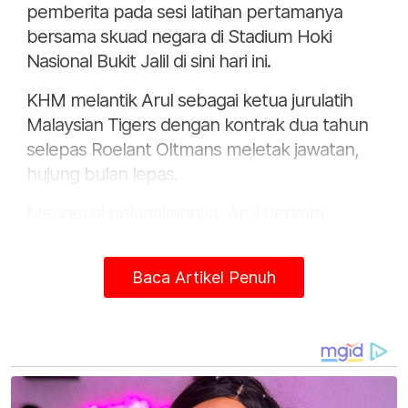
pemberita pada sesi latihan pertamanya
bersama skuad negara di Stadium Hoki
Nasional Bukit Jalil di sini hari ini.
KHM melantik Arul sebagai ketua jurulatih
Malaysian Tigers dengan kontrak dua tahun
selepas Roelant Oltmans meletak jawatan,
hujung bulan lepas.
Mengenai pelantikannya, Arul berkata,
sehingga kini beliau masih belum diberikan
petunjuk prestasi utama (KPI) disebabkan
Baca Artikel Penuh
ketiadaan kejohanan ekoran penularan
pandemik Covid-19 di peringkat global.