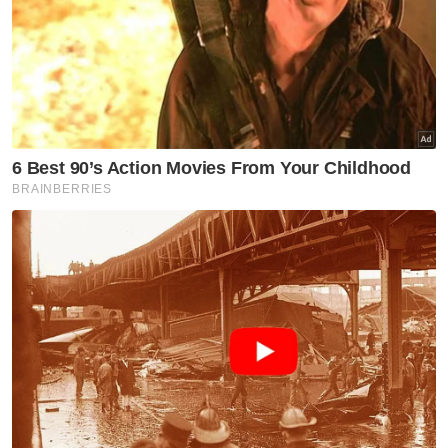
Sukan
'Tak kisahlah 20 atau 90 minit'
Sukan
Tiket aksi Malaysia-Filipina
habis terjual