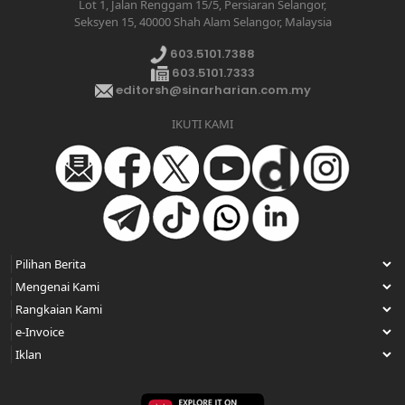
Lot 1, Jalan Renggam 15/5, Persiaran Selangor,
Seksyen 15, 40000 Shah Alam Selangor, Malaysia
603.5101.7388
603.5101.7333
editorsh@sinarharian.com.my
IKUTI KAMI