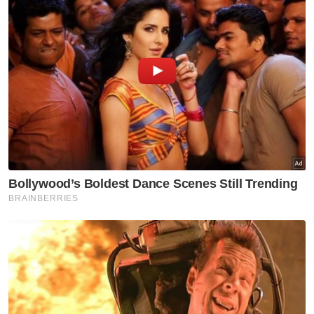
Malaysian Tigers
UniKL
Artikel Disyorkan
Sukan
Penyokong Indonesia hentam
jurulatih Garuda
Sukan
Filipina bukan lawan mudah