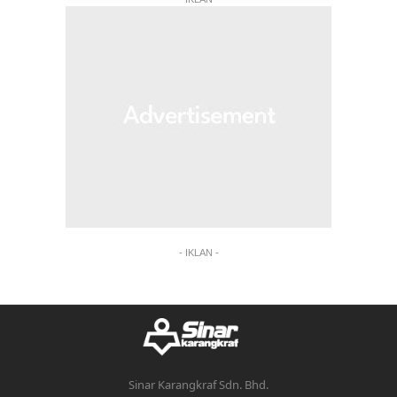
- IKLAN -
Sinar Karangkraf Sdn. Bhd.