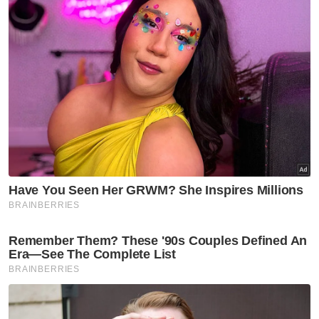
“Saya akan buat perbincangan keseluruhan
berkaitan KPI yang akan ditetapkan dengan
KHM. Kejohanan Trofi Juara-juara Asia pada
November ini menjadi landasan untuk uji
pemain namun setakat ini tiada perbincangan
mengenai KPI saya.
“Saya tidak mahu letak tekanan ke atas
pemain disebabkan KPI saya, itu kurang