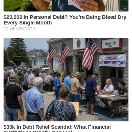
Wacana
Pengawasan Parlimen mampu
pulih keyakinan rakyat
terhadap sistem keadilan -
Bersih
Wacana
Pas sukar bekerjasama, suka
‘poligami politik’
Wacana
Penarikan pemakluman pilihan
raya semula tiga kerusi DUN
kosong tidak pernah berlaku –
Pakar Perlembagaan
Wacana
Jelaskan hasil penjimatan
subsidi bersasar untuk rakyat
faham