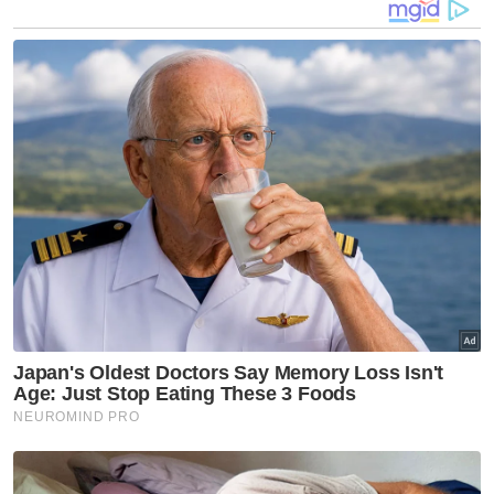
"Sebenarnya, TNB (Tenaga Nasional Berhad)
juga ada urusan dalam hal ini iaitu kuasa
untuk memotong bekalan elektrik di premis,
begitu juga PBT (pihak berkuasa tempatan)
pula berkait isu pelesenan dan kesemua ini
menunjukan terlalu banyak tindanan kuasa
sehingga ia memberi ruang kepada sindiket
judi untuk mengambil tempat dan peluang
bagi menawarkan suapan," katanya pada
Wacana Sinar ke-186 bertajuk Isu judi: Fitnah
atau Realiti? yang disiarkan secara langsung
di Kompleks Kumpulan Media Karangkraf di
sini malam tadi.
Turut menjadi panelis Ketua Aktivis
Persatuan Pengguna Islam Malaysia (PPIM),
Datuk Nadzim Johan dan Pengasas Hot