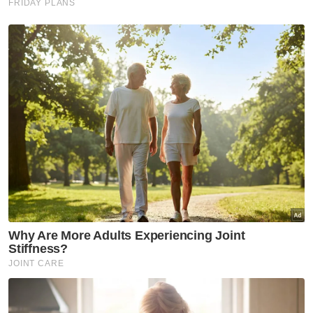
dari semasa ke semasa untuk menunjukkan
ia tidak berlaku, kedua mereka yang belot
kepada raja dan negara perlu dikenakan
tindakan disiplin atau tindakan berkaitan
termasuk dihantar ke kursus pemulihan
akidah.
Katanya, jika perkara itu boleh dibuat akan
dapat meningkatkan integriti serta
menangani segala persepsi negatif, sekaligus
akan dapat menonjolkan imej yang lebih baik.
"Lagipun kita tak boleh label semua
penguatkuasa/pihak berkuasa ini sama
kerana mungkin 10 peratus sahaja dari
100,000 yang menyalahi undang-undang tapi
baki selebihnya mereka melakukan tugas
dengan baik, malah sedia berkorban dan