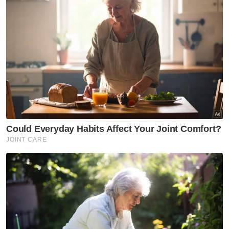
terkorban untuk negara,"katanya.
Selain itu katanya, masalah intipati dalam
komunikasi juga perlu diperbaiki agar tidak
timbul prasangka kepada penguatkuasa atau
pihak berkuasa.
"Kita perlu bersama-sama berusaha kerana
Malaysia ini milik bersama, tidak kira anda
penguat kuasa, pihak berkuasa atau
pembuat polisi kita semua adalah
masyarakat majmuk yang mencipta negara,"
katanya.
Muat turun aplikasi Sinar Harian.
Klik di sini!