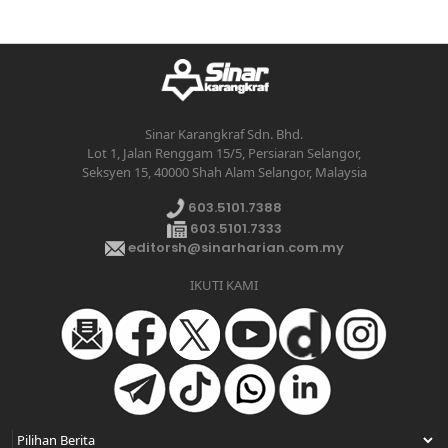
Sinar Karangkraf Sdn. Bhd.
Lot 1, Jalan Renggam 15/5, Persiaran Selangor,
Seksyen 15, 40000 Shah Alam Selangor, Malaysia
603.5101.7388
603.5101.7333
editorsh@sinarharian.com.my
IKUTI KAMI