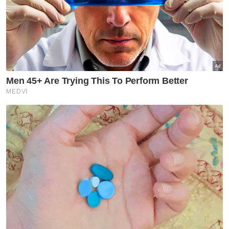
membanteras, tambah lagi selepas
pendedahan kegiatan judi haram oleh Mohd
Asri, pasti sindiket ini akan meningkatkan
jumlah suapan bagi memastikan mereka
terus terlepas.
"Kes didedahkan Mohd Asri antara mudah
dilihat kerana wujud premis di situ tapi bagi
yang main atas talian dan tidak melibatkan
wang fizikal ia sukar untuk dikesan.
"Jadi elemen undang-undang juga kena
konsisten untuk beri taring kepada
penguatkuasa untuk membuat kerja
mereka," katanya.