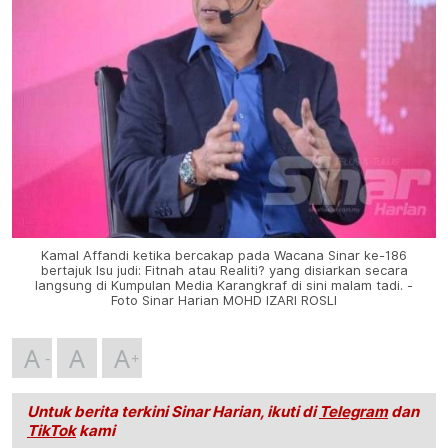
Kamal Affandi ketika bercakap pada Wacana Sinar ke-186
bertajuk Isu judi: Fitnah atau Realiti? yang disiarkan secara
langsung di Kumpulan Media Karangkraf di sini malam tadi. -
Foto Sinar Harian MOHD IZARI ROSLI
A
A
A
Untuk berita terkini Sinar Harian, ikuti di
Telegram
dan
TikTok
kami