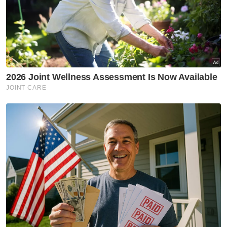
Wacana Sinar Harian
Kamal Affandi Hashim
Judi
Sungai Buloh
Mohd Asri Hamid
Asri Janggut
Artikel Disyorkan