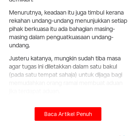
Menurutnya, keadaan itu juga timbul kerana
rekahan undang-undang menunjukkan setiap
pihak berkuasa itu ada bahagian masing-
masing dalam penguatkuasaan undang-
undang.
Justeru katanya, mungkin sudah tiba masa
agar tugas ini diletakkan dalam satu bakul
(pada satu tempat sahaja) untuk dijaga bagi
memudahkan orang ramai membuat aduan
jika terdapat aduan.
"Contoh isu judi, orang selalu bising kepada
polis sebab kebanyakan kuasa atau akta
Baca Artikel Penuh
dalam negara berkaitan ini banyak
melibatkan polis.