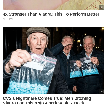
Berita Telus & Tulus menerusi E-Mel setiap
hari!
Dalam pada itu mengulas persepsi
masyarakat yang kini dilihat seolah-olah tidak
lagi percaya kepada pihak berkuasa, Kamal
Affandi berkata, untuk mengurus persepsi ia
bukan mudah dan perlu mempunyai cara
yang khusus untuk menanganinya.
Menurutnya, kegiatan naziran perlu dibuat