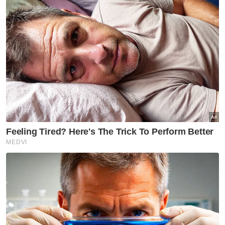
Burger Malaysia, Mohd Asri Hamid serta
Azlan Shah Nabees Khan selaku moderator.
Kamal Affandi berkata, oleh itu beliau tidak
terkejut jika isu kegiatan judi haram ini akan
bersambung atau kembali beroperasi
semula selepas ini.
Artikel Berkaitan:
PRN: Isu ekonomi, ketidakadilan kerajaan pusat
punca PH-BN tewas
Shah Alam dilanda banjir kilat
Kalimah ALLAH: NGO Islam dijangka berhimpun di
Shah Alam
Tegasnya, dalam menangani isu ini, pihak
berkuasa dilihat sudah mencuba tetapi hanya
boleh mengawal kerana sukar untuk