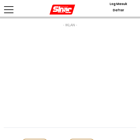
Log Masuk
Daftar
- IKLAN -