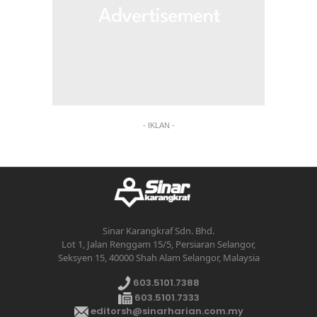
- IKLAN -
Sinar Karangkraf Sdn. Bhd.
Lot 1, Jalan Renggam 15/5, Persiaran Selangor,
Seksyen 15, 40000 Shah Alam Selangor, Malaysia
603.5101.7388
603.5101.7333
editorsh@sinarharian.com.my