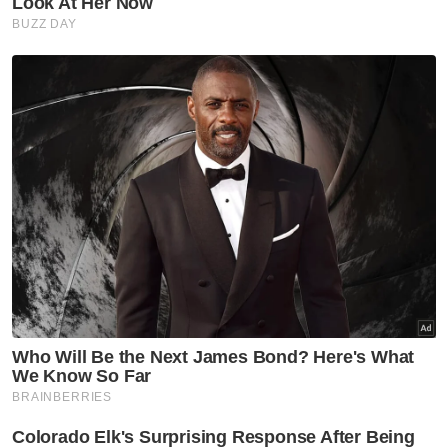
Sejak dua tahun lalu, Mohd Noor masih aktif
di dalam bola sepak apabila menguruskan
pasukan Liga M3, Langkawi City FC.
Artikel Berkaitan:
Dr Mohammad dilantik Timbalan Ketua Menteri Pulau
Pinang
Ayob Khan dilantik Timbalan Ketua Polis Negara
Kontrak Ketua Pegawai Eksekutif Petronas
disambung
Muat turun aplikasi Sinar Harian.
Klik di sini!