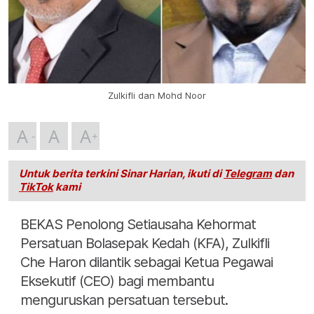
Zulkifli dan Mohd Noor
A
A
A
Untuk berita terkini Sinar Harian, ikuti di
Telegram
dan
TikTok
kami
BEKAS Penolong Setiausaha Kehormat
Persatuan Bolasepak Kedah (KFA), Zulkifli
Che Haron dilantik sebagai Ketua Pegawai
Eksekutif (CEO) bagi membantu
menguruskan persatuan tersebut.