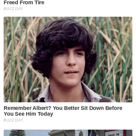
KFA
Zulkifli Che Haron
Artikel Disyorkan
Sukan
Bapa Lionel Messi meninggal
dunia pada usia 68 tahun
Sukan
Gol Pavithran bawa Harimau
Malaya ke separuh akhir Piala