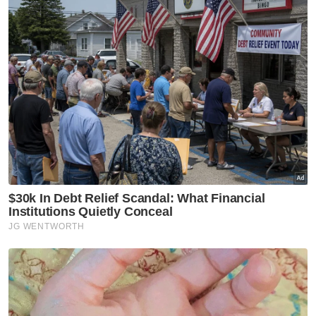
ASEAN 2026
Sukan
Aliff Rakib bertarung dengan
Prajanchai Oktober ini
Sukan
Penyokong Indonesia hentam
jurulatih Garuda