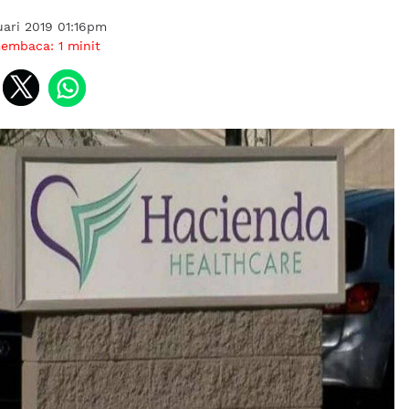
ari 2019 01:16pm
membaca:
1
minit