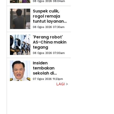
Adawiyyah
08 Ogos 2026 08:04am
ditarik balik
berkuat kuasa
Suspek culik,
serta-merta
rogol remaja
tuntut layanan
VIP dalam lokap
08 Ogos 2026 07:30am
'Perang robot'
AS-China makin
tegang
08 Ogos 2026 07:00am
Insiden
tembakan
sekolah di
Thailand: PM
07 Ogos 2026 11:23pm
Thailand arah
LAGI
undang-undang
senjata api
diperketat