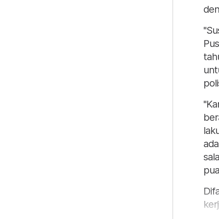
den
"Su
Pus
tah
unt
pol
"Ka
ber
lak
ada
sal
pua
Dif
ker