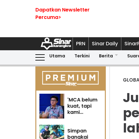
Dapatkan Newsletter
Percuma>
PRN
Sinar Daily
Sinar
Utama
Terkini
Berita
Suar
GLOBA
Ju
'MCA belum
kuat, tapi
pe
kami
berubah' -
la
Sin Woon
Simpan
bangkai