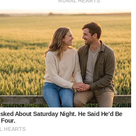
GLOBAL
Bertengkar isu laluan basikal,
empat remaja baling bebola tisu
basah ditahan
NORAFIDAH ASSAN
08 Aug 2026 08:31am
GLOBAL
Gelaran diraja Pengiran Raabi'atul
Adawiyyah ditarik balik berkuat
kuasa serta-merta
NORAFIDAH ASSAN
08 Aug 2026 08:04am
GLOBAL
Suspek culik, rogol remaja tuntut
layanan VIP dalam lokap
MUHAMMAD SHAMSUL ABD
GHANI