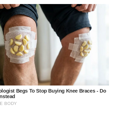
08 Aug 2026 07:30am
GLOBAL
'Perang robot' AS-China makin
tegang
MARLISSA MOHAMMAD KAMAL
08 Aug 2026 07:00am