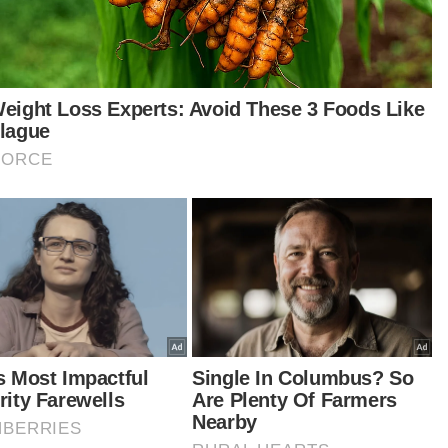
Ijazah sarjana muda
Kolej/ STPM/ Diploma
(Bachelor)
Ijazah sarjana (Master)
Ijazah kedoktoran
VPoints:
0
Masuk | Daftar
nix
Arizona
t Jagaan Kesihatan Hacienda
Artikel Disyorkan