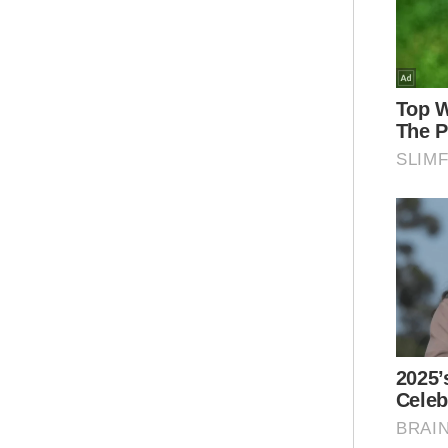
Phoe
Pusa