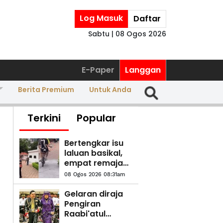
Log Masuk
Daftar
Sabtu | 08 Ogos 2026
E-Paper
Langgan
Berita Premium
Untuk Anda
Terkini
Popular
Bertengkar isu
laluan basikal,
empat remaja
baling bebola
08 Ogos 2026 08:31am
tisu basah
ditahan
Gelaran diraja
Pengiran
Raabi'atul