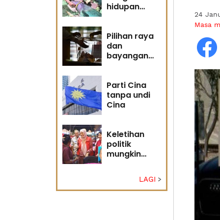
hidupan
24 Janu
marin satu
kesalahan
Masa 
Pilihan raya
dan
bayangan
masa
hadapan
Parti Cina
tanpa undi
Cina
Keletihan
politik
mungkin
faktor Nurul
Izzah undur
LAGI
diri -
Penganalisis
politik