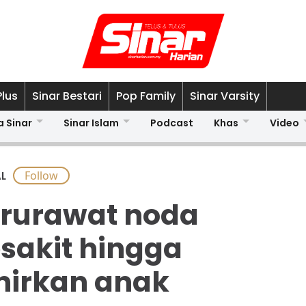
Plus
Sinar Bestari
Pop Family
Sinar Varsity
a Sinar
Sinar Islam
Podcast
Khas
Video
L
rurawat noda
sakit hingga
hirkan anak