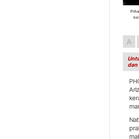
Pih
su
A
Untu
dan
PHO
Ari
ker
man
Nat
pra
mak