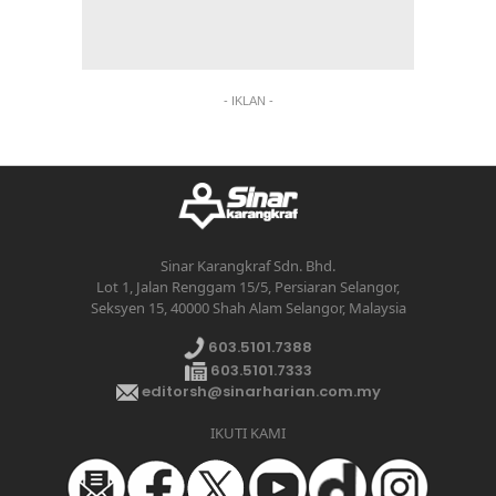
- IKLAN -
Sinar Karangkraf Sdn. Bhd.
Lot 1, Jalan Renggam 15/5, Persiaran Selangor,
Seksyen 15, 40000 Shah Alam Selangor, Malaysia
603.5101.7388
603.5101.7333
editorsh@sinarharian.com.my
IKUTI KAMI