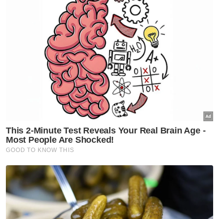
Kes Ebit Lew: 8 gambar diekstrak daripada telefon
Firdaus Wong
Anwar perjelas isu bawa lelaki Indonesia ke Kedah
Muat turun aplikasi Sinar Harian.
Klik di sini!
Harap bantu kajian selidik kami dan
×
dapatkan baucar tunai.
Apakah jantina anda?
Lelaki
Perempuan
VPoints:
0
Masuk | Daftar