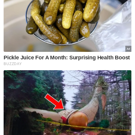
Artikel Disyorkan
HIBURAN
'Muzikal Moyang Salleh' teater
pertama dipentaskan di Istana
Budaya tahun ini
HIBURAN
Penggambaran filem, drama
dalam studio dibenarkan
HIBURAN
Pek NJOI HD terbaharu
tawarkan pengalaman
tontonan terhebat