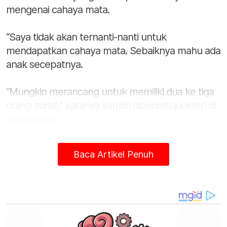
mengenai cahaya mata.
“Saya tidak akan ternanti-nanti untuk
mendapatkan cahaya mata. Sebaiknya mahu ada
anak secepatnya.
“Mungkin merancang untuk memiliki dua ke tiga
orang zuriat,” katanya sambil dipersetujui isteri di
sampingnya.
Untuk rekod, Baim dan Paula telah mengikat tali
Baca Artikel Penuh
pertunangan pada 21 Julai lalu di Balemong
Resort, Semarang, Indonesia, tempat asal Paula
sendiri.
Artikel Berkaitan:
Hairul Azreen umum bersara jadi pelakon