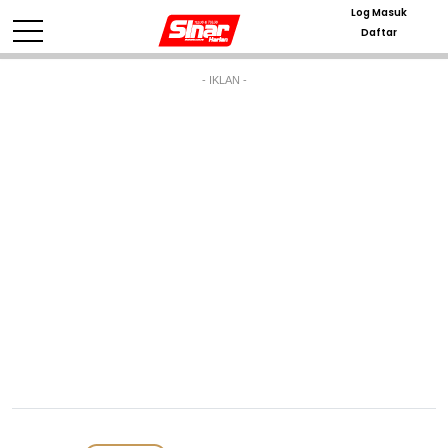
Log Masuk
Daftar
- IKLAN -