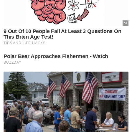
Artikel Berkaitan:
PRN Johor: Pelajar di China bersemangat pulang
mengundi demi tanggungjawab
Guru, tiga pelajar terlibat nahas: Kemalangan luar
jangka, prosedur semua dipatuhi - Exco Melaka
Tiga maut, lima cedera nahas Proton X70, Perodua
Alza
"Pasukan bomba berjaya mengeluarkan dua
mangsa yang tersepit sebelum kesemua
mangsa yang cedera diserahkan kepada
Kementerian Kesihatan (KKM) untuk
mendapatkan rawatan lanjut," katanya dalam
satu kenyataan pada Rabu.