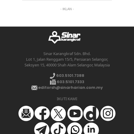
- IKLAN -
Sinar Karangkraf Sdn. Bhd.
Lot 1, Jalan Renggam 15/5, Persiaran Selangor,
Seksyen 15, 40000 Shah Alam Selangor, Malaysia
603.5101.7388
603.5101.7333
editorsh@sinarharian.com.my
IKUTI KAMI