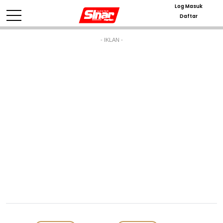
Log Masuk
Daftar
- IKLAN -