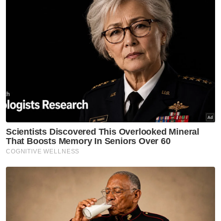
membabitkan sebuah Proton Saga dan
sebuah lori.
"Empat mangsa menaiki kereta tersebut
mengalami kecederaan manakala pemandu
lori berusia 46 tahun tidak mengalami
sebarang kecederaan.