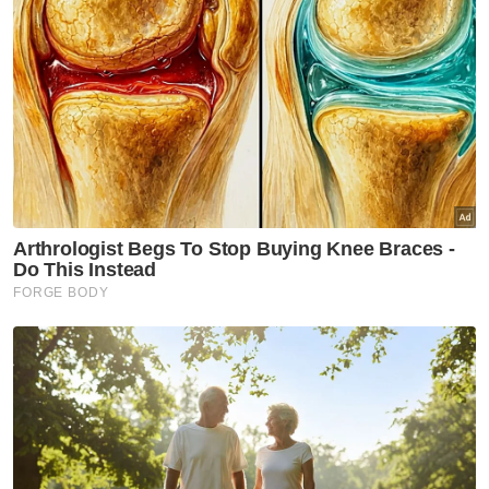
Berita Telus & Tulus menerusi E-Mel setiap
hari!
Bagaimanapun, katanya, tindakan pantas
anggota bomba berjaya menghalang
perbuatan itu sebelum semua barangan
peribadi mangsa diserahkan kepada pihak
polis untuk tindakan selanjutnya.