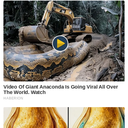
guru yang cedera.
Bomba menerima panggilan kecemasan pada jam 3.24 petang
berhubung kemalangan yang membabitkan sebuah Proton
Saga dan sebuah lori.