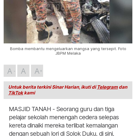
Bomba membantu mengeluarkan mangsa yang tersepit. Foto
JBPM Melaka
A
A
A
Untuk berita terkini Sinar Harian, ikuti di
Telegram
dan
TikTok
kami
MASJID TANAH - Seorang guru dan tiga
pelajar sekolah menengah cedera selepas
kereta dinaiki mereka terlibat kemalangan
dengan sebuah lori di Solok Duku, di sini,