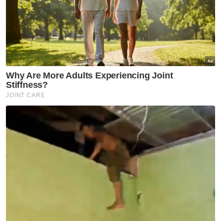
Muat turun aplikasi Sinar Harian.
Klik di sini!
Harap bantu kajian selidik kami dan
×
dapatkan baucar tunai.
Di manakah anda tinggal?
Johor
K. Lumpur
Kedah
Kelantan
Labuan
Melaka
N. Sembilan
Pahang
P. Pinang
Perak
Perlis
Putrajaya
Sabah
Sarawak
Selangor
Terengganu
VPoints:
0
Masuk | Daftar