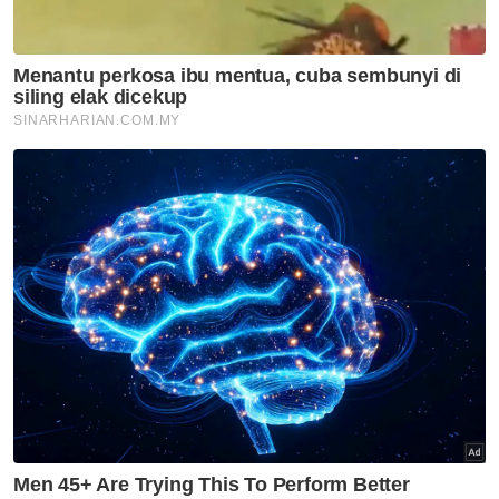
Kemalangan
Guru
Pelajar
Kejohanan Ping Pong
Artikel Disyorkan
Semasa
Bapa lemas cuba selamatkan