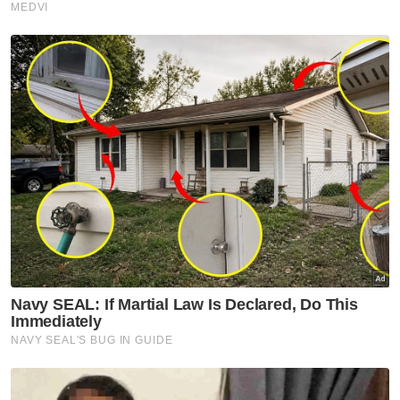
anak jatuh kolam ikan
Semasa
Enam individu direman
seminggu bantu siasatan kes
culik
Semasa
Polis kesan lelaki dipercayai
pukul, ugut pengguna jalan
raya
Semasa
AKPS sita kontena disyaki
hantar barang eksport ke Israel