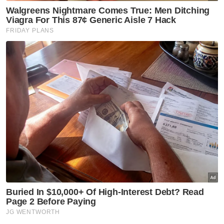
bahaya di lokasi kejadian.
Dalam perkembangan sama, Zulkhairani
berkata, operasi menyelamat itu turut
dicemari tindakan tidak bertanggungjawab
apabila terdapat individu dipercayai cuba
mengambil wang dan barangan peribadi milik