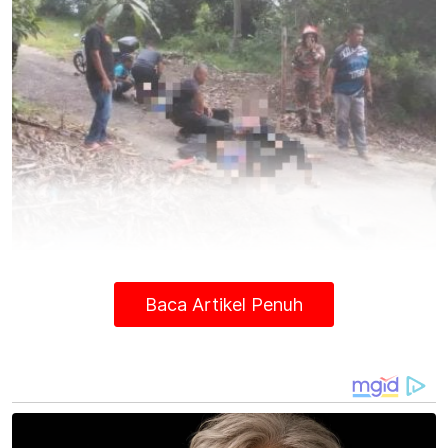
Pelajar terbaring selepas dibawa keluar daripada kenderaan
oleh orang awam. Foto tular
Baca Artikel Penuh
Ketua Zon 2, Jabatan Bomba dan
Penyelamat Malaysia (JBPM) Melaka,
Zulkhairani Ramli berkata, pihaknya
menerima panggilan kecemasan pada jam
3.24 petang berhubung kemalangan yang