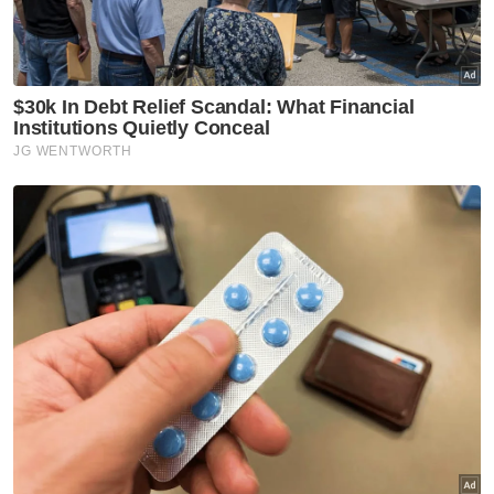
Keadaan di lokasi kemalangan yang membabitkan sebuah
kereta dan lori di Solok Duku, Masjid Tanah pada Rabu. Foto tular
Beliau berkata, operasi yang membabitkan
enam anggota dari Balai Bomba dan
Penyelamat (BBP) Masjid Tanah tamat
sepenuhnya pada jam 4.38 petang selepas
anggota memastikan tiada lagi sebarang