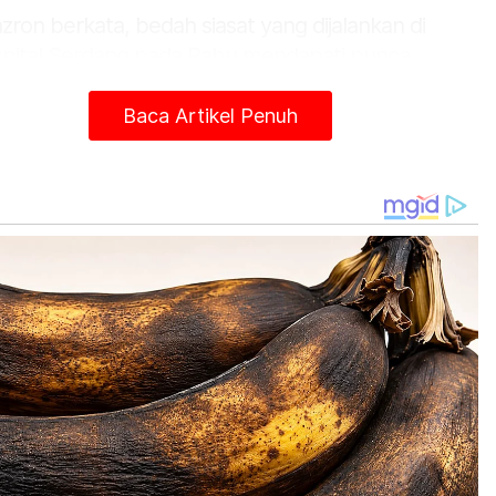
zron berkata, bedah siasat yang dijalankan di
pital Serdang pada Rabu mendapati punca
atian mangsa adalah disebabkan saluran
tung tersumbat.
Baca Artikel Penuh
s kemalangan disiasat mengikut Peraturan 17
aturan Lalu Lintas Jalan Raya Malaysia 1959
akala kes kematian diklasifikasikan sebagai
atian mengejut.
ang ramai yang mempunyai maklumat berkaitan
adian itu diminta menghubungi balai polis
hampiran atau Pegawai Penyiasat Trafik Ibu
abat Polis Daerah Kajang, Inspektor Mohd
iman Rasid di talian 019-4565502 bagi
bantu siasatan," ujarnya.
tikel Berkaitan: