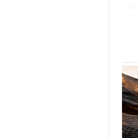
Naa
Hos
kem
jan
"Ke
Per
man
kem
"Or
kej
ber
Pej
Raz
mem
Ar