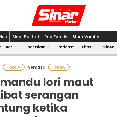
Plus
Sinar Bestari
Pop Family
Sinar Varsity
a Sinar
Sinar Islam
Podcast
Khas
Video
A
>
Semasa
mandu lori maut
ibat serangan
ntung ketika