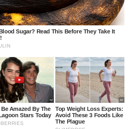
Pelajar Tingkatan 6 meninggal dunia selepas rebah di
sekolah
'Ralat tidak mampu sara keluarga' – Serangan jantung
jejas kehidupan tukang perabot
Bekas ADUN Dabong, Ketua UMNO Kuala Krai
meninggal dunia
t turun aplikasi Sinar Harian.
Klik di sini!
Jawab soalan kaji selidik dan
×
dapatkan baucar tunai.
Apakah bangsa anda?
Melayu
Cina
India
Etnik Sabah & Sarawak
Lain lain
VPoints:
0
Masuk | Daftar