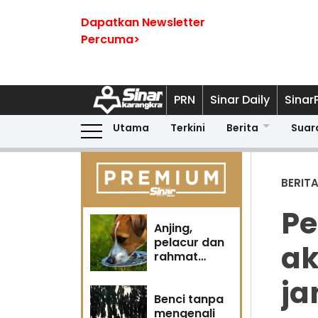
Dapatkan Newsletter
Percuma>
PRN
Sinar Daily
Sinar
Utama
Terkini
Berita
Suar
BERIT
Pe
Anjing,
pelacur dan
ak
rahmat
Tuhan
ja
Benci tanpa
mengenali