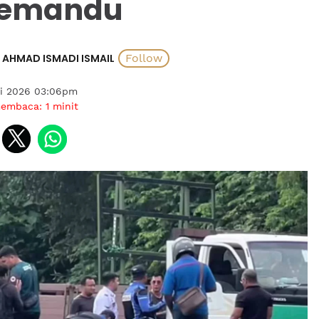
emandu
AHMAD ISMADI ISMAIL
ai 2026 03:06pm
membaca:
1
minit