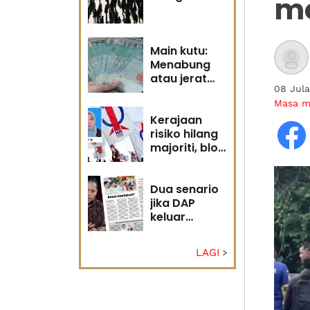
m
Main kutu:
Menabung
atau jerat
08 Jul
diri?
Masa 
Kerajaan
risiko hilang
majoriti, blok
politik perlu
runding
semula
Dua senario
jika DAP
keluar
kerajaan
LAGI