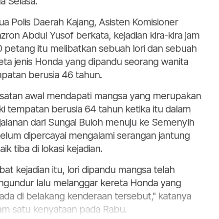
a Selasa.
ua Polis Daerah Kajang, Asisten Komisioner
zron Abdul Yusof berkata, kejadian kira-kira jam
0 petang itu melibatkan sebuah lori dan sebuah
eta jenis Honda yang dipandu seorang wanita
patan berusia 46 tahun.
asatan awal mendapati mangsa yang merupakan
aki tempatan berusia 64 tahun ketika itu dalam
jalanan dari Sungai Buloh menuju ke Semenyih
elum dipercayai mengalami serangan jantung
ik tiba di lokasi kejadian.
ibat kejadian itu, lori dipandu mangsa telah
gundur lalu melanggar kereta Honda yang
ada di belakang kenderaan tersebut," katanya
am satu kenyataan pada Rabu.