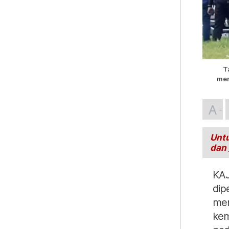
T
men
A
Untu
dan
KAJ
dip
mem
kem