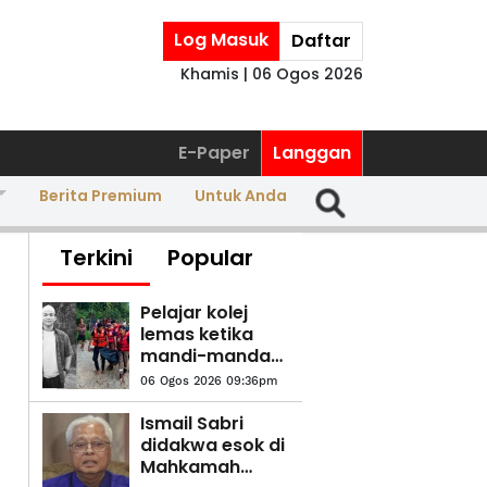
Log Masuk
Daftar
Khamis | 06 Ogos 2026
E-Paper
Langgan
Berita Premium
Untuk Anda
Terkini
Popular
Pelajar kolej
lemas ketika
mandi-manda
bersama
06 Ogos 2026 09:36pm
sembilan rakan
Ismail Sabri
didakwa esok di
Mahkamah