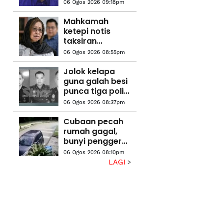
Sesyen Kuala
06 Ogos 2026 09:18pm
Lumpur
Mahkamah
ketepi notis
taksiran
tambahan cukai
06 Ogos 2026 08:55pm
RM313.8 juta
terhadap
Jolok kelapa
Na'imah
guna galah besi
punca tiga polis
maut terkena
06 Ogos 2026 08:37pm
renjatan elektrik
Cubaan pecah
rumah gagal,
bunyi penggera
kejutkan
06 Ogos 2026 08:10pm
penghuni
LAGI