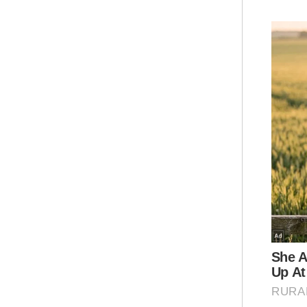
Pema
Sera
Keti