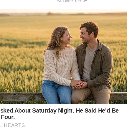
ndu Lori Maut
ngan Jantung
ka Memandu
Selangor
Artikel Disyorkan
Semasa
Pelajar kolej lemas ketika mandi-
manda bersama sembilan rakan