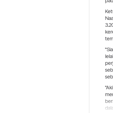
pad
Ket
Naa
3.2
ker
tem
"Si
lel
per
seb
seba
"Ak
men
ber
dal