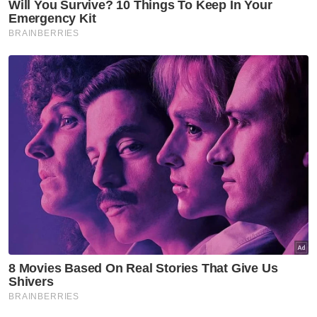
"Ini menunjukkan permintaan terhadap
penjaga warga emas yang mempunyai
latihan semakin tinggi," katanya.
Dalam pada itu, beliau mengakui terdapat
kebimbangan apabila tenaga mahir yang
dilatih di Perak memilih untuk berkhidmat di
negeri lain.
Berita Telus & Tulus menerusi E-Mel setiap
hari!