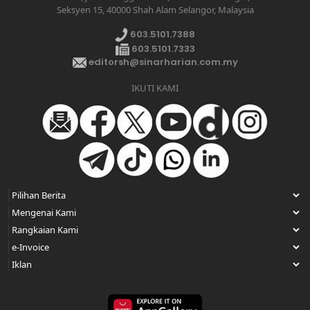
Seksyen 15, 40000 Shah Alam Selangor, Malaysia
603.5101.7388
603.5101.7333
editorsh@sinarharian.com.my
IKUTI KAMI