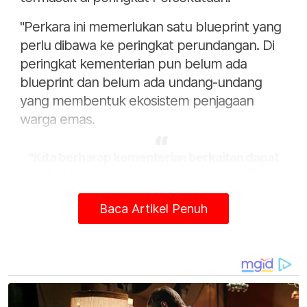
"Perkara ini memerlukan satu blueprint yang
perlu dibawa ke peringkat perundangan. Di
peringkat kementerian pun belum ada
blueprint dan belum ada undang-undang
yang membentuk ekosistem penjagaan
warga emas.
"Kita berharap kementerian berkaitan dapat
melihat perkara ini kerana bukan sahaja Perak
malah Malaysia juga sedang menuju ke arah
negara menua. Perlu ada satu badan yang
Baca Artikel Penuh
boleh memberikan akreditasi supaya nilai
tambah kepada peserta-peserta dapat
dipertingkatkan," katanya.
Beliau berkata demikian kepada pemberita