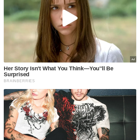
Muat turun aplikasi Sinar Harian.
Klik di sini!
Kerajaan Perak
Blueprint
Warga Emas
Artikel Disyorkan