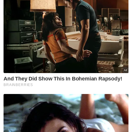
selepas Majlis Makan Malam Santunan Kasih
2026 di sebuah hotel di sini pada Selasa.
Salbiah berkata, sejak Program Santunan
Kasih diperkenalkan pada 2023, seramai 356
peserta telah dilatih dengan kerjasama
beberapa rakan strategik.