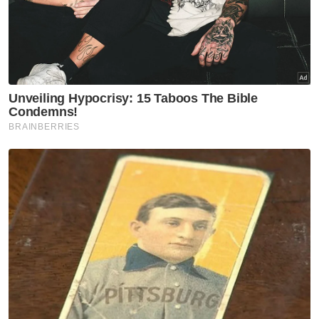
Perak
Warga emas tinggal di hentian
bas dibawa untuk rawatan
Perak
'Air memang dah ada, tapi tak
cukup lagi'
Perak
Dari tukang urut ke Ikon Asnaf
Perak
Gajah DAK: Video Amoi gigit
jaring makanan bukan petanda
tekanan - MPT