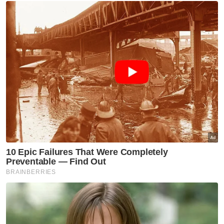
Jelasnya, kerajaan negeri sedang
memperhalusi mekanisme terbaik bagi
memastikan bakat yang dilahirkan dapat
terus menyumbang kepada keperluan
penjagaan warga emas di Perak.
Selain itu, beliau berkata, kerajaan negeri
turut memberi tumpuan kepada
pembangunan keusahawanan berasaskan
perusahaan sosial (social enterprise) dalam
bidang penjagaan warga emas.