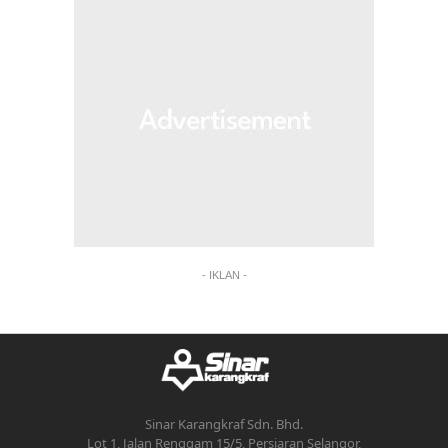
- IKLAN -
Sinar Karangkraf Sdn. Bhd.
Lot 1, Jalan Renggam 15/5, Persiaran Selangor,