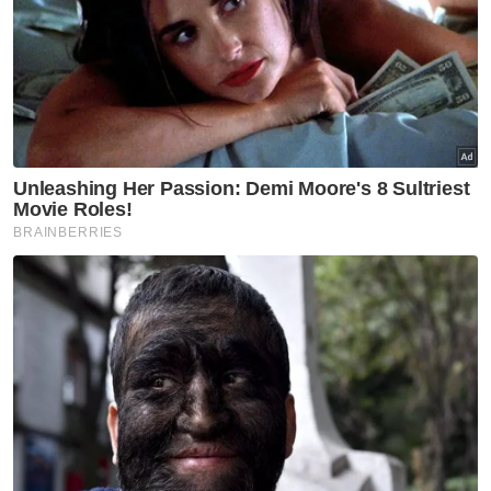
Katanya, daripada jumlah itu, kira-kira 66
peratus kini menawarkan perkhidmatan
penjagaan warga emas secara langsung,
manakala selebihnya memberi tumpuan
kepada penjagaan ahli keluarga masing-
masing.
Beliau berkata, permintaan terhadap
perkhidmatan tersebut semakin meningkat
selaras dengan status Perak sebagai negeri
menua malah ada dalam kalangan peserta
berjaya menjana pendapatan bulanan
sehingga RM15,000.
Artikel Berkaitan:
Malaysia makin menua, warga emas dijangka cecah