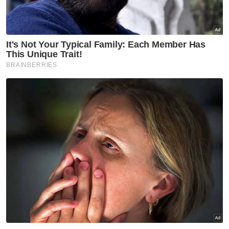
10.4 peratus pada 2035
DOSM ukur kos sebenar jaga OKU, pesakit
Warga emas 86 tahun kayuh beca, bawa isteri lihat
PM depan mata
Dua beranak bergelut kanser, hidup saling
bergantung
"Saya sendiri agak terkejut apabila
dimaklumkan ada peserta memperoleh
pendapatan sebanyak itu.