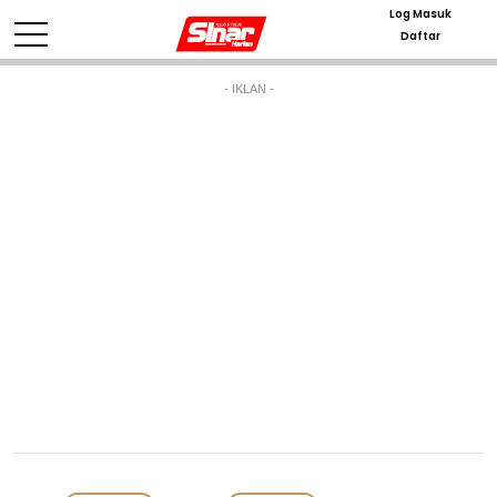
Log Masuk
Daftar
- IKLAN -