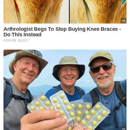
Artikel Disyorkan
Politik
Exco Negeri Sembilan:
Spekulasi terjawab, tiada wakil
PH atau Bersatu - Ahmad
Maslan
Politik
'Alasan cuti Nurul Izzah
diterima, dia masih aktif dalam
parti' - Anwar
Politik
'Jangan tolak kajian UIAM
hanya kerana tidak selari
agenda politik' - Bibi Sunita
Politik
PRU16: Kedudukan PH dijangka