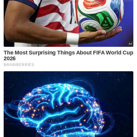
yang mempunyai kelayakan serta rekod
yang baik.
Tambahnya, walaupun terdapat individu
daripada parti lain yang berminat untuk
bertanding menggunakan platform Berjasa,
parti itu lebih cenderung memilih calon
daripada kalangan ahlinya sendiri.
Artikel Berkaitan:
Tarikh RXZ Members 8.0 kekal, bertembung hari
mengundi PRN Negeri Sembilan
PRN: Ketua AMK Johor, Negeri Sembilan mungkin jadi
calon
Chegubard sedia bertanding PRN Negeri Sembilan
"Kita mempunyai ramai tokoh dalam parti,
termasuk doktor, jurutera, pesara kerajaan,