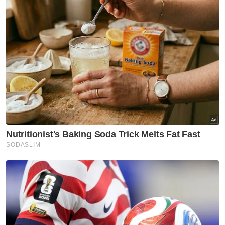
"Sebahagian besar DUN telah pun kita kenal
pasti, tapi saya tak dapat putuskan lagi
sebab kita terikat dengan
perbincangan,"katanya.
Mengulas mengenai pemilihan calon, beliau
berkata, parti itu akan memberi keutamaan
kepada pemimpin dan ahli Berjasa sendiri