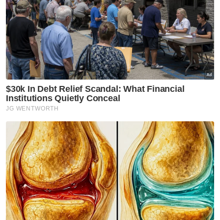
Melayu
Cina
India
Etnik Sabah & Sarawak
Lain lain
VPoints:
0
Masuk | Daftar
PRN Negeri Sembilan
Berjasa
Pas