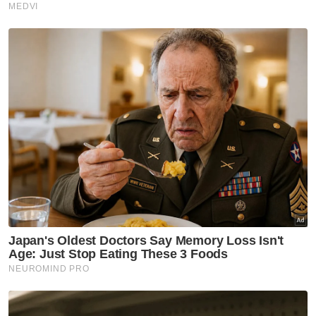
yang bakal ditandingi masih belum
diputuskan dan bergantung kepada hasil
rundingan kerjasama politik yang sedang
berlangsung.
Dalam pada itu, Zamani turut memaklumkan
bahawa parti terbabit tidak bertanding di
negeri Johor pada PRN kali ini sebaliknya
akan memberi tumpuan membantu gerak
kerja pilihan raya melalui jentera di sana.
Berita Telus & Tulus menerusi E-Mel setiap
hari!