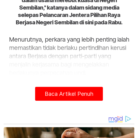
dalam usaha merebut kuasa di Negeri
Sembilan," katanya dalam sidang media
selepas Pelancaran Jentera Pilihan Raya
Berjasa Negeri Sembilan di sini pada Rabu.
Menurutnya, perkara yang lebih penting ialah
memastikan tidak berlaku pertindihan kerusi
antara Berjasa dengan parti-parti yang
menjalin kerjasama bagi mengelakkan
berlakunya perpecahan undi.
"Kita tidak mahu bertanding dalam keadaan
Baca Artikel Penuh
kita banyak memecahkan undi. Tapi kami
sasarkan 15 kerusi DUN dan setelah
dipersetujui bersama rakan-rakan parti lain,
itulah keputusannya.