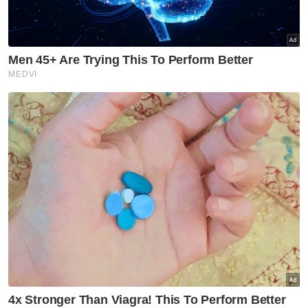
golongan profesional dan agamawan yang
berwibawa untuk diketengahkan sebagai
calon," katanya.
Beliau turut mengesahkan akan bertanding
pada PRN Negeri Sembilan, namun DUN