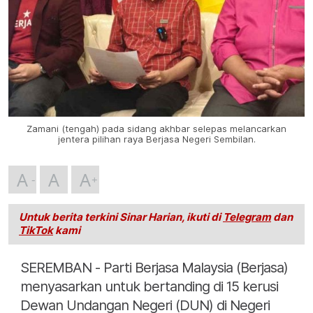
Zamani (tengah) pada sidang akhbar selepas melancarkan
jentera pilihan raya Berjasa Negeri Sembilan.
A
A
A
Untuk berita terkini Sinar Harian, ikuti di
Telegram
dan
TikTok
kami
SEREMBAN - Parti Berjasa Malaysia (Berjasa)
menyasarkan untuk bertanding di 15 kerusi
Dewan Undangan Negeri (DUN) di Negeri