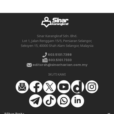
Sinar Karangkraf Sdn. Bhd.
Lot 1, Jalan Renggam 15/5, Persiaran Selangor,
Seksyen 15, 40000 Shah Alam Selangor, Malaysia
603.5101.7388
603.5101.7333
editorsh@sinarharian.com.my
IKUTI KAMI