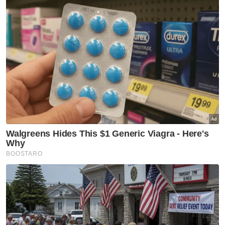
Berkenaan logo yang akan digunakan pada
PRN, beliau berkata, ia masih belum
diputuskan dan tertakluk dengan rundingan
bersama Pas.
Muat turun aplikasi Sinar Harian.
Klik di sini!
Jawab soalan kaji selidik dan
dapatkan
×
baucar tunai.
Apakah bangsa anda?