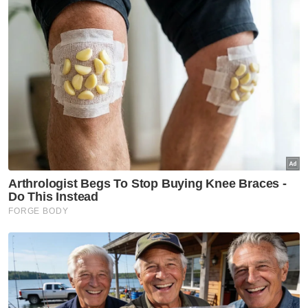
logo bersama untuk pilihan raya itu," katanya
ketika dihubungi Sinar Harian pada Isnin.
Terdahulu, PSM dan Muda dalam kenyataan
bersama mengumumkan telah bersetuju
bergerak secara bersama sepanjang
kempen dengan menawarkan dasar-dasar