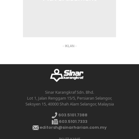
- IKLAN -
Sinar Karangkraf Sdn. Bhd.
Lot 1, Jalan Renggam 15/5, Persiaran Selangor,
Seksyen 15, 40000 Shah Alam Selangor, Malaysia
603.5101.7388
603.5101.7333
editorsh@sinarharian.com.my
IKUTI KAMI