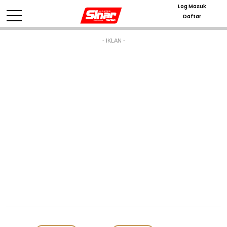
Log Masuk
Daftar
- IKLAN -