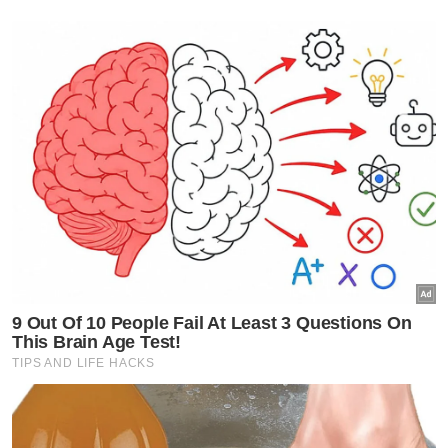
yang berkongsi hasrat dan dasar progresif
yang sama demi memajukan Johor dan
Negeri Sembilan.
Berita Telus & Tulus menerusi E-Mel setiap
hari!
Muat turun aplikasi Sinar Harian.
Klik di sini!