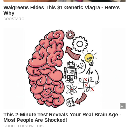
"Blok Progresif juga akan meneruskan
agenda reformasi institusi demi memperkasa
tata kelola kerajaan yang telus, bersih, dan
berintegriti," ujarnya.
Tambah kenyataan itu, pihaknya juga
sentiasa terbuka untuk berbincang dan
melibatkan mana-mana parti mahupun pihak