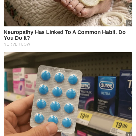
"Antara isu utama yang akan kami
ketengahkan dalam PRN kali ini mencakupi
penyelesaian kos sara hidup iaitu merangka
langkah praktikal untuk meringankan beban
ekonomi rakyat serta pekerjaan berkualiti
dengan merangsang penawaran peluang
pekerjaan dengan gaji dan jaminan yang lebih
baik.
"Isu kelestarian alam turut menjadi fokus
utama selain perumahan mampu milik
dengan memastikan akses perumahan yang
adil dan mampu dimiliki oleh segenap lapisan
masyarakat.