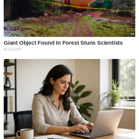
jawatan Timbalan Presiden
PKR
Politik
PRN Melaka: Baru Ogos, jangan
bergaduh awal, runding dulu -
Ahmad Maslan
Politik
'Kami okay sahaja bersahabat'
- Akmal Saleh ulas kunjungan
Pemuda UMNO ke Kompleks
Pas Kedah
Politik
'Jangan jadikan isu RCI Tabung
Haji medan salahkan parti
politik' - Reezal Merican