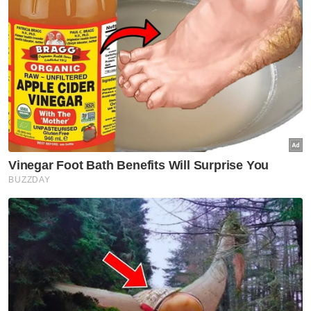
PRN
PSM
Muda
Blok Progresif
Artikel Disyorkan
Politik
Nurul Izzah cuti sementara