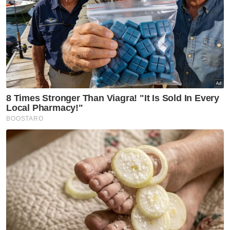
bersifat progresif kepada pengundi di kedua-
dua negeri itu.
Menurutnya, lima tunjang utama dasar
bersifat ke hadapan akan dibawa dengan
berpaksikan kesejahteraan seluruh rakyat
tanpa mengira kaum serta berlandaskan
kerangka Perlembagaan Persekutuan.
Artikel Berkaitan:
PRN Johor: Amanah tanding 19 kerusi, sasar rampas
semula Parit Yaani dan Kota Iskandar
Keputusan di Johor berpotensi pengaruhi
momentum PRN Negeri Sembilan
UMNO kembali memimpin, bukan dipimpin
Jentera BN digerak sepenuhnya hadapi PRN Johor,
Negeri Sembilan
PRN Johor: Pilih wakil rakyat yang mampu beri
perkhidmatan terbaik - Azalina