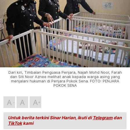
Dari kiri, Timbalan Penguasa Penjara, Najah Mohd Noor, Farah
dan Siti Noor Aznee melihat anak kepada warga asing yang
menjalani hukuman di Penjara Pokok Sena. FOTO: PENJARA
POKOK SENA
A
A
A
Untuk berita terkini Sinar Harian, ikuti di
Telegram
dan
TikTok
kami