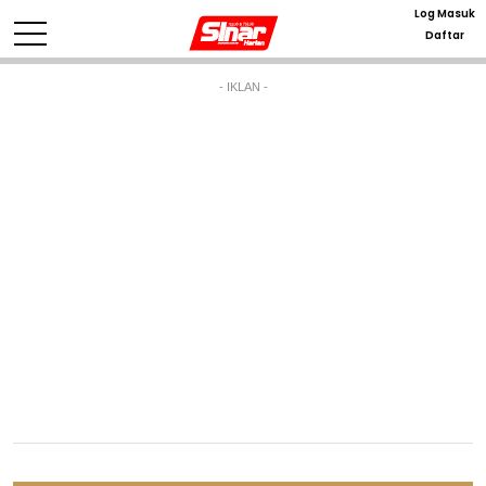
Log Masuk
Daftar
- IKLAN -