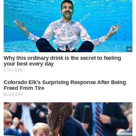
penyokong berada di kawasan koridor dan
bukan di tempat duduk masing-masing.
“Angka kehadiran rasmi merujuk kepada
jumlah tiket yang diimbas dan penonton yang
berada dalam kawasan stadium, bukan
berdasarkan pemerhatian visual pada bila-
bila masa sepanjang perlawanan,” kata
jurucakap FIFA.
Artikel Berkaitan:
Sisi lain Fahmi Fadzil
Maghribi hampir buat Brazil gigit jari
Neville dakwa FIFA sembunyi bukti VAR selepas
penalti kontroversi Switzerland
Suspek 'rembat' kasut bola Harry Kane dicekup
Gol minit akhir Khouki buat Switzerland gigit jari
Tambahnya, FIFA bekerjasama rapat dengan