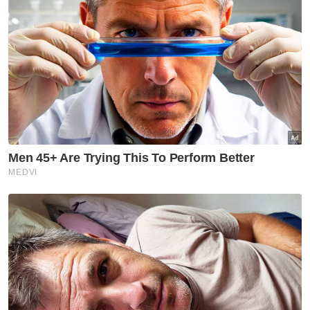
membelanjakan sehingga AS$5,000
(RM20,287) untuk mengikuti pasukan
mereka sepanjang kejohanan.
Penganjur menjangkakan pendapatan
sehingga AS$13 bilion (RM52 bilion) daripada
edisi kali ini.
Muat turun aplikasi Sinar Harian.
Klik di sini!
Piala Dunia 2026
Kanada