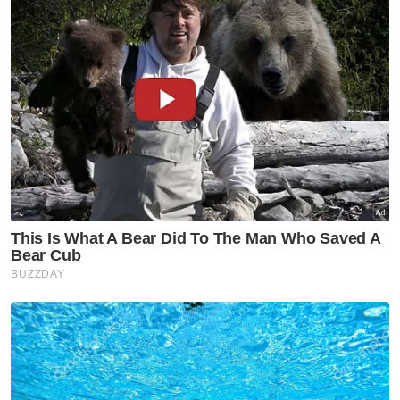
Sebelum ini, isu sama turut timbul apabila
ribuan tempat duduk kosong dilaporkan
dalam perlawanan antara Korea Selatan dan
Republik Czech di Guadalajara, serta aksi
Kanada menentang Bosnia dan Herzegovina
di Toronto.
FIFA sebelum ini mempertahankan keadaan
tersebut dengan menyatakan sebahagian