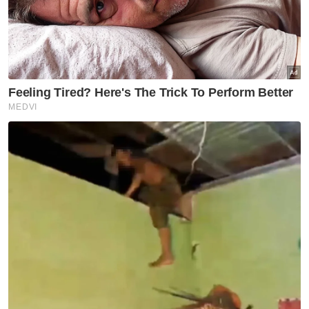
Artikel Disyorkan
SUKAN
Glasgow 2026: Izzat Shameer
raih perak, cipta sejarah
baharu boling padang negara
SUKAN
Kena ada darah baru semak
VAR?
SUKAN
Ecuador kejutkan Jerman,
sahkan tempat ke pusingan
kalah mati Piala Dunia
SUKAN