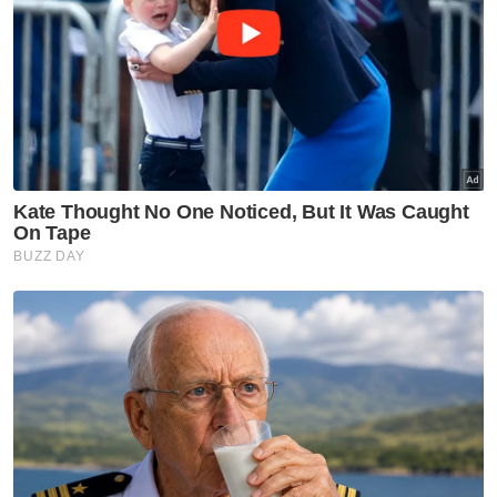
pihak stadium dan pengurusan tiket bagi
memastikan semua data kehadiran adalah
berdasarkan maklumat operasi yang sah.
Menurut laporan, hanya 29 perlawanan telah
habis dijual sebelum kejohanan bermula,