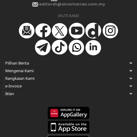
editorsh@sinarharian.com.my
IKUTI KAMI