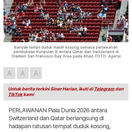
Banyak tempt duduk masih kosong semasa perlawanan
pembukaan Kumpulan B antara Qatar dan Switzerland di
Stadium San Francisco Bay Area pada Ahad. FOTO: Agensi
A
A
A
Untuk berita terkini Sinar Harian, ikuti di
Telegram
dan
TikTok
kami
PERLAWANAN Piala Dunia 2026 antara
Switzerland dan Qatar berlangsung di
hadapan ratusan tempat duduk kosong,