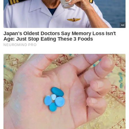
manakala tiket masih ditawarkan untuk 75
perlawanan di laman rasmi FIFA beberapa
hari sebelum sepak mula, meskipun Presiden
FIFA, Gianni Infantino sebelum ini
menyatakan permintaan terhadap kejohanan
itu adalah 'tidak pernah berlaku sebelum ini'.
Dalam perkembangan berkaitan, amalan
penjualan tiket Piala Dunia 2026 kini sedang
disiasat pihak berkuasa undang-undang di
AS, termasuk dakwaan harga dinaikkan
secara tidak wajar serta penjualan yang
mengelirukan peminat.