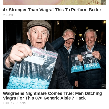
Berita Telus & Tulus menerusi E-Mel setiap
hari!
Penyokong turut mendakwa mereka
dikelirukan mengenai lokasi tempat duduk,
termasuk melalui pengenalan tiket kategori
'front' yang lebih mahal selepas fasa jualan
awal dibuka.
Selain itu, turut timbul dakwaan harga tiket
berubah mengikut fasa jualan dan tahap
permintaan, sekali gus menyebabkan
peningkatan harga bagi hampir 90 daripada