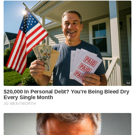
104 perlawanan secara purata 34 peratus.
FIFA juga didakwa menahan sebahagian tiket
sebelum dilepaskan semula bagi
mewujudkan kekurangan bekalan dan
menaikkan harga.
Infantino sebelum ini mempertahankan
struktur harga tiket dengan membandingkan
kos tinggi acara sukan di AS seperti NBA
Finals, selain menegaskan Piala Dunia
merupakan kejohanan lebih besar.
Isu harga tiket Piala Dunia 2026 telah menjadi
kontroversi sejak ia mula dijual pada
November lalu, dengan harga tiket final
dilaporkan mencecah sehingga AS$3,000
(RM12, 172), manakala peminat perlu