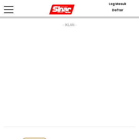
Log Masuk
Daftar
- IKLAN -