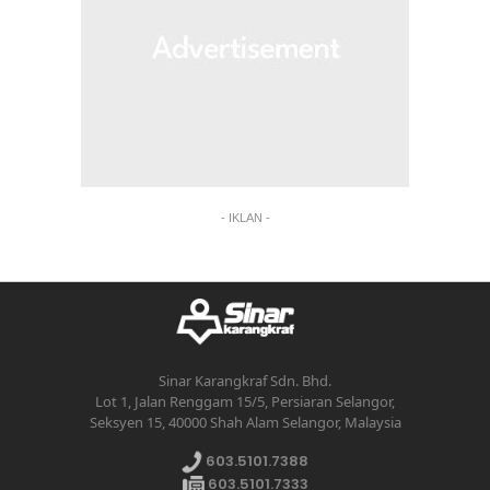
- IKLAN -
Sinar Karangkraf Sdn. Bhd.
Lot 1, Jalan Renggam 15/5, Persiaran Selangor,
Seksyen 15, 40000 Shah Alam Selangor, Malaysia
603.5101.7388
603.5101.7333