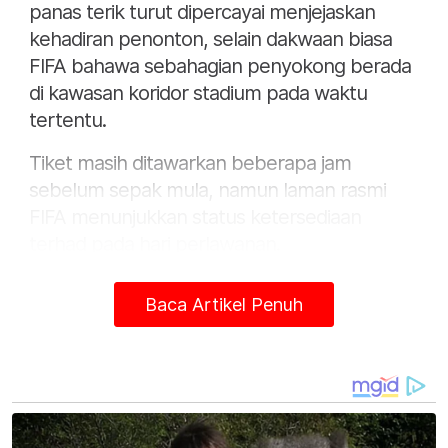
panas terik turut dipercayai menjejaskan
kehadiran penonton, selain dakwaan biasa
FIFA bahawa sebahagian penyokong berada
di kawasan koridor stadium pada waktu
tertentu.
Tiket masih ditawarkan beberapa jam
sebelum sepak mula, namun laman rasmi
FIFA menunjukkan status ketersediaan
terhad pada hari perlawanan.
Tiket termurah dilaporkan dijual sekitar
Baca Artikel Penuh
AS$450 (RM1,825) bagi kategori pertama di
bahagian bawah stadium.